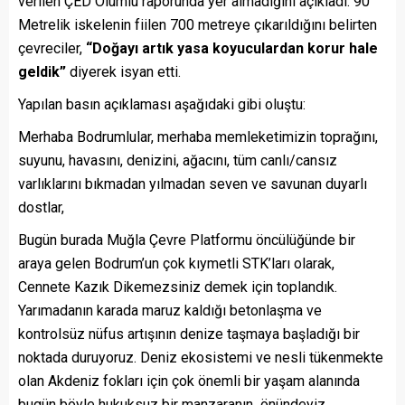
verilen ÇED Olumlu raporunda yer almadığını açıkladı. 90
Metrelik iskelenin fiilen 700 metreye çıkarıldığını belirten
çevreciler,
“Doğayı artık yasa koyuculardan korur hale
geldik”
diyerek isyan etti.
Yapılan basın açıklaması aşağıdaki gibi oluştu:
Merhaba Bodrumlular, merhaba memleketimizin toprağını,
suyunu, havasını, denizini, ağacını, tüm canlı/cansız
varlıklarını bıkmadan yılmadan seven ve savunan duyarlı
dostlar,
Bugün burada Muğla Çevre Platformu öncülüğünde bir
araya gelen Bodrum’un çok kıymetli STK’ları olarak,
Cennete Kazık Dikemezsiniz demek için toplandık.
Yarımadanın karada maruz kaldığı betonlaşma ve
kontrolsüz nüfus artışının denize taşmaya başladığı bir
noktada duruyoruz. Deniz ekosistemi ve nesli tükenmekte
olan Akdeniz fokları için çok önemli bir yaşam alanında
bugün böyle hukuksuz bir manzaranın önündeyiz.