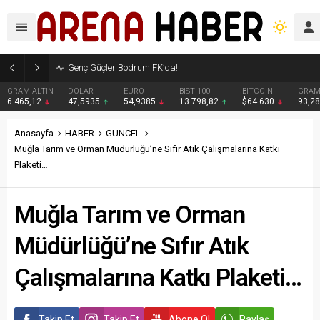
Genç Güçler Bodrum FK’da!
GRAM ALTIN
DOLAR
EURO
BIST 100
BITCOIN
GRAM
6.465,12
47,5935
54,9385
13.798,82
$64.630
93,2
Anasayfa
HABER
GÜNCEL
Muğla Tarım ve Orman Müdürlüğü’ne Sıfır Atık Çalışmalarına Katkı
Plaketi…
Muğla Tarım ve Orman
Müdürlüğü’ne Sıfır Atık
Çalışmalarına Katkı Plaketi…
Takip Et
Takip Et
Abone Ol
Paylaş