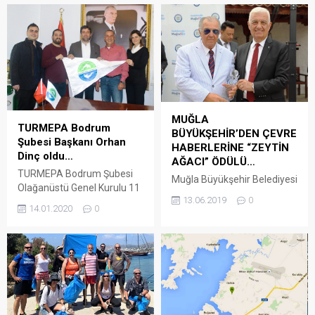
MUĞLA
TURMEPA Bodrum
BÜYÜKŞEHİR’DEN ÇEVRE
Şubesi Başkanı Orhan
HABERLERİNE “ZEYTİN
Dinç oldu…
AĞACI” ÖDÜLÜ…
TURMEPA Bodrum Şubesi
Muğla Büyükşehir Belediyesi
Olağanüstü Genel Kurulu 11
Dünya Çevre Günü
13.06.2019
0
Ocak 2020 tarihinde yapıldı.
etkinlikleri kapsamında
14.01.2020
0
8 yıldır TURMEPA Bodrum
yazıları ile çevreye yaptıkları
Şubesi Yönetim Kurulu
katkılardan dolayı
Başkanlığı’nı yürüten Yaman
gazetecileri ‘Zeytin Ağacı
Olgaç’a teşekkür plaketinin
Çevre Ödülü’ ile ödüllendirdi.
verildiği Genel Kurulda yeni
İnsan, Çevre ve İklim
yönetim belirlendi. Aynı
Değişikliği konulu söyleşi ile
zamanda İMEAK Deniz
Güven İslamoğlu’nu
Ticaret Odası Bodrum