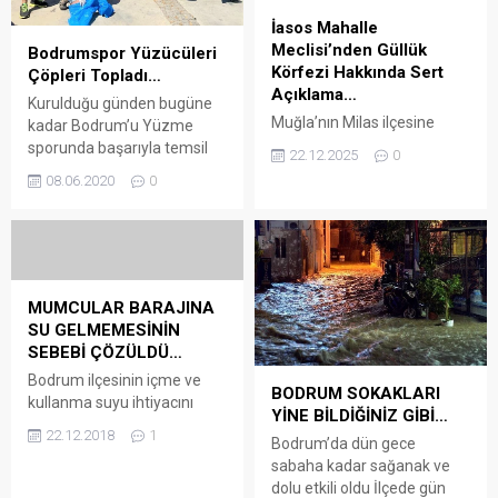
Muğlalılarla buluşturan
Şubesi Başkanı olan Orhan
İasos Mahalle
Muğla Büyükşehir Belediyesi
Dinç, TURMEPA Bodrum
Meclisi’nden Güllük
Zeytin Ağacı Çevre
Bodrumspor Yüzücüleri
Şubesi Yönetim Kurulu
Körfezi Hakkında Sert
Ödülleri’ni de Cumhuriyet
Çöpleri Topladı…
Başkanlığı’na seçildi. Genel...
Açıklama…
Gazetesi Genel Yayın
Kurulduğu günden bugüne
yönetmeni Aykut
Muğla’nın Milas ilçesine
kadar Bodrum’u Yüzme
Küçükkaya’ya, Oda TV’den...
bağlı İasos (Kıyıkışlacık)
sporunda başarıyla temsil
22.12.2025
0
Mahallesi’nde yapılmakta
eden Bodrumspor Yüzme
08.06.2020
0
olan maden yükleme limanı
Şubesi Master Yüzücüleri,
projesi, çevre ve kıyı hakları
geçtiğimiz gün “Temiz bir
açısından yeni bir
gelecek, Temiz bir Bodrum”
tartışmanın odağı haline
diyerek bir farkındalık
geldi.
etkinliği düzenlediler. Arena
Bodrum Haber – Pandemi
MUMCULAR BARAJINA
nedeniyle uzun süredir
SU GELMEMESİNİN
kapalı olan havuzlarında
SEBEBİ ÇÖZÜLDÜ…
antrenman yapamayan,
Bodrum ilçesinin içme ve
BODRUM SOKAKLARI
denize girmenin yasak
kullanma suyu ihtiyacını
YİNE BİLDİĞİNİZ GİBİ…
olduğu günlerde de
karşılayan Mumcular
22.12.2018
1
evlerinde kara
Bodrum’da dün gece
Barajı’nı besleyen
antrenmanlarına...
sabaha kadar sağanak ve
derelerden birinin üzerine
dolu etkili oldu İlçede gün
kaçak su bendi yapıldığı