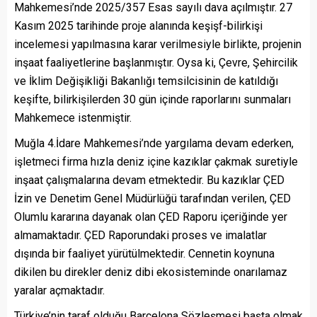
Mahkemesi’nde 2025/357 Esas sayılı dava açılmıştır. 27
Kasım 2025 tarihinde proje alanında keşişf-bilirkişi
incelemesi yapılmasına karar verilmesiyle birlikte, projenin
inşaat faaliyetlerine başlanmıştır. Oysa ki, Çevre, Şehircilik
ve İklim Değişikliği Bakanlığı temsilcisinin de katıldığı
keşifte, bilirkişilerden 30 gün içinde raporlarını sunmaları
Mahkemece istenmiştir.
Muğla 4.İdare Mahkemesi’nde yargılama devam ederken,
işletmeci firma hızla deniz içine kazıklar çakmak suretiyle
inşaat çalışmalarına devam etmektedir. Bu kazıklar ÇED
İzin ve Denetim Genel Müdürlüğü tarafından verilen, ÇED
Olumlu kararına dayanak olan ÇED Raporu içeriğinde yer
almamaktadır. ÇED Raporundaki proses ve imalatlar
dışında bir faaliyet yürütülmektedir. Cennetin koynuna
dikilen bu direkler deniz dibi ekosisteminde onarılamaz
yaralar açmaktadır.
Türkiye’nin taraf olduğu Barcelona Sözleşmesi başta olmak