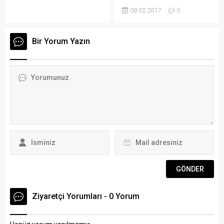
boyu etkisini sürdüren
tespit edildi. Mumcular
08.02.2017
0
fırtına, yerini gece
Barajı’ndaki su seviyesinde
saatlerinden itibaren
son 3 yılda düşüklük dikkat
sağanak ve doluya bıraktı.
çekerken, bölgenin yağmur
Bir Yorum Yazın
Sağanak nedeniyle ilçedeki
almasına rağmen su
bazı caddelerde su
seviyesindeki oranın
birikintileri oluştu.
yükselmemesi üzerine
Bodrum’un yüksek
Muğla Büyükşehir Belediyesi
kesimlerinden ilçe
Su Kanalizasyon İdaresi
merkezine gelen su
(MUSKİ) ve DSİ yetkilileri
birikintilerinden dolayı Dere
sorunun...
Sokak ve Atatürk Caddesi
dereye dönüştü. Gece açık...
Ziyaretçi Yorumları - 0 Yorum