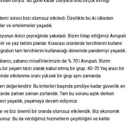
rinden biriyiz. Bu güne kadar Dünyaca ünlü birçok kimliği
demi süreci bizi olumsuz etkiledi. Özellikle bu iki ülkeden
er ve ertelemeler yaşadık.
onun ikinci çeyreğinde yakaladı. Bizim hitap ettiğimiz Avrupalı
ir ve yaz tatilini planlar. Kısacası ürünlerde tercihlerini kullanır.
 grubun tam tercihlerini kullanacağı dönemde pandemiyi yaşadık.
abancı, yabancı misafirlerimizin de % 70’i Avrupalı. Bizim
u bir yaşam tarzı olarak kabul etmiş bir grup. 40-70 Yaş arası bir
inde etkilenme oranı yüksek bir grup aynı zamanda.
teri değerlendirir. Bu kriterleri başında şimdiye kadar güvenlik en
riterde zaman zaman zorlandık. Tam bu sorunu aştık derken
eci yaşadık, yaşamaya devam ediyoruz.
alar ve biz önemli bir oranda olumsuz etkilendik. Biz ekonomik
ruz. Bu da verdiğimiz hizmetlerin çeşitliliğini ve kalite