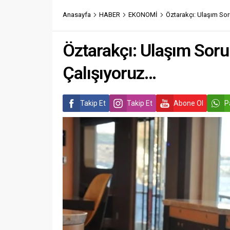
Anasayfa
HABER
EKONOMİ
Öztarakçı: Ulaşım So
Öztarakçı: Ulaşım Sor
Çalışıyoruz…
Takip Et
Takip Et
Abone Ol
P