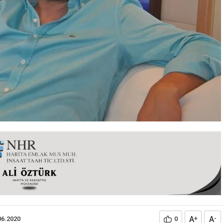
A
A
06.2020
0
+
-