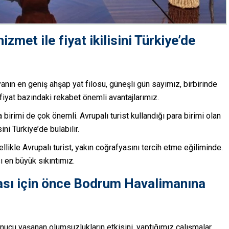
hizmet ile fiyat ikilisini Türkiye’de
yanın en geniş ahşap yat filosu, güneşli gün sayımız, birbirinde
iyat bazındaki rekabet önemli avantajlarımız.
a birimi de çok önemli. Avrupalı turist kullandığı para birimi olan
sini Türkiye’de bulabilir.
ikle Avrupalı turist, yakın coğrafyasını tercih etme eğiliminde.
ı en büyük sıkıntımız.
ması için önce Bodrum Havalimanına
nucu yaşanan olumsuzlukların etkisini, yaptığımız çalışmalar