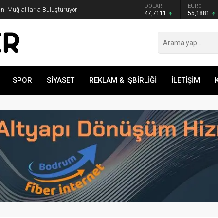
GRAM ALTIN
DOLAR
EURO
rini Muğlalılarla Buluşturuyor
6.660,55
47,7111
55,1881
SPOR
SİYASET
REKLAM & İŞBİRLİĞİ
İLETİŞİM