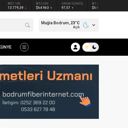
BIST 100
BITCOIN
GRAM GÜMÜŞ
BITCOIN
ETHER
13.779,39
$64.963
97,57
$64929
$1914
Muğla Bodrum,
23
°C
Açık
KÜNYE