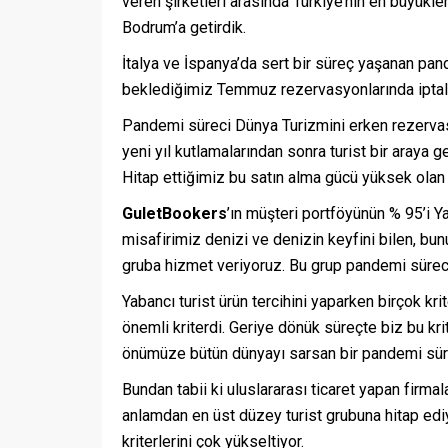
veren şirketleri arasında Türkiye’nin en büyükle
Bodrum’a getirdik.
İtalya ve İspanya’da sert bir süreç yaşanan pan
beklediğimiz Temmuz rezervasyonlarında iptall
Pandemi süreci Dünya Turizmini erken rezervasy
yeni yıl kutlamalarından sonra turist bir araya gel
Hitap ettiğimiz bu satın alma gücü yüksek olan
GuletBookers
’ın müşteri portföyünün % 95’i Y
misafirimiz denizi ve denizin keyfini bilen, bun
gruba hizmet veriyoruz. Bu grup pandemi sürec
Yabancı turist ürün tercihini yaparken birçok kri
önemli kriterdi. Geriye dönük süreçte biz bu k
önümüze bütün dünyayı sarsan bir pandemi sür
Bundan tabii ki uluslararası ticaret yapan firm
anlamdan en üst düzey turist grubuna hitap ediyo
kriterlerini çok yükseltiyor.