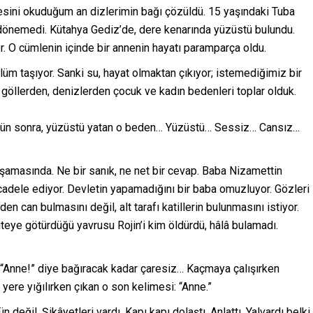
sini okuduğum an dizlerimin bağı çözüldü. 15 yaşındaki Tuba
 dönemedi. Kütahya Gediz’de, dere kenarında yüzüstü bulundu.
er. O cümlenin içinde bir annenin hayatı paramparça oldu.
lüm taşıyor. Sanki su, hayat olmaktan çıkıyor; istemediğimiz bir
göllerden, denizlerden çocuk ve kadın bedenleri toplar olduk.
8 gün sonra, yüzüstü yatan o beden… Yüzüstü… Sessiz… Cansız…
şamasında. Ne bir sanık, ne net bir cevap. Baba Nizamettin
ücadele ediyor. Devletin yapamadığını bir baba omuzluyor. Gözleri
en can bulmasını değil, alt tarafı katillerin bulunmasını istiyor.
teye götürdüğü yavrusu Rojin’i kim öldürdü, hâlâ bulamadı.
“Anne!” diye bağıracak kadar çaresiz… Kaçmaya çalışırken
 yere yığılırken çıkan o son kelimesi: “Anne.”
değil. Şikâyetleri vardı. Kapı kapı dolaştı. Anlattı. Yalvardı belki