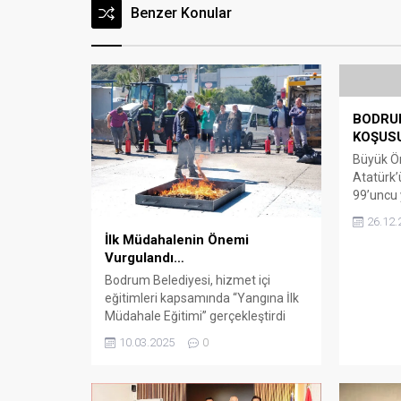
Benzer Konular
BODRU
KOŞUSU
Büyük Ö
Atatürk’
99’uncu 
kapsamı
26.12.
Atatürk 
İlk Müdahalenin Önemi
Gençlik 
Vurgulandı…
Müdürlü
Bodrum Belediyesi, hizmet içi
gerçekleş
eğitimleri kapsamında “Yangına İlk
özel spo
Müdahale Eğitimi” gerçekleştirdi
öğrenci k
ARENA HABER – Bodrum
gerçekle
10.03.2025
0
Belediyesi tarafından eğitim
öğrencil
çalışmaları belirli periyodlarla
bir aziml
devam ederken son olarak Temizlik