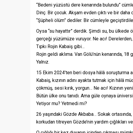
“Bedeni yüzüstü dere kenarında bulundu” cümle
Dinç. Bir çocuk. Akşam evden çıktı ve bir daha
“Şüpheli ölüm” dediler. Bir cümleyle geçiştirdil
Oysa “su hayattır” derdik. Şimdi su, bu ülkede ö
gerçeği yüzümüze vuruyor. Ne acı! Derelerden, 
Tıpkı Rojin Kabaiş gibi…
Rojin geldi aklıma. Van Gölü’nün kenarında, 1
Yalnız.
15 Ekim 2024’ten beri dosya hâlâ soruşturma a
Kabaiş, kızının adını ayakta tutmak için hâlâ m
çökmüş, sesi kırık, yorgun… Ne acı! Kızının yenid
Bütün ülke onu tanıdı. Ama güle oynaya üniversi
Yetiyor mu? Yetmedi mi?
26 yaşındaki Gözde Akbaba… Sokak ortasında, 
korkudan titreyen Gözde’nin yardım çığlıkları ve
O çığlığı bir kez duyanın içinden çıkması mümkün 