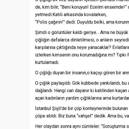
de, kim bilir; “Beni koruyun! Ecelim ensemde!” 
yetmedi.Katili arkasında kovalarken,
“Polis çağırın!” dedi. Duyuldu belki, ama korunm
Şimdi o görüntüler kaldı geriye… Ama ne büyük b
çığlığın defalarca dinletilmesi, o anların seyre
karşılarına çıktığında neye yanacaklar? Evlatla
izlerken kimsenin onu korumadığına mı? Tıpkı P
kurtulamadı.
O çığlığı duyan bir insanın,o kaçışı gören bir 
O çığlık paylaşıldı. Gök kubbede yankılandı, bu a
dağlandı. Hangi can dayanır ki katilinden kaçan 
açan kadınların yardım çığlıklarına ama kurtarıl
İstanbul Şişli’de bir çöp konteynerinde buluna
çöpe atıldı. Biz buna “vahşet” dedik. Ama bu, 
Her olaydan sonra aynı cümleler: “Soruşturma sür