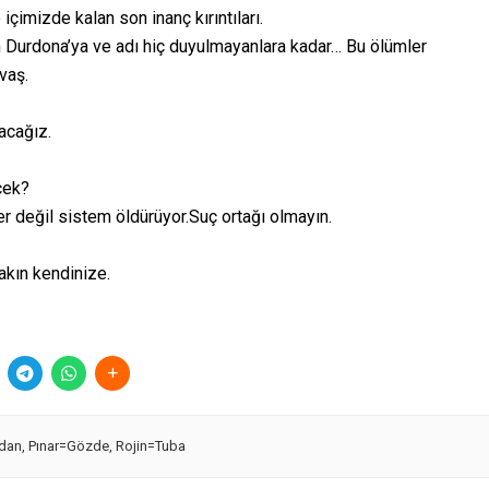
içimizde kalan son inanç kırıntıları.
n Durdona’ya ve adı hiç duyulmayanlara kadar… Bu ölümler
vaş.
acağız.
cek?
ler değil sistem öldürüyor.Suç ortağı olmayın.
akın kendinize.
fidan
,
Pınar=Gözde
,
Rojin=Tuba