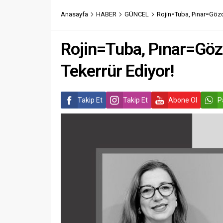
Anasayfa
HABER
GÜNCEL
Rojin=Tuba, Pınar=Gözd
Rojin=Tuba, Pınar=Göz
Tekerrür Ediyor!
Takip Et
Takip Et
Abone Ol
P