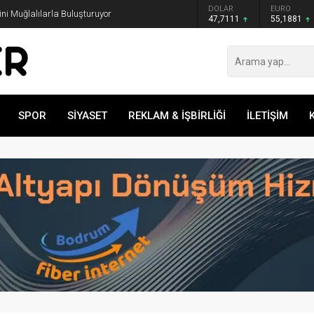
GRAM ALTIN
DOLAR
EURO
rini Muğlalılarla Buluşturuyor
6.660,55
47,7111
55,1881
SPOR
SİYASET
REKLAM & İŞBİRLİĞİ
İLETİŞİM