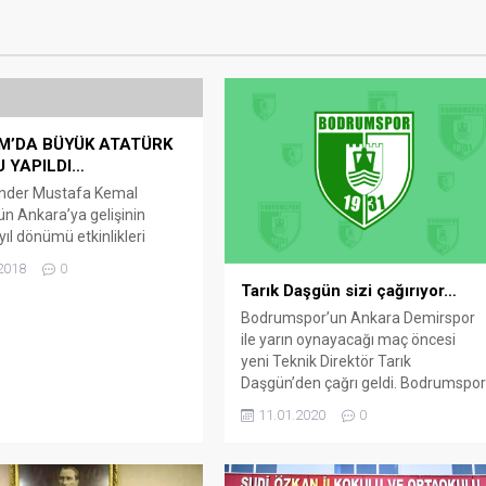
M’DA BÜYÜK ATATÜRK
 YAPILDI…
nder Mustafa Kemal
ün Ankara’ya gelişinin
yıl dönümü etkinlikleri
nda, Bodrum’da Büyük
2018
0
Koşusu yapıldı. Bodrum
Tarık Daşgün sizi çağırıyor…
Hizmetleri ve Spor İlçe
Bodrumspor’un Ankara Demirspor
ğünce 8 kategoride
ile yarın oynayacağı maç öncesi
tirilen etkinliğe, aralarında
yeni Teknik Direktör Tarık
rcuların da olduğu 267
Daşgün’den çağrı geldi. Bodrumspo
atıldı. Turgutreis Sahilinde
yönetimi geçtiğimiz hafta, 2 yıl
ştirilen koşuda, bazı
11.01.2020
0
öncede çalıştığı hocasıyla 1.5
er zorlansa da yarışı büyük
yıllığına sözleşme imzalayarak
e bitirmeyi başardı.
takımı Tarık Daşgün’e emanet