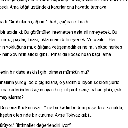
dedi. Ama kâğıt üstündeki kararlar onu hayatta tutmaya
adı. “Ambulans çağırın!” dedi, çağıran olmadı.
ir acıdır ki: Bu görüntüler internetten asla silinmeyecek. Bu
dilmesi, paylaşılması, tıklanması bitmeyecek. Ve o aile… Her
rının yokluğuna mı, çığlığına yetişemediklerine mi, yoksa herkes
ınar Sevim’in ailesi gibi… Pınar da kocasından kaçtı ama
annenin bir daha eskisi gibi olması mümkün mü?
naların yüreği de o çığlıklarla, o yardım dileyen seslenişlerle
ama kaderinden kaçamayan bu pırıl pırıl, genç, bahar gibi çiçek
amayışlarına?
n Durdona Khokimova… Yine bir kadın bedeni poşetlere konuldu,
vahşetin ötesinde bir çürüme. Ayşe Tokyaz gibi…
üyor.” “İhtimaller değerlendiriliyor.”