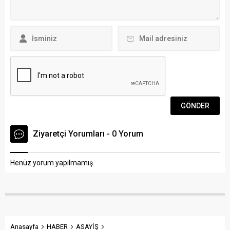
sosyal medya üzerinden
Atatürk’ün Samsun’a
yaptığı paylaşımda şu
çıkışının 100.yılında dönemin
cümlelere yer verildi;
Riyaset-i...
“Vakfımızın kurulduğu...
Ziyaretçi Yorumları - 0 Yorum
Henüz yorum yapılmamış.
Anasayfa
HABER
ASAYİŞ