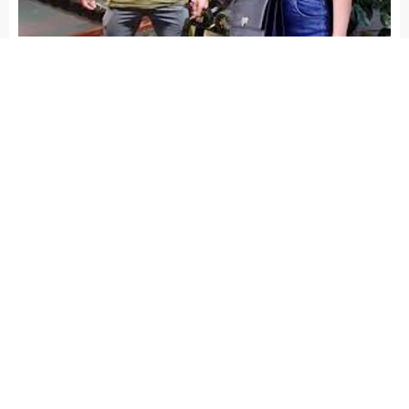
Arena Haber
ASAYİŞ
Yayınlama: 24.07.2020
A
A
+
-
Muğla’da üniversite öğrencisi
Zeynep Şenpınar’ı
bıçaklayarak öldürdüğü
gerekçesiyle tutuklanan sanık