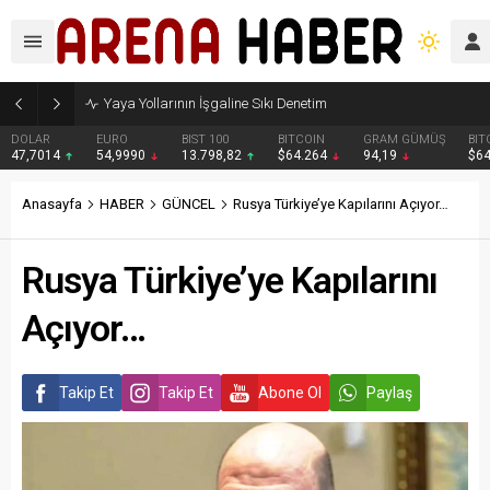
Yaya Yollarının İşgaline Sıkı Denetim
DOLAR
EURO
BIST 100
BITCOIN
GRAM GÜMÜŞ
BIT
47,7014
54,9990
13.798,82
$64.264
94,19
$6
Anasayfa
HABER
GÜNCEL
Rusya Türkiye’ye Kapılarını Açıyor…
Rusya Türkiye’ye Kapılarını
Açıyor…
Takip Et
Takip Et
Abone Ol
Paylaş