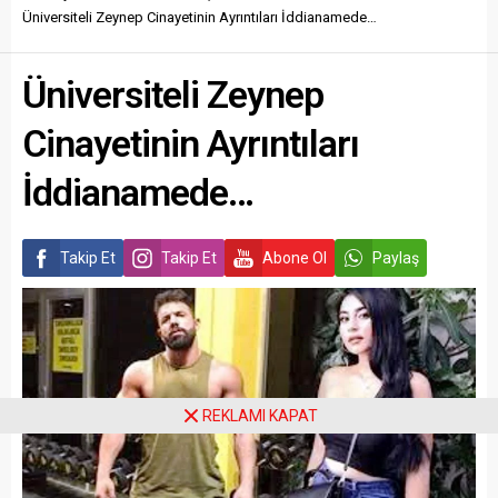
Üniversiteli Zeynep Cinayetinin Ayrıntıları İddianamede…
Üniversiteli Zeynep
Cinayetinin Ayrıntıları
İddianamede…
Takip Et
Takip Et
Abone Ol
Paylaş
REKLAMI KAPAT