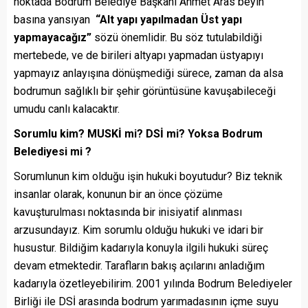
noktada Bodrum Belediye Başkanı Ahmet Aras beyin
basına yansıyan
“Alt yapı yapılmadan Üst yapı
yapmayacağız”
sözü önemlidir. Bu söz tutulabildiği
mertebede, ve de birileri altyapı yapmadan üstyapıyı
yapmayız anlayışına dönüşmediği sürece, zaman da alsa
bodrumun sağlıklı bir şehir görüntüsüne kavuşabileceği
umudu canlı kalacaktır.
Sorumlu kim? MUSKİ mi? DSİ mi? Yoksa Bodrum
Belediyesi mi ?
Sorumlunun kim olduğu işin hukuki boyutudur? Biz teknik
insanlar olarak, konunun bir an önce çözüme
kavuşturulması noktasında bir inisiyatif alınması
arzusundayız. Kim sorumlu olduğu hukuki ve idari bir
husustur. Bildiğim kadarıyla konuyla ilgili hukuki süreç
devam etmektedir. Tarafların bakış açılarını anladığım
kadarıyla özetleyebilirim. 2001 yılında Bodrum Belediyeler
Birliği ile DSİ arasında bodrum yarımadasının içme suyu