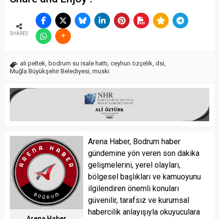
SHARES
ali peltek
,
bodrum su isale hattı
,
ceyhun özçelik
,
dsi
,
Muğla Büyükşehir Belediyesi
,
muski
Arena Haber, Bodrum haber
gündemine yön veren son dakika
gelişmelerini, yerel olayları,
bölgesel başlıkları ve kamuoyunu
ilgilendiren önemli konuları
güvenilir, tarafsız ve kurumsal
habercilik anlayışıyla okuyuculara
Arena Haber