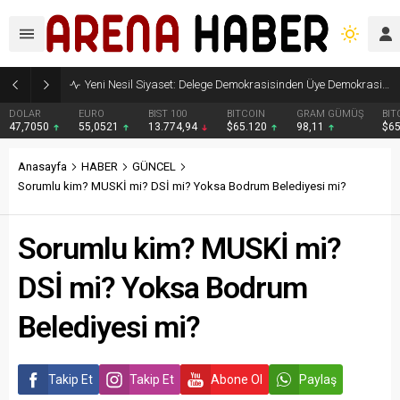
Yeni Nesil Siyaset: Delege Demokrasisinden Üye Demokrasisine
DOLAR
EURO
BIST 100
BITCOIN
GRAM GÜMÜŞ
BIT
47,7050
55,0521
13.774,94
$65.120
98,11
$6
Anasayfa
HABER
GÜNCEL
Sorumlu kim? MUSKİ mi? DSİ mi? Yoksa Bodrum Belediyesi mi?
Sorumlu kim? MUSKİ mi?
DSİ mi? Yoksa Bodrum
Belediyesi mi?
Takip Et
Takip Et
Abone Ol
Paylaş