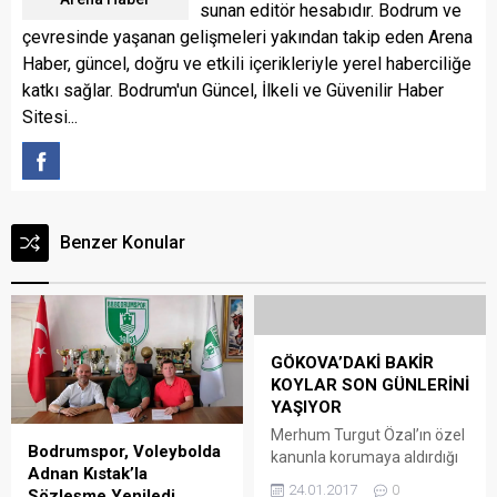
sunan editör hesabıdır. Bodrum ve
çevresinde yaşanan gelişmeleri yakından takip eden Arena
Haber, güncel, doğru ve etkili içerikleriyle yerel haberciliğe
katkı sağlar. Bodrum'un Güncel, İlkeli ve Güvenilir Haber
Sitesi...
Benzer Konular
GÖKOVA’DAKİ BAKİR
KOYLAR SON GÜNLERİNİ
YAŞIYOR
Merhum Turgut Özal’ın özel
Bodrumspor, Voleybolda
kanunla korumaya aldırdığı
Adnan Kıstak’la
Gökova’daki bakir koylar son
24.01.2017
0
Sözleşme Yeniledi