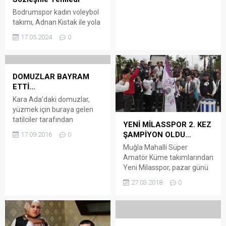
günlerini yaşıyor. İmara
açılacak yerlerde doğa
Bodrumspor kadın voleybol
katliamı yapılacak. Özal’la
takımı, Adnan Kıstak ile yola
çalışan isimler karara tepkili
devam kararı alarak, 2 yıllık
17.05.2024
0
8. Cumhurbaşkanı merhum
sözleşme imzaladı
Turgut Özal’ın yaz tatillerini
BODRUM SPOR TV – Öte
geçirdiği Muğla Marmaris
yandan, yeşil-beyazlı forma
Okluk Koyu’ndaki mütevazı
için ter döken deneyimli orta
DOMUZLAR BAYRAM
Cumhurbaşkanlığı konutu
oyuncu Hanna Kalinouskaya
ETTİ…
yıkıldı. 4 oda 1 salon, 230
ve smaçör mevkiinde görev
Kara Ada’daki domuzlar,
metrekarelik konutun yerine
yapan Tatsiana
yüzmek için buraya gelen
lüks...
Trafimava’nın sözleşmeleri
tatilciler tarafından
1 yıl uzatıldı. Türkiye
YENİ MİLASSPOR 2. KEZ
yiyeceklerle beslendi
Voleybol Federasyonu KFC
ŞAMPİYON OLDU…
17.09.2016
0
Bodrum’a 4 mil uzaklıktaki
Kadınlar 1’inci Liginde
Muğla Mahalli Süper
Kara Ada’ya günü birlik tur
mücadele...
Amatör Küme takımlarından
tekneleriyle giden turistler,
Yeni Milasspor, pazar günü
Poyraz Koyu’ndaki yaban
deplasmanda oynadığı
domuzlarını unutmadı.
27.03.2018
0
Turgutreisspor maçını 2-1
Tekneden denize atlayıp
kazanarak arka arkaya 2.
ellerinde yiyeceklerle koyun
kez grup şampiyonu oldu.
sahiline çıkan turistler,
Muğla Mahalli Süper
gıdaları çeşitli yerlere bıraktı.