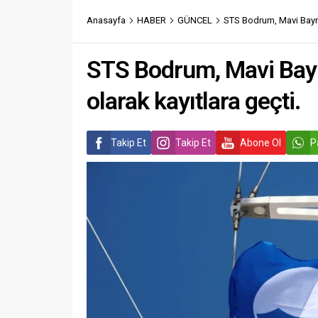
Anasayfa
HABER
GÜNCEL
STS Bodrum, Mavi Bayrak
STS Bodrum, Mavi Bayra
olarak kayıtlara geçti.
Takip Et
Takip Et
Abone Ol
P