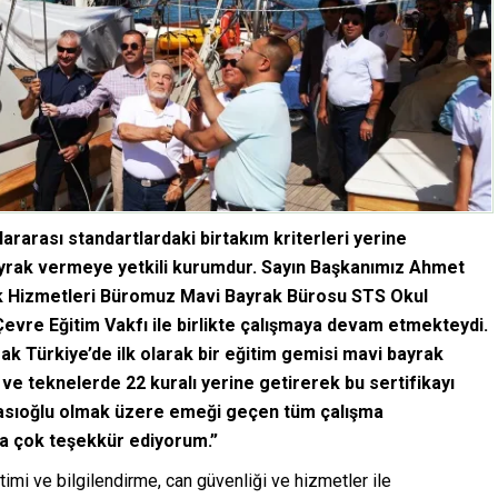
ararası standartlardaki birtakım kriterleri yerine
bayrak vermeye yetkili kurumdur. Sayın Başkanımız Ahmet
tek Hizmetleri Büromuz Mavi Bayrak Bürosu STS Okul
evre Eğitim Vakfı ile birlikte çalışmaya devam etmekteydi.
k Türkiye’de ilk olarak bir eğitim gemisi mavi bayrak
da ve teknelerde 22 kuralı yerine getirerek bu sertifikayı
ğasıoğlu olmak üzere emeği geçen tüm çalışma
na çok teşekkür ediyorum.”
imi ve bilgilendirme, can güvenliği ve hizmetler ile