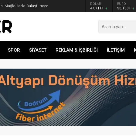
GRAM ALTIN
DOLAR
EURO
rini Muğlalılarla Buluşturuyor
6.660,55
47,7111
55,1881
SPOR
SİYASET
REKLAM & İŞBİRLİĞİ
İLETİŞİM