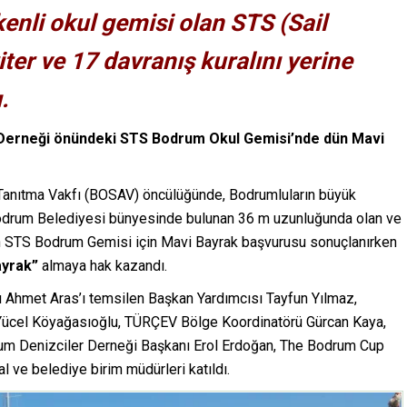
kenli okul gemisi olan STS (Sail
ter ve 17 davranış kuralını yerine
.
Derneği önündeki STS Bodrum Okul Gemisi’nde dün Mavi
 Tanıtma Vakfı (BOSAV) öncülüğünde, Bodrumluların büyük
a Bodrum Belediyesi bünyesinde bulunan 36 m uzunluğunda olan ve
an STS Bodrum Gemisi için Mavi Bayrak başvurusu sonuçlanırken
ayrak”
almaya hak kazandı.
 Ahmet Aras’ı temsilen Başkan Yardımcısı Tayfun Yılmaz,
 Yücel Köyağasıoğlu, TÜRÇEV Bölge Koordinatörü Gürcan Kaya,
um Denizciler Derneği Başkanı Erol Erdoğan, The Bodrum Cup
ve belediye birim müdürleri katıldı.