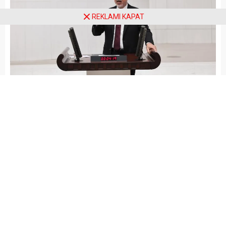
REKLAMI KAPAT
Arena Haber
GÜNCEL
Yayınlama: 18.12.2024
A
A
+
-
CHP Muğla Milletvekili Cumhur
Uzun: “saray bir ayda 82 bin 970