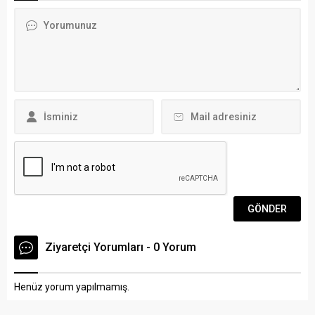
ve smaçör mevkiinde görev
boyunca birbirinden
yapan Tatsiana
değerleri eserleri ile
Trafimava’nın sözleşmeleri
Bodrum’da her yaştan
1 yıl uzatıldı. Türkiye
tiyatro sever ile buluşan
Voleybol Federasyonu KFC
Bodrum Belediyesi Şehir
Kadınlar 1’inci Liginde
Tiyatrosu, sezona 29 Nisan
mücadele...
2023 Cumartesi günü yeni
çocuk...
Ziyaretçi Yorumları - 0 Yorum
Henüz yorum yapılmamış.