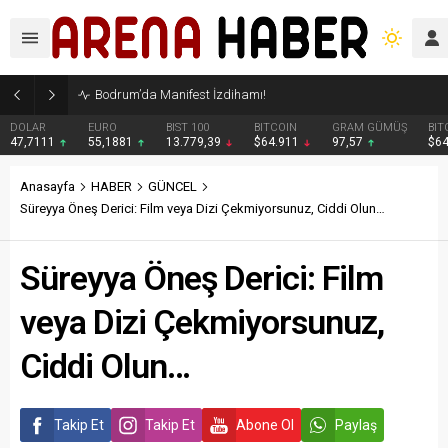
Bodrum’da Manifest İzdihamı!
DOLAR
EURO
BIST 100
BITCOIN
GRAM GÜMÜŞ
BIT
47,7111
55,1881
13.779,39
$64.911
97,57
$6
Anasayfa
HABER
GÜNCEL
Süreyya Öneş Derici: Film veya Dizi Çekmiyorsunuz, Ciddi Olun…
Süreyya Öneş Derici: Film
veya Dizi Çekmiyorsunuz,
Ciddi Olun…
Takip Et
Takip Et
Abone Ol
Paylaş