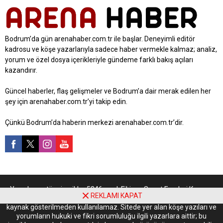
Bodrum’da gün arenahaber.com.tr ile başlar. Deneyimli editör
kadrosu ve köşe yazarlarıyla sadece haber vermekle kalmaz; analiz,
yorum ve özel dosya içerikleriyle gündeme farklı bakış açıları
kazandırır.
Güncel haberler, flaş gelişmeler ve Bodrum’a dair merak edilen her
şey için arenahaber.com.tr’yi takip edin.
Çünkü Bodrum’da haberin merkezi arenahaber.com.tr’dir.
Yayınlanan tüm içerikler 5846 sayılı Fikir ve Sanat Eserleri Kanunu
REKLAMI KAPAT
kapsamında korunmaktadır. İzinsiz kopyalanamaz, çoğaltılamaz ve
kaynak gösterilmeden kullanılamaz. Sitede yer alan köşe yazıları ve
yorumların hukuki ve fikri sorumluluğu ilgili yazarlara aittir; bu