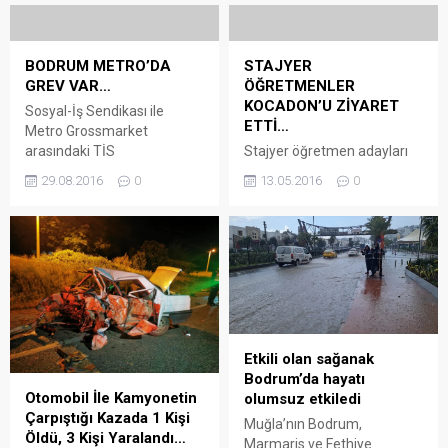
BODRUM METRO’DA
STAJYER
GREV VAR…
ÖĞRETMENLER
KOCADON’U ZİYARET
Sosyal-İş Sendikası ile
ETTİ…
Metro Grossmarket
arasındaki TİS
Stajyer öğretmen adayları
görüşmelerinde anlaşma
Bodrum Belediye Başkanı
29.08.2016
0
13.05.2016
0
sağlanamayınca Türkiye
Mehmet Kocadon’u
genelindeki 37 Metro Gross
makamında ziyaret ederek
Marketi’ne grev kararı asıldı.
belediyecilik konusunda
DİSK’e bağlı Sosyal İş ile
bilgiler aldı Bodrum İlçe Milli
Metro Grossmarket
Eğitim Şube Müdürü
arasında süren 6. dönem
Mustafa Semiz’le birlikte
toplu iş sözleşmesi
Bodrum Belediye Başkanı
görüşmeleri anlaşmazlıkla
Mehmet Kocadon’u ziyaret
sonuçlandı. Sendika ile
eden 12 öğretmen adayı
Etkili olan sağanak
işveren arasındaki
belediyenin işleyişi
Bodrum’da hayatı
görüşmelerde 41 maddede
konusunda Başkan
Otomobil İle Kamyonetin
olumsuz etkiledi
anlaşmaya varılsa da
Kocadon’dan bilgiler aldı.
Çarpıştığı Kazada 1 Kişi
Muğla’nın Bodrum,
taraflar parasal hakları
Yurdun çeşitli yerlerine
Öldü, 3 Kişi Yaralandı…
Marmaris ve Fethiye