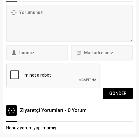
merkezi parkurunda 2 bin ve
yolculuğuna uğurlandı. Bitez
bin metre üzerinden 4
Rüştü Kaynak camisinde
kulvarda düzenlenen
ikindi namazına müteakip
yarışlarda, masterlar, deniz
kılınan cenaze
küreği ve kürek
namazı sonrasında,...
kategorilerinde 10 kulüpten
300 sporcu mücadele
ediyor. Türkiye...
Ziyaretçi Yorumları - 0 Yorum
Henüz yorum yapılmamış.