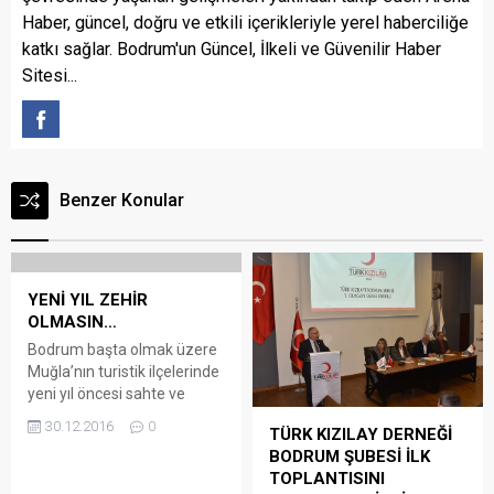
Haber, güncel, doğru ve etkili içerikleriyle yerel haberciliğe
katkı sağlar. Bodrum'un Güncel, İlkeli ve Güvenilir Haber
Sitesi...
Benzer Konular
YENİ YIL ZEHİR
OLMASIN…
Bodrum başta olmak üzere
Muğla’nın turistik ilçelerinde
yeni yıl öncesi sahte ve
kaçak içki denetimleri
30.12.2016
0
TÜRK KIZILAY DERNEĞİ
artırıldı Muğla İl Jandarma
BODRUM ŞUBESİ İLK
Komutanlığı ekiplerince,
TOPLANTISINI
Bodrum, Marmaris, Fethiye,