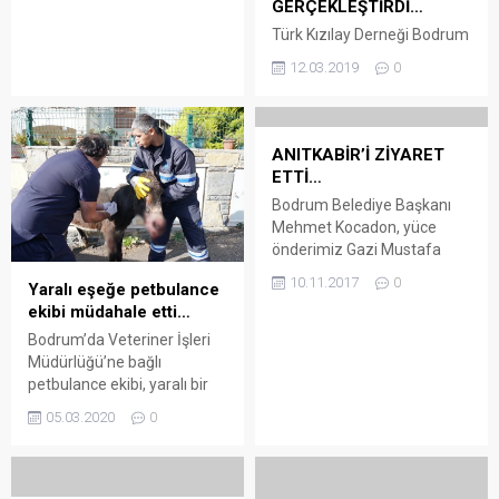
GERÇEKLEŞTİRDİ…
Ula ve Datça ilçelerinde son
bir ay içinde yapılan
Türk Kızılay Derneği Bodrum
denetimlerde mevzuata
Şubesi I. Olağan Genel
12.03.2019
0
aykırı alkollü içki servis ve
Kurulu yapıldı. Tek liste ile
satışı yapan işletme tespit
gidilen olağan genel kurulda
edilemedi. Ekipler, yaklaşan
Türk Kızılay Derneği Bodrum
yılbaşı öncesinde olası
Şube Başkanı Osman
ANITKABİR’İ ZİYARET
müessif...
Akkartal oldu. Bodrum
ETTİ…
Ticaret Odası Kongre
Bodrum Belediye Başkanı
Salonunda gerçekleşen
Mehmet Kocadon, yüce
genel kurul; Türk Kızılayı
önderimiz Gazi Mustafa
Bodrum Şubesi Onursal
Kemal Atatürk’ün ebediyete
Başkanı Bodrum
10.11.2017
0
Yaralı eşeğe petbulance
intikalinin 79.
Kaymakamı Bekir Yılmaz,
ekibi müdahale etti…
yılında Ankara’ya giderek 10
Türk Kızılayı Genel Sekreteri
Kasım’da Atatürk’ü
Bodrum’da Veteriner İşleri
Hüseyin Can,...
Anıtkabir’de ziyaret etti.
Müdürlüğü’ne bağlı
Bodrum Belediye Başkanı
petbulance ekibi, yaralı bir
Mehmet Kocadon,
eşeğe ilk müdahaleyi
05.03.2020
0
Atatürk’ün aramızdan
yaparak kanama kesici ve
ayrılışının 79. yılında da
vitamin iğneleri yaptı.
Anıtkabir’de, Mustafa Kemal
Konacık Mahallesi Mareşal
Atatürk’ü ziyaret etti.
Fevzi Çakmak Caddesi