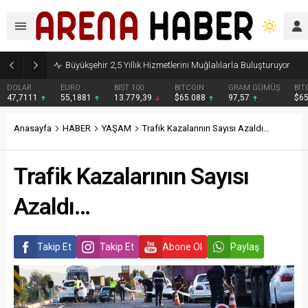
Büyükşehir 2,5 Yıllık Hizmetlerini Muğlalılarla Buluşturuyor
DOLAR
EURO
BIST 100
BITCOIN
GRAM GÜMÜŞ
BIT
47,7111
55,1881
13.779,39
$65.088
97,57
$6
Anasayfa
HABER
YAŞAM
Trafik Kazalarının Sayısı Azaldı…
Trafik Kazalarının Sayısı
Azaldı…
Takip Et
Takip Et
Abone Ol
Paylaş