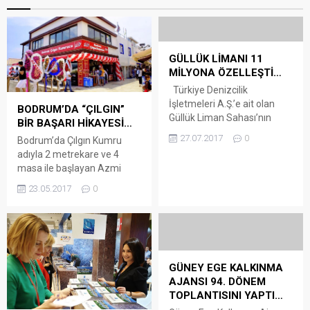
GÜLLÜK LİMANI 11
MİLYONA ÖZELLEŞTİ…
Türkiye Denizcilik
İşletmeleri A.Ş.’e ait olan
BODRUM’DA “ÇILGIN”
Güllük Liman Sahası’nın
BİR BAŞARI HİKAYESİ…
Güllük Yat Limanı olarak
27.07.2017
0
Bodrum’da Çılgın Kumru
özelleştirilmesi ihalesinde,
adıyla 2 metrekare ve 4
en yüksek teklifi 11 milyon
masa ile başlayan Azmi
300 bin lira ile İş-Kaya İnşaat
Türnüklü, başarılı iş hayatına
Sanayi ve Ticaret A.Ş. verdi.
23.05.2017
0
yenilerini ekliyor. Türnüklü
Türkiye Denizcilik İşletmeleri
Barlar sokağında açtığı yeni
A.Ş.’ye ait Güllük Liman
şubesiyle ‘hızlı yemek’
Sahası’nın Güllük Yat Limanı
noktasıyla sektördeki
olarak özelleştirilmesi için
iddiasını bir kez daha ortaya
ihale yapıldı. Dün
koydu. BODRUM ÇILGIN
GÜNEY EGE KALKINMA
gerçekleştirilen...
KUMRU YENİ KONSEPTİYLE
AJANSI 94. DÖNEM
BARLAR SOKAĞINDA
TOPLANTISINI YAPTI…
AÇILDI… Fasfood