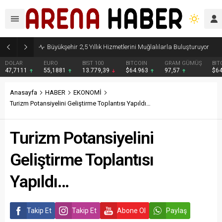
Büyükşehir 2,5 Yıllık Hizmetlerini Muğlalılarla Buluşturuyor
DOLAR
EURO
BIST 100
BITCOIN
GRAM GÜMÜŞ
BIT
47,7111
55,1881
13.779,39
$64.963
97,57
$6
Anasayfa
HABER
EKONOMİ
Turizm Potansiyelini Geliştirme Toplantısı Yapıldı…
Turizm Potansiyelini
Geliştirme Toplantısı
Yapıldı…
Takip Et
Takip Et
Abone Ol
Paylaş