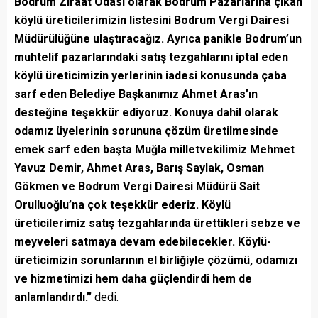
Bodrum Ziraat Odası olarak Bodrum Pazarlarına çıkan
köylü üreticilerimizin listesini Bodrum Vergi Dairesi
Müdürülüğüne ulaştıracağız. Ayrıca panikle Bodrum’un
muhtelif pazarlarındaki satış tezgahlarını iptal eden
köylü üreticimizin yerlerinin iadesi konusunda çaba
sarf eden Belediye Başkanımız Ahmet Aras’ın
desteğine teşekkür ediyoruz. Konuya dahil olarak
odamız üyelerinin sorununa çözüm üretilmesinde
emek sarf eden başta Muğla milletvekilimiz Mehmet
Yavuz Demir, Ahmet Aras, Barış Saylak, Osman
Gökmen ve Bodrum Vergi Dairesi Müdürü Sait
Orulluoğlu’na çok teşekkür ederiz. Köylü
üreticilerimiz satış tezgahlarında ürettikleri sebze ve
meyveleri satmaya devam edebilecekler. Köylü-
üreticimizin sorunlarının el birliğiyle çözümü, odamızı
ve hizmetimizi hem daha güçlendirdi hem de
anlamlandırdı.”
dedi.