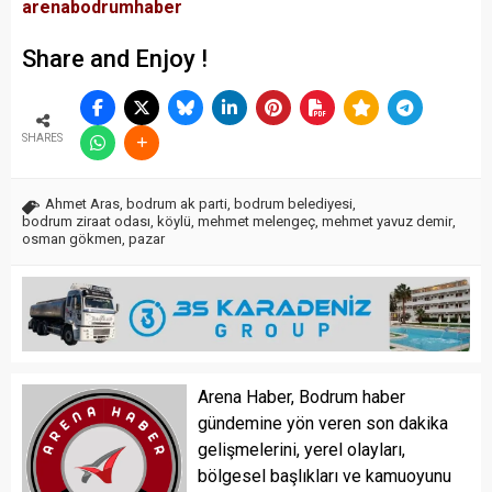
arenabodrumhaber
Share and Enjoy !
SHARES
Ahmet Aras
,
bodrum ak parti
,
bodrum belediyesi
,
bodrum ziraat odası
,
köylü
,
mehmet melengeç
,
mehmet yavuz demir
,
osman gökmen
,
pazar
Arena Haber, Bodrum haber
gündemine yön veren son dakika
gelişmelerini, yerel olayları,
bölgesel başlıkları ve kamuoyunu