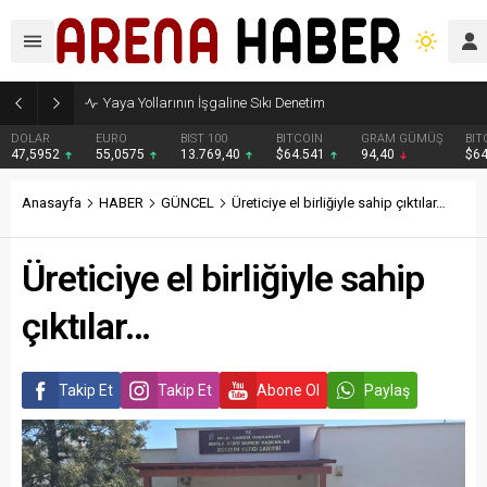
Yaya Yollarının İşgaline Sıkı Denetim
DOLAR
EURO
BIST 100
BITCOIN
GRAM GÜMÜŞ
BIT
47,5952
55,0575
13.769,40
$64.541
94,40
$6
Anasayfa
HABER
GÜNCEL
Üreticiye el birliğiyle sahip çıktılar…
Üreticiye el birliğiyle sahip
çıktılar…
Takip Et
Takip Et
Abone Ol
Paylaş