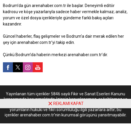
Bodrum’da gün arenahaber.com.tr ile başlar. Deneyimli editör
kadrosu ve köşe yazarlarıyla sadece haber vermekle kalmaz; analiz,
yorum ve özel dosya içerikleriyle gündeme farklı bakış açıları
kazandırır.
Güncel haberler, flaş gelişmeler ve Bodrum’a dair merak edilen her
şey için arenahaber.com.tr’yi takip edin.
Çünkü Bodrum’da haberin merkezi arenahaber.com.tr’dir.
Yayınlanan tüm içerikler 5846 sayılı Fikir ve Sanat Eserleri Kanunu
kapsamında korunmaktadır. İzinsiz kopyalanamaz, çoğaltılamaz ve
REKLAMI KAPAT
kaynak gösterilmeden kullanılamaz. Sitede yer alan köşe yazıları ve
yorumların hukuki ve fikri sorumluluğu ilgili yazarlara aittir; bu
içerikler arenahaber.com.tr’nin kurumsal görüşünü yansıtmayabilir.