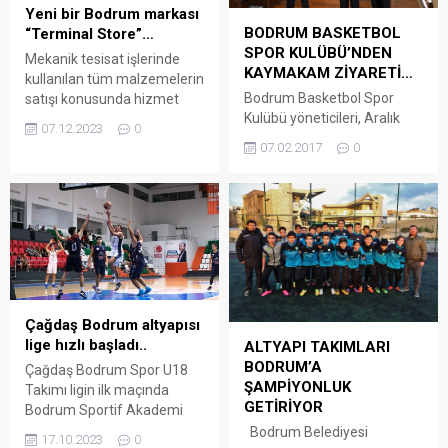
Yeni bir Bodrum markası
BODRUM BASKETBOL
“Terminal Store”…
SPOR KULÜBÜ’NDEN
Mekanik tesisat işlerinde
KAYMAKAM ZİYARETİ…
kullanılan tüm malzemelerin
Bodrum Basketbol Spor
satışı konusunda hizmet
Kulübü yöneticileri, Aralık
verecek olan yeni bir
07.12.2023
0
ayında Bodrum’a atanan
Bodrum markası “Terminal
07.02.2017
0
Kaymakam Bekir Yılmaz’a
Store” 9 Aralık Cumartesi
hoşgeldiniz ziyaretinde
günü açılıyor… Arena
bulundu Başkan Yiğit
Bodrum Haber – Lojistik ve
Özmen, Kulüp Menajeri
stoklama gücü ile projelerin
Umut Lafatan ve Basın
ihtiyaç duyduğu ürünleri
Sorumlusu Zeynep Çiğdem
zaman kaybı yaşatmadan
Dedeoğlu yaptığı ziyarette
sağlamayı hedefleyen
Kırçiçeği Bodrum Basket
“Terminal Store” 9 Aralık
Takımının Şampiyon
Cumartesi günü açılıyor.
Çağdaş Bodrum altyapısı
kadrosunun fotoğrafını
Konacık Mah. Atatürk...
lige hızlı başladı..
ALTYAPI TAKIMLARI
hediye etti. Bodrum’da
BODRUM’A
Çağdaş Bodrum Spor U18
gerçekleştirilen spor
ŞAMPİYONLUK
Takımı ligin ilk maçında
etkinlikleri üzerine yapılan
GETİRİYOR
Bodrum Sportif Akademi
sohbette, Kaymakam Bekir
Spor ile karşılaştı. Arena
Bodrum Belediyesi
Yılmaz sporun...
17.10.2023
0