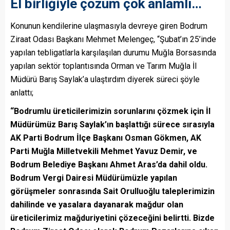
El birliğiyle çözüm çok anlamlı…
Konunun kendilerine ulaşmasıyla devreye giren Bodrum
Ziraat Odası Başkanı Mehmet Melengeç, “Şubat’ın 25’inde
yapılan tebligatlarla karşılaşılan durumu Muğla Borsasında
yapılan sektör toplantısında Orman ve Tarım Muğla İl
Müdürü Barış Saylak’a ulaştırdım diyerek süreci şöyle
anlattı;
“Bodrumlu üreticilerimizin sorunlarını çözmek için İl
Müdürümüz Barış Saylak’ın başlattığı sürece sırasıyla
AK Parti Bodrum İlçe Başkanı Osman Gökmen, AK
Parti Muğla Milletvekili Mehmet Yavuz Demir, ve
Bodrum Belediye Başkanı Ahmet Aras’da dahil oldu.
Bodrum Vergi Dairesi Müdürümüzle yapılan
görüşmeler sonrasında Sait Orulluoğlu taleplerimizin
dahilinde ve yasalara dayanarak mağdur olan
üreticilerimiz mağduriyetini çözeceğini belirtti. Bizde