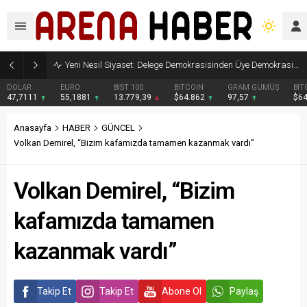
Yeni Nesil Siyaset: Delege Demokrasisinden Üye Demokrasisine
DOLAR
EURO
BIST 100
BITCOIN
GRAM GÜMÜŞ
BIT
47,7111
55,1881
13.779,39
$64.862
97,57
$6
Anasayfa
HABER
GÜNCEL
Volkan Demirel, “Bizim kafamızda tamamen kazanmak vardı”
Volkan Demirel, “Bizim
kafamızda tamamen
kazanmak vardı”
Takip Et
Takip Et
Abone Ol
Paylaş