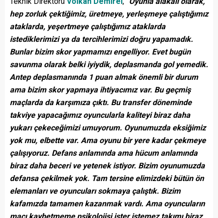
Teknik Direktörü
Volkan Demirel
,
“Oyunla alakalı olarak,
hep zorluk çektiğimiz, üretmeye, yerleşmeye çalıştığımız
ataklarda, yeşertmeye çalıştığımız ataklarda
istediklerimizi ya da tercihlerimizi doğru yapamadık.
Bunlar bizim skor yapmamızı engelliyor. Evet bugün
savunma olarak belki iyiydik, deplasmanda gol yemedik.
Antep deplasmanında 1 puan almak önemli bir durum
ama bizim skor yapmaya ihtiyacımız var. Bu geçmiş
maçlarda da karşımıza çıktı. Bu transfer döneminde
takviye yapacağımız oyuncularla kaliteyi biraz daha
yukarı çekeceğimizi umuyorum. Oyunumuzda eksiğimiz
yok mu, elbette var. Ama oyunu bir yere kadar çekmeye
çalışıyoruz. Defans anlamında ama hücum anlamında
biraz daha beceri ve yetenek istiyor. Bizim oyunumuzda
defansa çekilmek yok. Tam tersine elimizdeki bütün ön
elemanları ve oyuncuları sokmaya çalıştık. Bizim
kafamızda tamamen kazanmak vardı. Ama oyuncuların
maçı kaybetmeme psikolojisi ister istemez takımı biraz