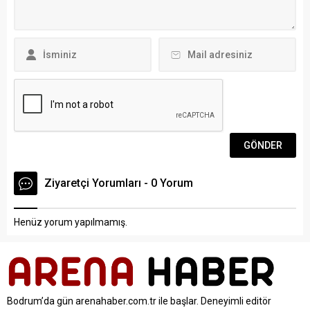
ailesi ile taraf avukatları
ve M.K. (21) yaralandı. İhbar
katıldı. Sanık, olay sebebiyle
üzerine kaza yerine sağlık,
çok üzgün olduğunu ve...
itfaiye...
Ziyaretçi Yorumları - 0 Yorum
Henüz yorum yapılmamış.
Bodrum’da gün arenahaber.com.tr ile başlar. Deneyimli editör