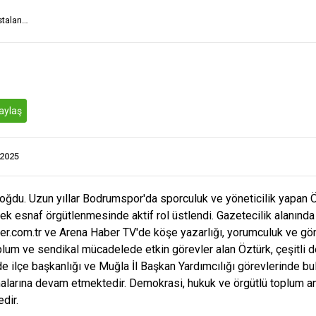
staları…
aylaş
.2025
doğdu. Uzun yıllar Bodrumspor'da sporculuk ve yöneticilik yapan 
ek esnaf örgütlenmesinde aktif rol üstlendi. Gazetecilik alanında
ber.com.tr ve Arena Haber TV'de köşe yazarlığı, yorumculuk ve gön
plum ve sendikal mücadelede etkin görevler alan Öztürk, çeşitli de
 ilçe başkanlığı ve Muğla İl Başkan Yardımcılığı görevlerinde bul
malarına devam etmektedir. Demokrasi, hukuk ve örgütlü toplum an
dir.