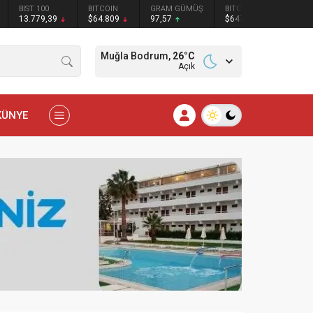
BIST 100
BITCOIN
GRAM GÜMÜŞ
BITCOIN
ETHER
13.779,39
$64.809
97,57
$64763
$1913
Muğla Bodrum,
26
°C
Açık
KÜNYE