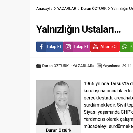
Anasayfa
YAZARLAR
Duran ÖZTÜRK
Yalnızlığın U
Yalnızlığın Ustaları…
Takip Et
Takip Et
Abone Ol
P
Duran ÖZTÜRK
-
YAZARLAR
Yayınlama: 29.11
1966 yılında Tarsus'ta 
kuruluşuna öncülük eder
gerçekleştirdi. arenaha
sürdürmektedir. Sivil to
Siyasi yaşamında CHP'de
Yardımcısı olarak çalış
mücadeleyi sürdürmekte
Duran Öztürk