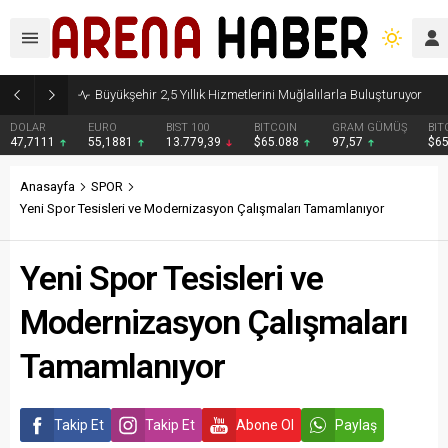
Büyükşehir 2,5 Yıllık Hizmetlerini Muğlalılarla Buluşturuyor
DOLAR
EURO
BIST 100
BITCOIN
GRAM GÜMÜŞ
BIT
47,7111
55,1881
13.779,39
$65.088
97,57
$6
Anasayfa
SPOR
Yeni Spor Tesisleri ve Modernizasyon Çalışmaları Tamamlanıyor
Yeni Spor Tesisleri ve
Modernizasyon Çalışmaları
Tamamlanıyor
Takip Et
Takip Et
Abone Ol
Paylaş