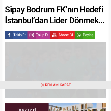
Arena Haber
SPOR
Yayınlama: 20.11.2025
A
A
+
-
REKLAMI KAPAT
Sipay Bodrum Futbol Kulübü 1’inci
Lig 14’üncü hafta mücadelesinde