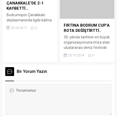
Stadı’nda oynanan
Bir Yorum Yazın
Bodrum’a hareket
karşılaşmayı Bodrum’dan
edecek. 24 Ekim’deki
gelen yaklaşık 200
Yalıkavak Marina – Leros
taraftarda izlerken,
(Yunanistan) rotasını ise 1
Dardanelsporlu taraftarlar
saat 47 dakika 27 saniyede...
seyircisiz oynama cezası
nedeniyle karşılaşmayı
stadın çevresinde bulunan
apartmanların çatısından
izledi. Bodrumsporlu
taraftarların 90 dakika
boyunca takımlarını
desteklediği karşılaşmada
her iki takım taraftarları
karşılıklı dostluk...
Ziyaretçi Yorumları - 0 Yorum