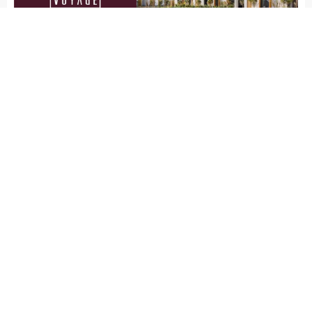
deplasmanda Ümraniyespor’a
konuk olacak.
ARENA HABER –
Ligde lideri konumunda olan Bodrum FK,
17 sırada bulunan Ümraniyespor’u İstanbul’da yenerek
sıralamadaki yerini korumak istiyor.
Sipay Bodrum FK, Trendyol 1’inci Lig’in 14’üncü haftasında
23 Kasım Pazar günü saat 13.30’da deplasmanda
Ümraniyespor’a konuk olacak. Ligde lider durumda bulunan
yeşil-beyazlılar, Yalıçiftlik İsmail Altındağ Tesisleri’nde
Teknik Direktör Burhan Eşer yönetiminde maç hazırlıklarını
sürdürüyor. Yeşil-beyazlı ekip antrenmanlarda ısınma, pas
ve taktik çalışmalarıyla hazırlıklarını sürdürürken,
oyuncuların oldukça istekli görüntü sergilediği gözlendi.
Sipay Bodrum FK, zorlu deplasmanda 3 puanı alarak
liderliğini korumayı hedefliyor.