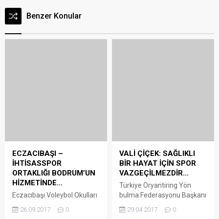
Benzer Konular
ECZACIBAŞI –
VALİ ÇİÇEK: SAĞLIKLI
İHTİSASSPOR
BİR HAYAT İÇİN SPOR
ORTAKLIĞI BODRUM’UN
VAZGEÇİLMEZDİR…
HİZMETİNDE…
Türkiye Oryantiring Yön
Eczacıbaşı Voleybol Okulları
bulma Federasyonu Başkanı
ve Bodrum İhtisasspor
Hacer Akyüz, beraberindeki
26.09.2017
0
29.04.2017
0
arasında gerçekleşen alt
heyetle birlikte Vali Amir
yapı ortaklığı Ekim ayında
Çiçek’i ziyaret etti. Valilik
start alıyor. 7-8 Ekim 2017
makamında gerçekleşen
Tarihleri arasında yapılacak
ziyarete Oryantiring
Takım Seçmeleri ve Gelişim
Federasyonu Başkanı Hacer
Takım Seçmeleri, 6-18 yaş
Akyüz’ün yanı sıra Gençlik
aralığındaki çocuklara ve
Hizmetleri ve Spor İl Müdürü
gençlere yönelik
Serkan Öçalmaz,
olacak. 2017-18 sezonunda
Federasyon Üyesi Mehmet