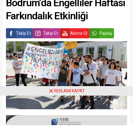
Bodrum’da Engelliler Haftası
Farkındalık Etkinliği
Takip Et
Takip Et
Abone Ol
Paylaş
REKLAMI KAPAT