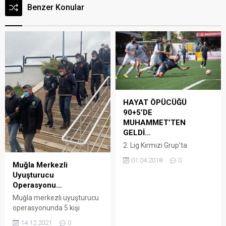
Benzer Konular
HAYAT ÖPÜCÜĞÜ
90+5’DE
MUHAMMET’TEN
GELDİ…
2. Lig Kırmızı Grup’ta
mücadele eden Bodrum
01.04.2018
0
Muğla Merkezli
Belediyesi Bodrumspor
Uyuşturucu
Tuzlaspor’u uzatma
Operasyonu…
dakikalarında bulduğu golle
1-0 mağlup ederek 3’te 3
Muğla merkezli uyuşturucu
yaptı. Ligde kalma
operasyonunda 5 kişi
mücadelesi veren Bodrum
tutuklandı Arena Bodrum
14.12.2021
0