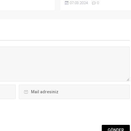
07.03.2024
0
adeta can çekişiyor!” Arena Bodrum
Haber- Cumhur İttifakı AK Parti
Bodrum Belediye Başkan Adayı
Mehmet Tosun yağışların ardından
yarımada genelinde yaşanan
taşkınlarla ilgili değerlendirmede
bulundu. “Klasik bir Bodrum
manzarası” yorumunu yapan...