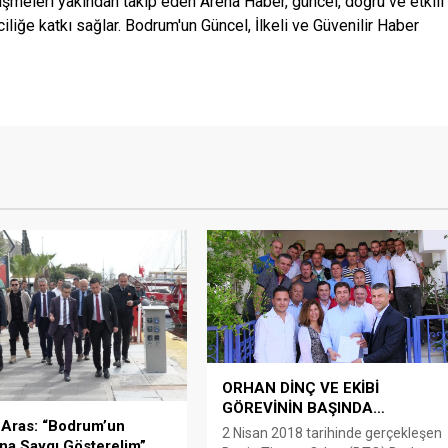
şmeleri yakından takip eden Arena Haber, güncel, doğru ve etkili
ciliğe katkı sağlar. Bodrum'un Güncel, İlkeli ve Güvenilir Haber
ORHAN DİNÇ VE EKİBİ
GÖREVİNİN BAŞINDA…
 Aras: “Bodrum’un
2 Nisan 2018 tarihinde gerçekleşen
na Saygı Gösterelim”…