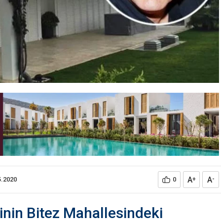
A
A
5.2020
0
+
-
tinin Bitez Mahallesindeki