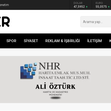
GRAM ALTIN
DOLAR
EURO
BIST 100
mıza Çok İyi Transferler Yaptık!
6.520,79
47,5952
55,0575
13.769,40
SPOR
SİYASET
REKLAM & İŞBİRLİĞİ
İLETİŞİM