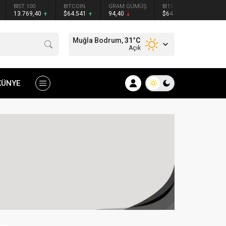
BITCOIN
GRAM GÜMÜŞ
BITCOIN
ETHEREUM
$64.541
94,40
$64451
$1902.24
Muğla Bodrum,
31
°C
Açık
KÜNYE