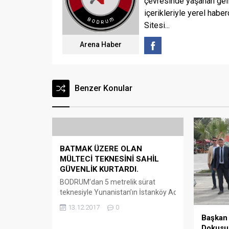
çevresinde yaşanan geli
içerikleriyle yerel haber
Sitesi...
Arena Haber
Benzer Konular
BATMAK ÜZERE OLAN
MÜLTECİ TEKNESİNİ SAHİL
GÜVENLİK KURTARDI.
BODRUM’dan 5 metrelik sürat
teknesiyle Yunanistan’ın İstanköy Adası’na
(Kos Adası) geçmeye çalışan 1’i
13.12.2017
0
organizatör diğerleri kaçak 21
Başkan
kişinin bulunduğu sürat teknesi su
Dokusu