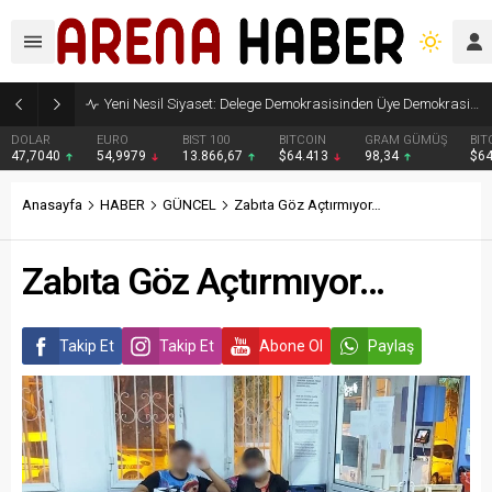
Yeni Nesil Siyaset: Delege Demokrasisinden Üye Demokrasisine
DOLAR
EURO
BIST 100
BITCOIN
GRAM GÜMÜŞ
BIT
47,7040
54,9979
13.866,67
$64.413
98,34
$6
Anasayfa
HABER
GÜNCEL
Zabıta Göz Açtırmıyor…
Zabıta Göz Açtırmıyor…
Takip Et
Takip Et
Abone Ol
Paylaş