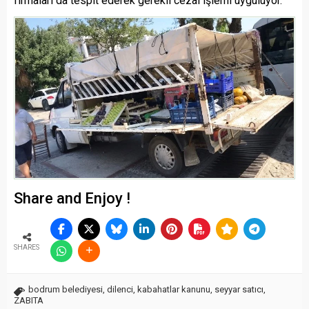
firmaları da tespit ederek gerekli cezai işlemi uyguluyor.
Share and Enjoy !
SHARES
bodrum belediyesi
,
dilenci
,
kabahatlar kanunu
,
seyyar satıcı
,
ZABITA