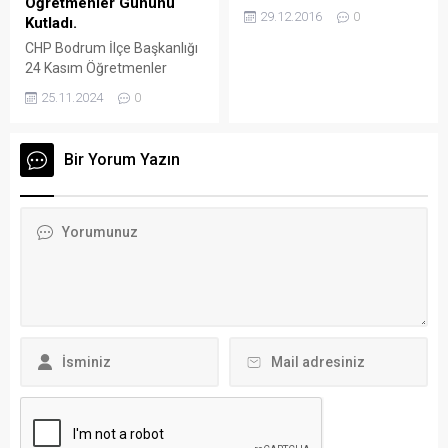
Öğretmenler Gününü
daha sonra Yeniköy
canlı bağlantılarla
29.12.2016
0
Kutladı.
Mahallesi’ndeki kahvehane
gazetecilerin sorularına
toplantısında vatandaşlarla
CHP Bodrum İlçe Başkanlığı
cevap veren Başkan Aras,
sohbet etti. Kılıçdaroğlu
24 Kasım Öğretmenler
daha sonra Bodrum’da
kentte ikinci halka sesleniş
Günü’nde 81 İl ile birlikte eş
görev yapan...
25.11.2024
0
konuşmasını yapacağı
zamanlı basın açıklaması
Mumcular Mahallesi’ne
gerçekleştirdi. Bodrum
geçti. Bodrum’un küçük
Belediye Meydanında
Bir Yorum Yazın
mahallelerinden biri olan
gerçekleştirilen basın
Mumcular sakinleri,
açıklaması saygı duruşu ve
Kılıçdaroğlu’na ilgi gösterdi.
çelenk sunumuyla başladı.
Kılıçdaroğlu, Atatürk
Atatürk Anıtı önünde
Meydanı’nda toplananlara
gerçekleştirilen basın
yaptığı konuşmasında,
açıklamasına CHP Bodrum
ülkenin şehitler verdiğini
İlçe Başkanı Tuna Işın,
hatırlatarak, “Türkiye freni...
Bodrum Belediyesi Başkan
vekili Hüseyin Cem Köylü,
CHP Bodrum...