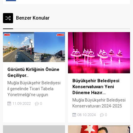
Benzer Konular
Görüntü Kirliğinin Önüne
Geçiliyor..
Büyükşehir Belediyesi
Muğla Büyükşehir Belediyesi
Konservatuvarı Yeni
il genelinde Ticari Tabela
Döneme Hazır…
Yönetmeliği’ne uygun
Muğla Büyükşehir Belediyesi
olmayan ve görüntü kirliliği
11.09.2022
0
Konservatuvarı 2024-2025
yaratan 3 bin 421 reklam
Eğitim-Öğretim Yılı Açılış
totemini kaldırdı. Arena
08.10.2024
0
Töreni, Gazi Mustafa Kemal
Bodrum Haber – Muğla
Atatürk Kültür Merkezi’nde
Büyükşehir Belediyesi il
gerçekleştirildi Arena
genelinde görüntü kirliliği