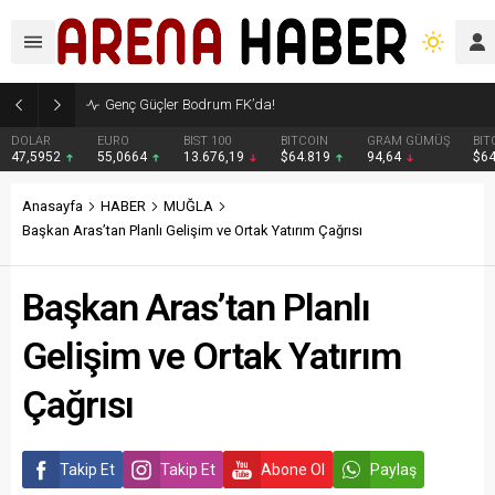
Genç Güçler Bodrum FK’da!
DOLAR
EURO
BIST 100
BITCOIN
GRAM GÜMÜŞ
BIT
47,5952
55,0664
13.676,19
$64.819
94,64
$6
Anasayfa
HABER
MUĞLA
Başkan Aras’tan Planlı Gelişim ve Ortak Yatırım Çağrısı
Başkan Aras’tan Planlı
Gelişim ve Ortak Yatırım
Çağrısı
Takip Et
Takip Et
Abone Ol
Paylaş