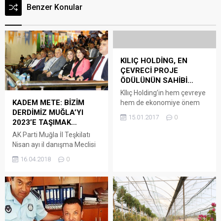
Benzer Konular
KILIÇ HOLDİNG, EN
ÇEVRECİ PROJE
ÖDÜLÜNÜN SAHİBİ…
KIlıç Holding’in hem çevreye
KADEM METE: BİZİM
hem de ekonomiye önem
DERDİMİZ MUĞLA’YI
veren projesi ödüllendirildi
15.01.2017
0
2023’E TAŞIMAK…
EBRD ve ortakları, Türkiye’de
enerji verimliliği ve
AK Parti Muğla İl Teşkilatı
yenilenebilir enerji
Nisan ayı il danışma Meclisi
alanındaki projeleri
toplantısını gerçekleştirdi.
16.04.2018
0
desteklemek için
Toplantıya MKYK üyesi
oluşturulan Türkiye
Bülent Karakuş, İl Başkanı
Sürdürülebilir Enerji
Kadem Mete, Milletvekili
Finansman Programı
Nihat Öztürk, önceki dönem
(TurSEFF) adı altında 2013 –
milletvekilleri Seyfi
2016 yılları arasında finanse
Terzibaşıoğlu, Mehmet Nil
edilen en başarılı projeler