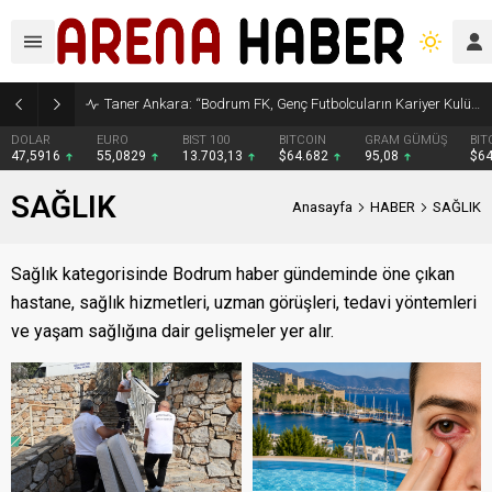
Taner Ankara: “Bodrum FK, Genç Futbolcuların Kariyer Kulübü Olacak”
DOLAR
EURO
BIST 100
BITCOIN
GRAM GÜMÜŞ
BIT
47,5916
55,0829
13.703,13
$64.682
95,08
$6
SAĞLIK
Anasayfa
HABER
SAĞLIK
Sağlık kategorisinde Bodrum haber gündeminde öne çıkan
hastane, sağlık hizmetleri, uzman görüşleri, tedavi yöntemleri
ve yaşam sağlığına dair gelişmeler yer alır.