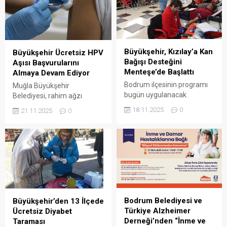
Müdürlükleri, Sağlıklı Hayat
ARENA HABER – İlimizde
Merkezleri (SHM) ve
acil sağlık hizmetleri; 70
Toplum Sağlığı Merkezleri
istasyon ve 3 motosikletli
bünyesinde; ailelere,
ekip olmak üzere toplam 73
çocuklara ve gençlere
noktada, 1042 personel
Büyükşehir, Kızılay’a Kan
Büyükşehir Ücretsiz HPV
eğitim ve danışmanlık
tarafından büyük bir
Bağışı Desteğini
Aşısı Başvurularını
hizmeti sunmak amacıyla
özveriyle yürütülmektedir.
Menteşe’de Başlattı
Almaya Devam Ediyor
Bebek, Çocuk ve...
Acil sağlık hizmetlerinin
Bodrum ilçesinin programı
Muğla Büyükşehir
etkin ve hızlı bir...
bugün uygulanacak.
Belediyesi, rahim ağzı
Saat11:00–18:00 arası
kanserine karşı koruyucu
18.11.2025
0
21.11.2025
0
Bodrum | Konacık Hizmet
HPV aşısı uygulaması için
Binası Eğitim Salonu
başvuruları almaya devam
gerçekleşecek olan
ediyor ARENA HABER –
kampanyaya Bodrum
Muğla Büyükşehir
Belediyesi çalışanları katkı
Belediyesi, toplum sağlığının
verecek ARENA HABER –
korunması ve gelecek
Muğla Büyükşehir
nesillerin daha sağlıklı
Belediyesi, Kızılay’ın artan
koşullarda yetişmesi
kan ihtiyacına destek olmak
amacıyla koruyucu sağlık
Bodrum Belediyesi ve
Büyükşehir’den 13 İlçede
amacıyla 17–21 Kasım
hizmetlerine yönelik
Türkiye Alzheimer
Ücretsiz Diyabet
tarihleri arasında il
çalışmalarını kararlılıkla
Derneği’nden “İnme ve
Taraması
genelinde düzenlediği kan