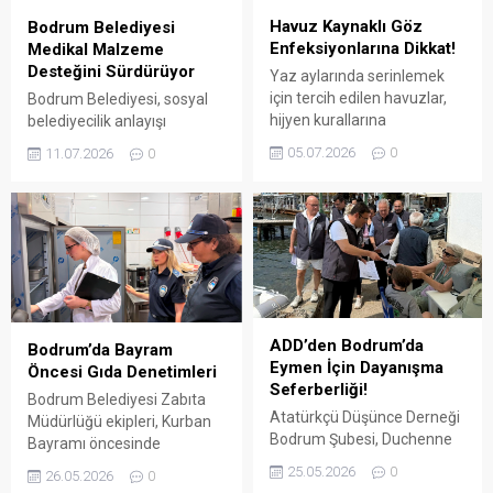
Havuz Kaynaklı Göz
Bodrum Belediyesi
Enfeksiyonlarına Dikkat!
Medikal Malzeme
Desteğini Sürdürüyor
Yaz aylarında serinlemek
için tercih edilen havuzlar,
Bodrum Belediyesi, sosyal
hijyen kurallarına
belediyecilik anlayışı
uyulmadığında göz sağlığı
doğrultusunda ihtiyaç sahibi
05.07.2026
0
11.07.2026
0
açısından ciddi riskler
vatandaşlara yönelik destek
oluşturabiliyor.
çalışmalarını sürdürüyor.
ADD’den Bodrum’da
Bodrum’da Bayram
Eymen İçin Dayanışma
Öncesi Gıda Denetimleri
Seferberliği!
Bodrum Belediyesi Zabıta
Atatürkçü Düşünce Derneği
Müdürlüğü ekipleri, Kurban
Bodrum Şubesi, Duchenne
Bayramı öncesinde
Musküler Distrofi (DMD)
denetimleri sıklaştırdı.
25.05.2026
0
26.05.2026
0
hastası Eymen Özdoğan’ın
ARENA HABER – Zabıta