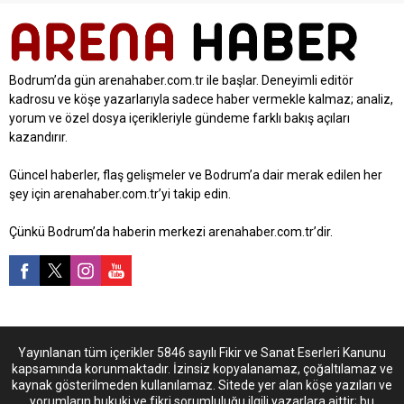
hayata geçecek olan
18.40’a kadar devam etti.
etkinlikte ‘her bir renk
Bodrum Color Fest, hem
Eymen’e umut olmak için
yerli hem de yabancı
atılacak’ sloganı ile yola
ziyaretçilerin de ilgi odağı
Bodrum’da gün arenahaber.com.tr ile başlar. Deneyimli editör
çıkıldı. Tüm Bodrum’un
oldu. Bodrum Belediyesi,
kadrosu ve köşe yazarlarıyla sadece haber vermekle kalmaz; analiz,
etkinliğe destek vermesi ve
Bodrum Kaymakamlığı,
yorum ve özel dosya içerikleriyle gündeme farklı bakış açıları
etkinliğe katılımı, Eymen için
Oasis...
kazandırır.
hem...
Güncel haberler, flaş gelişmeler ve Bodrum’a dair merak edilen her
şey için arenahaber.com.tr’yi takip edin.
Çünkü Bodrum’da haberin merkezi arenahaber.com.tr’dir.
Yayınlanan tüm içerikler 5846 sayılı Fikir ve Sanat Eserleri Kanunu
kapsamında korunmaktadır. İzinsiz kopyalanamaz, çoğaltılamaz ve
kaynak gösterilmeden kullanılamaz. Sitede yer alan köşe yazıları ve
yorumların hukuki ve fikri sorumluluğu ilgili yazarlara aittir; bu