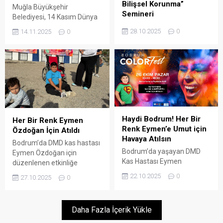
sürdürüyor. Önemli bir halk
Bilişsel Korunma”
Muğla Büyükşehir
bağışı kampanyasını
sağlığı sorunu olarak öne
Semineri
Belediyesi, 14 Kasım Dünya
Menteşe’de Gazi Mustafa
çıkan Rahim ağzı...
Bodrum Belediyesi, “29
Diyabet Günü kapsamında
Kemal Kültür...
28.10.2025
0
14.11.2025
0
Ekim Dünya İnme Günü”
diyabet hastalığına dikkat
kapsamında farkındalığı
çekmek, erken teşhisin
artırmak amacıyla Türkiye
önemini vurgulamak ve
Alzheimer Derneği Bodrum
farkındalık oluşturmak
Şubesi iş birliğiyle özel bir
amacıyla 13 ilçede ücretsiz
seminer düzenliyor
şeker ve tansiyon ölçümü
gerçekleştiriyor ARENA
HABER – Büyükşehir
Belediyesi sağlık ekipleri
Haydi Bodrum! Her Bir
Her Bir Renk Eymen
tarafından yürütülen
Renk Eymen’e Umut için
Özdoğan İçin Atıldı
taramalar, 14–21 Kasım
Havaya Atılsın
Bodrum’da DMD kas hastası
2025 tarihleri arasında
Bodrum’da yaşayan DMD
Eymen Özdoğan için
sabah 09.30–12.00 saatleri
Kas Hastası Eymen
düzenlenen etkinliğe
arasında yapılacak.
Özdoğan adına 26 Ekim
binlerce kişi katılarak destek
Ölçümler,...
22.10.2025
0
27.10.2025
0
2025’te Kumbahçe
verdi ARENA BODRUM –
Paşatarlası’nda Bodrum
Kumbahçe Paşa Tarlası
Color Fest Etkinliği
sahilinde düzenlenen
Daha Fazla İçerik Yükle
gerçekleşiyor ARENA
etkinlik sabah saat 10.00’da
HABER – Pazar günü
başladı. Etkinlik akşam