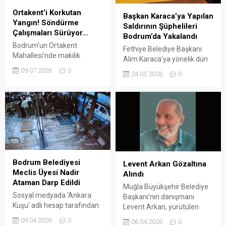
Ortakent’i Korkutan
Başkan Karaca’ya Yapılan
Yangın! Söndürme
Saldırının Şüphelileri
Çalışmaları Sürüyor…
Bodrum’da Yakalandı
Bodrum'un Ortakent
Fethiye Belediye Başkanı
Mahallesi'nde makilik
Alim Karaca’ya yönelik dün
alanda çıkan yangın,
gerçekleştirilen silahlı
09.07.2026
0
24.05.2026
0
rüzgârın da etkisiyle kısa
saldırının şüphelileri
sürede yayıldı.
Bodrum’da yakalanarak
gözaltına alındı. ARENA
HABER – Akarca
Mahallesi’nde Başkan Alim
Karaca’nın evine yakın bir
noktada dün meydana
gelen saldırının şüphelileri
Bodrum’da yakalandı.
Bodrum Belediyesi
Levent Arkan Gözaltına
Edinilen bilgiye göre: Fethiye
Meclis Üyesi Nadir
Alındı
İlçe Emniyet Müdürlüğü
Ataman Darp Edildi
Muğla Büyükşehir Belediye
ekipleri başlattığı geniş çaplı
Sosyal medyada 'Ankara
Başkanı’nın danışmanı
operasyonda, saldırganların
Kuşu' adlı hesap tarafından
Levent Arkan, yürütülen
kaçış güzergâhında
paylaşılan görüntüler
soruşturma kapsamında
09.04.2026
0
bulunan...
06.04.2026
0
Bodrum'da şok etkisi yarattı.