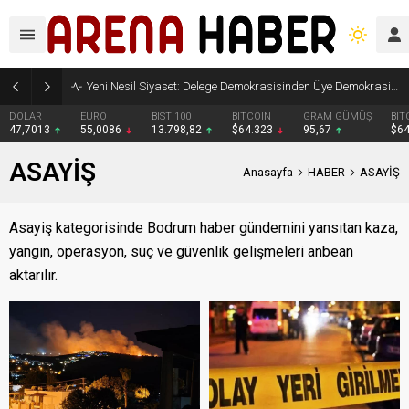
Yeni Nesil Siyaset: Delege Demokrasisinden Üye Demokrasisine
DOLAR
EURO
BIST 100
BITCOIN
GRAM GÜMÜŞ
BIT
47,7013
55,0086
13.798,82
$64.323
95,67
$6
ASAYİŞ
Anasayfa
HABER
ASAYİŞ
Asayiş kategorisinde Bodrum haber gündemini yansıtan kaza,
yangın, operasyon, suç ve güvenlik gelişmeleri anbean
aktarılır.