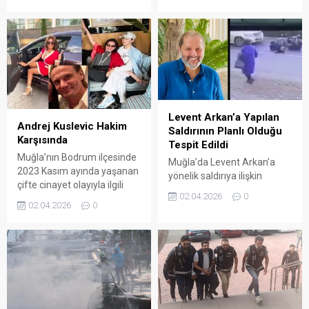
gözaltına alındı. ARENA
HABER – MUBRAŞ Yönetim
Kurulu Başkanı Levent
Arkan’a hakkında yürütülen
soruşturma kapsamında
gözaltı işlemi uygulandı.
Edinilen bilgilere göre, Muğla
Cumhuriyet Başsavcılığı’nın
yürüttüğü soruşturma
Levent Arkan’a Yapılan
doğrultusunda polis ekipleri
Andrej Kuslevic Hakim
Saldırının Planlı Olduğu
tarafından gerçekleştirilen
Karşısında
Tespit Edildi
operasyonla Arkan
Muğla’nın Bodrum ilçesinde
Muğla’da Levent Arkan’a
gözaltına alındı. Soruşturma
2023 Kasım ayında yaşanan
yönelik saldırıya ilişkin
kapsamında Arkan’ın ofisi
çifte cinayet olayıyla ilgili
iddianame tamamlandı.
ve...
02.04.2026
0
davanın ilk duruşması
Şüphelilerin saldırıyı
02.04.2026
0
yapıldı. ARENA HABER –
önceden planladığı ve keşif
Bugün Bodrum 2. Ağır Ceza
yaptığı ortaya çıktı. ARENA
Mahkemesi’nde görülen
HABER – Muğla’nın
dava, Türkiye gündemine
Menteşe ilçesinde Levent
oturmuş ve uluslararası
Arkan’a yönelik
boyut kazanmıştı. Rus
gerçekleştirilen saldırıya
uyruklu emlakçı Irina
ilişkin yürütülen soruşturma