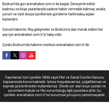
sürede yüksek oranda alkol
Ekim 2025 Salı günü
Bodrum’da gün arenahaber.com.tr ile başlar. Deneyimli editör
tüketti. Saat 21.00 sularında
Bodrum’da evinden
kadrosu ve köşe yazarlarıyla sadece haber vermekle kalmaz; analiz,
masadan kalkan grup
gözaltına alınan Osman
yorum ve özel dosya içerikleriyle gündeme farklı bakış açıları
hesabı ödemeyince bir
Gökmen, sorgulama
kazandırır.
telefonu rehin bırakıp...
işlemlerinin
tamamlanmasının ardından
Güncel haberler, flaş gelişmeler ve Bodrum’a dair merak edilen her
adli...
şey için arenahaber.com.tr’yi takip edin.
Çünkü Bodrum’da haberin merkezi arenahaber.com.tr’dir.
Yayınlanan tüm içerikler 5846 sayılı Fikir ve Sanat Eserleri Kanunu
kapsamında korunmaktadır. İzinsiz kopyalanamaz, çoğaltılamaz ve
kaynak gösterilmeden kullanılamaz. Sitede yer alan köşe yazıları ve
yorumların hukuki ve fikri sorumluluğu ilgili yazarlara aittir; bu
içerikler arenahaber.com.tr’nin kurumsal görüşünü yansıtmayabilir.