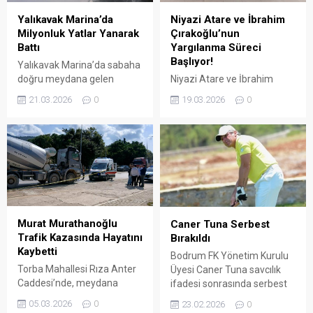
Dvizova (42) ile kızı Dayana
kapsamında iddianame
Dvizova (15), 23 Kasım
tamamlandı. İddianamede,
Yalıkavak Marina’da
Niyazi Atare ve İbrahim
2023’te Bodrum
olayın önceden
Milyonluk Yatlar Yanarak
Çırakoğlu’nun
Tavşanburnu mevkisinde...
planlandığına dair dikkat
Battı
Yargılanma Süreci
çeken detaylara yer verildi.
Başlıyor!
Yalıkavak Marina’da sabaha
İddianameye göre
doğru meydana gelen
Niyazi Atare ve İbrahim
şüphelilerin, saldırıdan
yangında milyonluk
Çırakoğlu’nun Duruşma
21.03.2026
0
19.03.2026
0
günler önce...
motoryatlar yanarak battı.
günü belli oldu.
Murat Murathanoğlu
Caner Tuna Serbest
Trafik Kazasında Hayatını
Bırakıldı
Kaybetti
Bodrum FK Yönetim Kurulu
Torba Mahallesi Rıza Anter
Üyesi Caner Tuna savcılık
Caddesi’nde, meydana
ifadesi sonrasında serbest
gelen trafik kazasında
bırakıldı ARENA HABER –
05.03.2026
0
23.02.2026
0
hayatını kaybetti. ARENA
Futbolda yasa dışı bahis