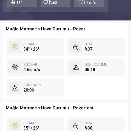
31°
%62
2.1 m/s
Muğla Marmaris Hava Durumu - Pazar
SICAKLIK
NEM
34° / 26°
%37
RÜZGAR
GÜN DOĞUMU
4.66 m/s
06:18
GÜN BATIMI
20:06
Muğla Marmaris Hava Durumu - Pazartesi
SICAKLIK
NEM
35° / 26°
%38