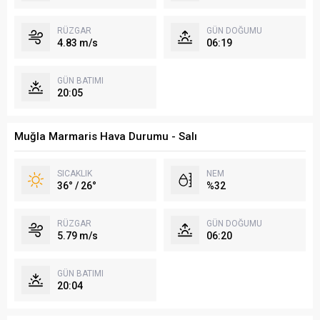
RÜZGAR
GÜN DOĞUMU
4.83 m/s
06:19
GÜN BATIMI
20:05
Muğla Marmaris Hava Durumu - Salı
SICAKLIK
NEM
36° / 26°
%32
RÜZGAR
GÜN DOĞUMU
5.79 m/s
06:20
GÜN BATIMI
20:04