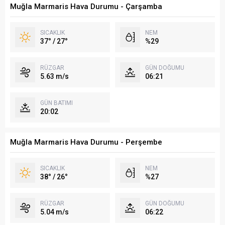
Muğla Marmaris Hava Durumu - Çarşamba
SICAKLIK
NEM
37° / 27°
%29
RÜZGAR
GÜN DOĞUMU
5.63 m/s
06:21
GÜN BATIMI
20:02
Muğla Marmaris Hava Durumu - Perşembe
SICAKLIK
NEM
38° / 26°
%27
RÜZGAR
GÜN DOĞUMU
5.04 m/s
06:22