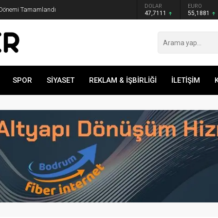
GRAM ALTIN
DOLAR
EURO
. Dönemi Tamamlandı
6.660,55
47,7111
55,1881
SPOR
SİYASET
REKLAM & İŞBİRLİĞİ
İLETİŞİM