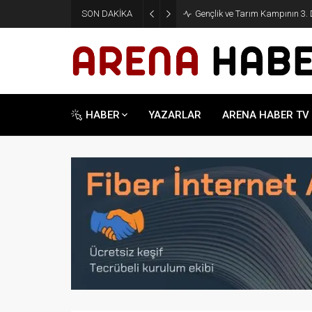
SON DAKİKA
Gençlik ve Tarım Kampının 3
HABER
YAZARLAR
ARENA HABER TV