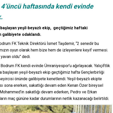
 4’üncü haftasında kendi evinde
k.
 başlayan yeşil-beyazlı ekip, geçtiğimiz haftaki
n galibiyete odaklandı.
 Bodrum FK Teknik Direktörü İsmet Taşdemir, “2 senedir bu
mızın oyun olarak hem bize hem de izleyenlere keyif vermesi.
 yavan oldu” dedi.
 Bodrum FK kendi evinde Ümraniyespor’u ağırlayacak. Yalıçiftlik
na başlayan yeşil-beyazlı ekip geçtiğimiz hafta Gençlerbirliği
seyircisi önünde galibiyete kenetlendi. Yeşil-beyazlı ekipte
ası sona ererken, sakatlığı devam eden Kenan Özer bireysel
ah Mohammed’in sakatlığı devam ederken, Pedro ve Erkan
rın maç gününe kadar durumlarının netlik kazanacağı belirtildi.