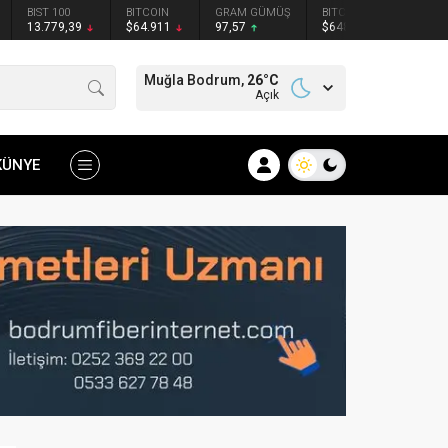
BIST 100
BITCOIN
GRAM GÜMÜŞ
BITCOIN
ETHER
13.779,39
$64.911
97,57
$64871
$1919
Muğla Bodrum,
26
°C
Açık
KÜNYE