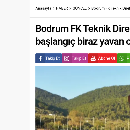
Anasayfa
HABER
GÜNCEL
Bodrum FK Teknik Direk
Bodrum FK Teknik Dire
başlangıç biraz yavan 
Takip Et
Takip Et
Abone Ol
P