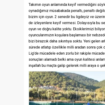
Takımın oyun anlamında keyif vermediğini söy
oynadığımız müsabakada penaltı, penaltı değildi
bizim için oyun. 2 senedir bu ligdeyiz ve üze
de izleyenlere keyif vermesi. Dolayısıyla bu s
oyun ve doğru kalite yoktu. Eksiklerimizi biliyo
oyuncularımızın koşulara başlaması bir nebzede
bizi birazcık daha sıkıntıya soktu. Yeni gelen a
sürede atlatıp özellikle milli aradan sonra çok
Lig’de mücadele eden zorlu bir rakiple mücade
sonuçları alamadı belki ama oyun kalitesi anlamı
inşallah bu maçta galip gelerek milli araya o şe