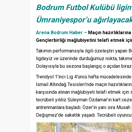
Bodrum Futbol Kulübü ligin
Ümraniyespor’u ağırlayaca
Arena Bodrum Haber –
Maçın hazırlıklarına
Gençlerbirliği mağlubiyetini telafi etmek içi
Takımın performansıyla ilgili özeleştiri yapan
ligdeyiz ve üzerinde durduğumuz nokta, takımı
Dolayısıyla bu sezona başlangıç o açıdan biraz
Trendyol 1’inci Lig 4’üncü hafta mücadelesinde
İsmail Altındağ Tesisleri’nde maçın hazırlıkları
karşısında alınan mağlubiyeti telafi etmek için 
tecrübeli yıldız Süleyman Özdamar’ın kart cez
antrenmanlara başladı. Özer’in yanı sıra Mus
Değişmez’de sakatlık yaşadı. Tecrübeli oyuncula