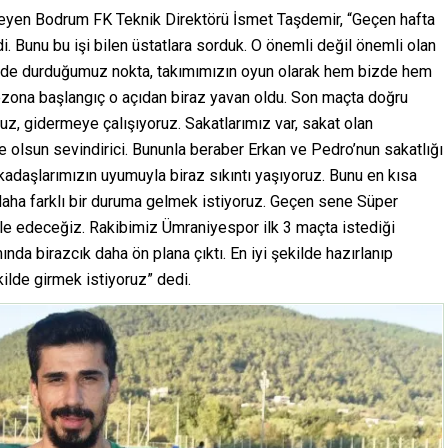
leyen Bodrum FK Teknik Direktörü İsmet Taşdemir, “Geçen hafta
. Bunu bu işi bilen üstatlara sorduk. O önemli değil önemli olan
rinde durduğumuz nokta, takımımızın oyun olarak hem bizde hem
ezona başlangıç o açıdan biraz yavan oldu. Son maçta doğru
ruz, gidermeye çalışıyoruz. Sakatlarımız var, sakat olan
 olsun sevindirici. Bununla beraber Erkan ve Pedro’nun sakatlığı
rkadaşlarımızın uyumuyla biraz sıkıntı yaşıyoruz. Bunu en kısa
 daha farklı bir duruma gelmek istiyoruz. Geçen sene Süper
le edeceğiz. Rakibimiz Ümraniyespor ilk 3 maçta istediği
nda birazcık daha ön plana çıktı. En iyi şekilde hazırlanıp
kilde girmek istiyoruz” dedi.