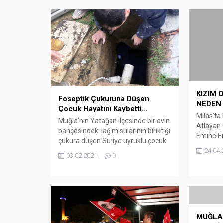
KIZIM 
Foseptik Çukuruna Düşen
NEDEN
Çocuk Hayatını Kaybetti…
Milas’ta
Muğla’nın Yatağan ilçesinde bir evin
Atlayan 
bahçesindeki lağım sularının biriktiği
Emine Er
çukura düşen Suriye uyruklu çocuk
edilmeye 
hayatını kaybetti. Arena Bodrum
24.04.
03.02.2021
0
Muğla Cu
Haber – Yatağan’da yaşayan
dilekçe 
Alhammud ailesi, Akyol
Ersoy Or
Mahallesi’ndeki yakınlarını ziyarete
kız öğre
gitti. Bahçede ev sahibinin çocukları
bulunduğ
ile oynayan 2,5 yaşındaki Ahmet
ağır yar
Alhammud, üzeri ince sunta ile kaplı
Emine Er
MUĞLA
foseptik çukuruna düştü. Kendi