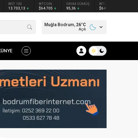
BIST 100
BITCOIN
GRAM GÜMÜŞ
BITCOIN
ETHER
13.703,13
$64.705
95,36
$64594
$1910
Muğla Bodrum,
26
°C
Açık
KÜNYE