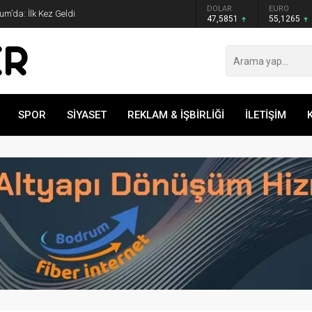
GRAM ALTIN
DOLAR
EURO
m’da: İlk Kez Geldi
6.552,32
47,5851
55,1265
SPOR
SİYASET
REKLAM & İŞBİRLİĞİ
İLETİŞİM