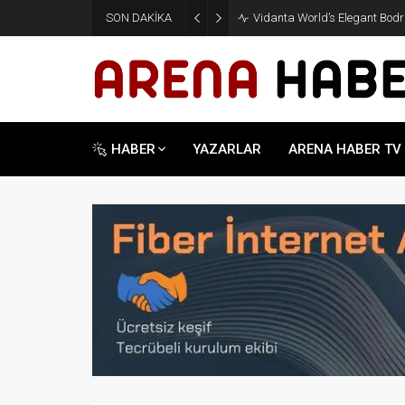
SON DAKİKA
Vidanta World’s Elegant Bodru
HABER
YAZARLAR
ARENA HABER TV