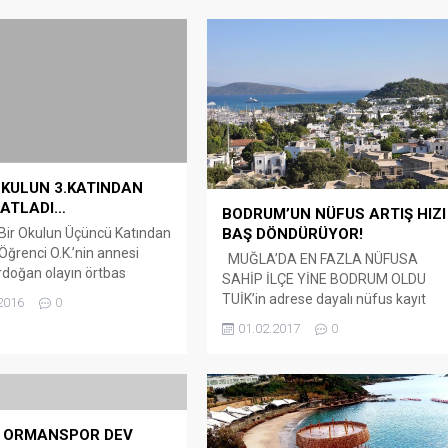
OKULUN 3.KATINDAN
 ATLADI…
BODRUM’UN NÜFUS ARTIŞ HIZI
 Bir Okulun Üçüncü Katından
BAŞ DÖNDÜRÜYOR!
Öğrenci O.K.’nin annesi
MUĞLA’DA EN FAZLA NÜFUSA
doğan olayın örtbas
SAHİP İLÇE YİNE BODRUM OLDU
çalışıldığını söyleyerek
TUİK’in adrese dayalı nüfus kayıt
2016
0
mhuriyet Savcılığına
sistemi verilerine göre Bodrum’da
01.02.2017
0
verdi. Milas Mehmet Akif
yıllık nüfus artış hızı yüzde 26,5
taokulu’nda 14 yaşındaki
olarak belirlenirken, 2015 yılında
ncinin müdür odasının
155 bin 818 kişi olarak belirlenen
u üçüncü kattan atlayarak
Bodrum nüfusu 31 Aralık 2016
alanmasının ardından anne
tarihli son verilere göre 160 bin 002
doğan, olayın örtbas
 ORMANSPOR DEV
kişi oldu. 2016Yılı...