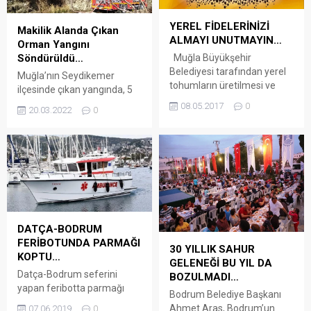
YEREL FİDELERİNİZİ
Makilik Alanda Çıkan
ALMAYI UNUTMAYIN…
Orman Yangını
Muğla Büyükşehir
Söndürüldü…
Belediyesi tarafından yerel
Muğla’nın Seydikemer
tohumların üretilmesi ve
ilçesinde çıkan yangında, 5
çoğaltılması amacıyla,
dönüm orman ve makilik
08.05.2017
0
20.03.2022
0
Bodrum Kalesi önünde yerel
alan zarar gördü. Arena
tohumlardan üretilmiş
Bodrum Haber – Arsa
fideler dağıtılacak. 9
Mahallesi Tarlabaşı
Mayıs Salı günü, saat 14:00-
mevkisinde orman ve
15:00 saatleri arasında,
makilik alanda tarlada
Bodrum Kalesi meydanında
temizlik ateşi yakılması
yapılacak yerel fide dağıtım
nedeniyle yangın çıktı. İhbar
etkinliğine, Muğla
üzerine bölgeye
Büyükşehir Belediye
DATÇA-BODRUM
yönlendirilen Orman İşletme
Başkanı Dr.Osman Gürün’de
FERİBOTUNDA PARMAĞI
Müdürlüğü ve Muğla
30 YILLIK SAHUR
katılacak. Üretilen fideler,
KOPTU…
Büyükşehir Belediyesi
GELENEĞİ BU YIL DA
seçilmiş üreticilere ve halka
itfaiye ekiplerinin müdahale
Datça-Bodrum seferini
BOZULMADI…
bedelsiz olarak dağıtılacak....
ettiği yangın kontrol altına...
yapan feribotta parmağı
Bodrum Belediye Başkanı
kopan yaralıya deniz
Ahmet Aras, Bodrum’un
07.06.2019
0