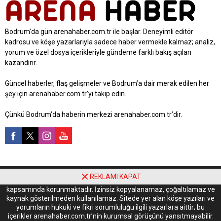
Bodrum’da gün arenahaber.com.tr ile başlar. Deneyimli editör
kadrosu ve köşe yazarlarıyla sadece haber vermekle kalmaz; analiz,
yorum ve özel dosya içerikleriyle gündeme farklı bakış açıları
kazandırır.
Güncel haberler, flaş gelişmeler ve Bodrum’a dair merak edilen her
şey için arenahaber.com.tr’yi takip edin.
Çünkü Bodrum’da haberin merkezi arenahaber.com.tr’dir.
REKLAMI KAPAT
Yayınlanan tüm içerikler 5846 sayılı Fikir ve Sanat Eserleri Kanunu
kapsamında korunmaktadır. İzinsiz kopyalanamaz, çoğaltılamaz ve
kaynak gösterilmeden kullanılamaz. Sitede yer alan köşe yazıları ve
yorumların hukuki ve fikri sorumluluğu ilgili yazarlara aittir; bu
içerikler arenahaber.com.tr’nin kurumsal görüşünü yansıtmayabilir.