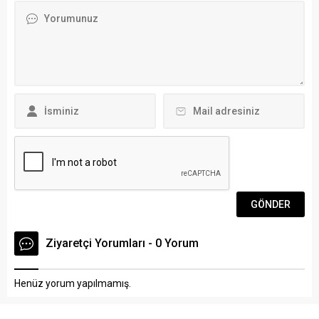
destanı yazan Gazi Mustafa
alındı… Müdahale
Kemal Atatürk ve silah
sonucunda içlerinde HDP
arkadaşlarını anma
Bodrum İlçe Başkanı Fulya
münasebetiyle Bodrum
Erdoğan, Mehmet Polat ve
Fenerbahçeliler Derneği bir
CHP’li Talat Aydınlar’ın da
dizi program gerçekleştirdi.
bulunduğu 15 kişi
Karada ve denizde
gözaltına...
kendilerinden kat...
Ziyaretçi Yorumları - 0 Yorum
Henüz yorum yapılmamış.