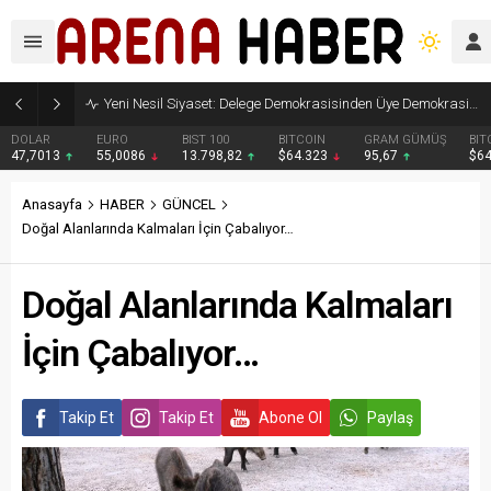
Yeni Nesil Siyaset: Delege Demokrasisinden Üye Demokrasisine
DOLAR
EURO
BIST 100
BITCOIN
GRAM GÜMÜŞ
BIT
47,7013
55,0086
13.798,82
$64.323
95,67
$6
Anasayfa
HABER
GÜNCEL
Doğal Alanlarında Kalmaları İçin Çabalıyor…
Doğal Alanlarında Kalmaları
İçin Çabalıyor…
Takip Et
Takip Et
Abone Ol
Paylaş