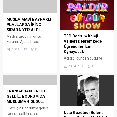
MUĞLA MAVİ BAYRAKLI
PLAJLARDA İKİNCİ
SIRADA YER ALDI…
TED Bodrum Koleji
Medya takibinin öncü
Velileri Depremzede
kurumu Ajans Press,
Öğrenciler İçin
Türkiye’deki mavi bayraklı
27.03.2019
0
Oynayacak
plaj sayılarına yönelik
yapılan araştırmayı inceledi.
Açıldığı günden bugüne
Ajans Press’in Kültür ve
gerçekleştirdiği sosyal
28.04.2023
0
Turizm Bakanlığı verilerinin
sorumluluk projeleri ile
yanı sıra medya
eğitim dünyasına ilham
yansımalarından derlediği
kaynağı olan TED Bodrum
bilgilere göre, mavi bayrağa
Koleji’nin duyarlı velileri,
en çok Antalya plajlarının
ülkemizde yıkıcı
FRANSA’DAN TATİLE
sahip olduğu görüldü.
depremlerden etkilenen
GELDİ… BODRUM’DA
Böylelikle Antalya’da 200
bölgedeki öğrencilerin
MÜSLÜMAN OLDU…
tane mavi bayrak ödüllü plaj
eğitimlerini desteklemek
Tatil için Bodrum’a gelen
olduğu görülürken, onu 100
amacıyla sahneye çıkmaya
Usta Gazeteci Bülent
İtalyan asıllı Fransa
ödüllü mavi...
hazırlanıyor. Arena Bodrum