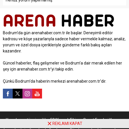
Henüz yorum yapılmamış.
Bodrum’da gün arenahaber.com.tr ile başlar. Deneyimli editör
kadrosu ve köşe yazarlarıyla sadece haber vermekle kalmaz; analiz,
yorum ve özel dosya içerikleriyle gündeme farklı bakış açıları
kazandırır.
Güncel haberler, flaş gelişmeler ve Bodrum’a dair merak edilen her
şey için arenahaber.com.tr’yi takip edin.
Çünkü Bodrum’da haberin merkezi arenahaber.com.tr’dir.
Yayınlanan tüm içerikler 5846 sayılı Fikir ve Sanat Eserleri Kanunu
REKLAMI KAPAT
kapsamında korunmaktadır. İzinsiz kopyalanamaz, çoğaltılamaz ve