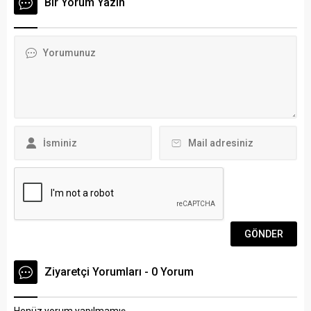
Bir Yorum Yazın
Arena Bodrum Haber –
tartışmalarına maruz
Edebiyat, tarih, coğrafya,
kalıyor. Arena Bodrum
mübadele, turizm, folklor,
Haber – Aldığı ödül ile
yöresel yemekler, sandalet,
kamuoyuna lanse edilen
süngercilik, el sanatları,
Turgutreis Yaşam
sözlü tarih, anılar gibi pek
Merkezi’nin bir çok anlamda
çok konuda söyleşilerin
Yaşam Merkezi
gerçekleştirileceği
kategorisinde olmadığını
buluşmalardan ilki Bodrum
belirten Vatan Partisi
Kumbahçe Mahallesi...
Bodrum İlçe Teşkilatı
Başkanı Şeref Bozkurt,
kamuoyuna ve Osman
Gürün’e...
Ziyaretçi Yorumları - 0 Yorum