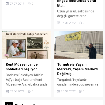
Engez Bodrum’da Vefat
vatandaşı 47 yaşındaki
Haber – BKM Mutfak izni,
27.07.2017
0
Etti…
Frederic Bau, Müftülük’te
profesyonel oyuncuların
düzenlenen ihtida töreni ile
Uzun yıllar ulusal basında
destekleri ve velilerin
Kelime-i Şehadet getirerek
değişik gazetelerde
gönüllü çabalarıyla
Müslüman oldu. Müslüman
grafikerlik yapan Bülent
hazırlanan ‘Paldır Güldür
15.03.2022
0
olduktan sonra adını ‘Kenan’
Hasan Engez, riskli bir
Show’ adlı tiyatro oyunu,...
olarak Fransız ülkesine
operasyon sonrası yaşama
döndü. Fransa’daki bir ilaç
tutunamadı. Arena Bodrum
firmasında şef olarak
Haber – 71 yaşında, evli ve
çalışan ve eşinden daha
bir çocuk babası olan Engez,
önce boşandığı belirtilen 2
geçtiğimiz ay yapılan sağlık
çocuk babası Frederic Bau,...
kontrollerinde kalbinin % 35
performansla çalıştığının
belirlenmesi sonrası,
Kent Müzesi bahçe
Turgutreis Yaşam
doktorların yapılacak
sohbetleri başlıyor..
Merkezi, Yaşam Merkezi
ameliyatın riskli olacağını
Değilmiş…
Bodrum Belediyesi Kültür
belirtmesine rağmen By...
AŞ’ye bağlı Bodrum Kent
Turgutreis’in yıllardır
Müzesi ve Arşivi bahçesinde
gündeminden düşmeyen ve
yaz boyunca Bodrum’a dair
sonunda tamamlanan
07.06.2023
0
30.03.2022
0
konularda, alanında
‘Turgutreis Yaşam
donanımlı kişilerle bahçe
Merkezi’nin adıyla içeriğinin
sohbetleri gerçekleştirilecek.
uyumsuzluğu nedeniyle