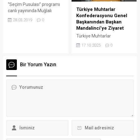
tarafından alındığını
“Seçim Pusulası” programı
belirterek, siyasi
Türkiye Muhtarlar
canlı yayınında Muğlalı
sorumluluğun da iktidara ait
Konfederasyonu Genel
duayen gazetecilerin ve
olduğunu savundu. ARENA
28.03.2019
0
Başkanından Başkan
üniversitelilerin sorularını
HABER – CHP Muğla
Mandalinci’ye Ziyaret
yanıtlayan Demokrat Parti
Milletvekili Gizem Özcan, AK
Muğla Büyükşehir Belediye
Türkiye Muhtarlar
Parti...
Başkan Adayı Mehmet
Konfederasyonu Genel
17.10.2025
0
Kocadon, göreve geldiği ilk
Başkanı Kadir Delibalta,
gün üniversitelilerin en
Bodrum Belediye Başkanı
büyük sorunu ulaşım ve
Tamer Mandalinci’yi ziyaret
Bir Yorum Yazın
barınma konusunda, “Kaç
etti ARENA HABER –
yıllık belediye… Çözüm o
Bodrum Belediyesi
kadar basitken bu sorunlar
başkanlık makamında
neden çözülmemiş,
gerçekleşen ziyarete;
anlamak mümkün değil!”
Türkiye Muhtarlar
diye konuştu. Çekimleri...
Konfederasyonu Genel
Başkanı Kadir Delibalta ve
yönetimindeki federasyon
başkanları, Bodrum
Belediyesi Muhtarlık İşleri
Müdürü Murat Kurtini ile
Bodrum Muhtarlar Birliği