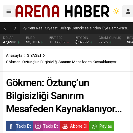
Yeni Nesil Siyaset: Delege Demokrasisinden Üye Demokrasisine
DOLAR
EURO
BIST 100
BITCOIN
GRAM GÜMÜŞ
BIT
47,6936
55,1834
13.779,39
$64.992
97,25
$6
Anasayfa
SİYASET
Gökmen: Öztunç’un Bilgisizliği Sanırım Mesafeden Kaynaklanıyor…
Gökmen: Öztunç’un
Bilgisizliği Sanırım
Mesafeden Kaynaklanıyor…
Takip Et
Takip Et
Abone Ol
Paylaş