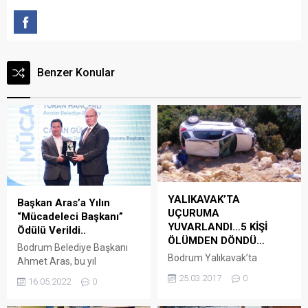
Benzer Konular
YALIKAVAK’TA
Başkan Aras’a Yılın
UÇURUMA
“Mücadeleci Başkanı”
YUVARLANDI…5 KİŞİ
Ödülü Verildi..
ÖLÜMDEN DÖNDÜ…
Bodrum Belediye Başkanı
Bodrum Yalıkavak’ta
Ahmet Aras, bu yıl
bugün meydana gelen
29’uncusu düzenlenen Uğur
25.03.2017
0
16.05.2022
0
kazada bir otomobil
Mumcu’yu Anma ve Ödül
uçuruma yuvarlandı biri ağır
Töreni’nde “Yılın Mücadeleci