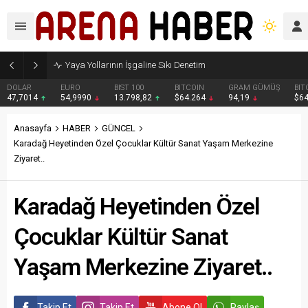
Yaya Yollarının İşgaline Sıkı Denetim
DOLAR
EURO
BIST 100
BITCOIN
GRAM GÜMÜŞ
BIT
47,7014
54,9990
13.798,82
$64.264
94,19
$6
Anasayfa
HABER
GÜNCEL
Karadağ Heyetinden Özel Çocuklar Kültür Sanat Yaşam Merkezine
Ziyaret..
Karadağ Heyetinden Özel
Çocuklar Kültür Sanat
Yaşam Merkezine Ziyaret..
Takip Et
Takip Et
Abone Ol
Paylaş