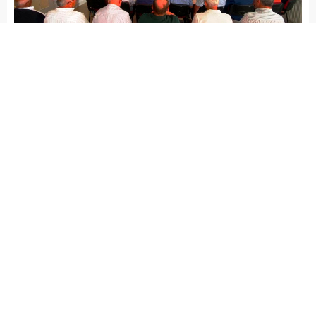
Arena Haber
GÜNCEL
Yayınlama: 11.06.2026
A
A
+
-
Muğla’da siyaset açısından dikkat
çekici bir buluşma gerçekleşti.
Cumhuriyet Halk Partisi’nin farklı