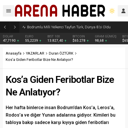
Bodrumlu Milli Yelkenci Tayfun Türk, Dünya 8.’si Oldu
DOLAR
EURO
BIST 100
BITCOIN
GRAM GÜMÜŞ
BIT
47,7190
55,2239
13.827,40
$65.278
98,68
$6
Anasayfa
YAZARLAR
Duran ÖZTÜRK
Kos’a Giden Feribotlar Bize Ne Anlatıyor?
Kos’a Giden Feribotlar Bize
Ne Anlatıyor?
Her hafta binlerce insan Bodrum’dan Kos’a, Leros’a,
Rodos’a ve diğer Yunan adalarına gidiyor. Kimileri bu
tabloya bakıp sadece karşı kıyıya giden feribotları