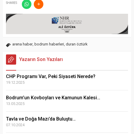
SHARES
arena haber
,
bodrum haberleri
,
duran öztürk
Yazarın Son Yazıları
CHP Programı Var, Peki Siyaseti Nerede?
19.12.2025
Bodrum’un Kovboyları ve Kamunun Kalesi…
13.05.2025
Tavla ve Doğa Mazı’da Buluştu…
07.10.2024