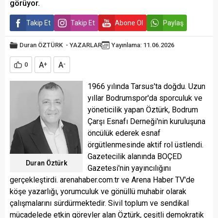
görüyor.
Takip Et
Takip Et
Abone Ol
Paylaş
Duran ÖZTÜRK
-
YAZARLAR
Yayınlama: 11.06.2026
A
A
0
+
-
1966 yılında Tarsus'ta doğdu. Uzun
yıllar Bodrumspor'da sporculuk ve
yöneticilik yapan Öztürk, Bodrum
Çarşı Esnafı Derneği'nin kuruluşuna
öncülük ederek esnaf
örgütlenmesinde aktif rol üstlendi.
Gazetecilik alanında BOÇED
Duran Öztürk
Gazetesi'nin yayıncılığını
gerçekleştirdi. arenahaber.com.tr ve Arena Haber TV'de
köşe yazarlığı, yorumculuk ve gönüllü muhabir olarak
çalışmalarını sürdürmektedir. Sivil toplum ve sendikal
mücadelede etkin görevler alan Öztürk, çeşitli demokratik