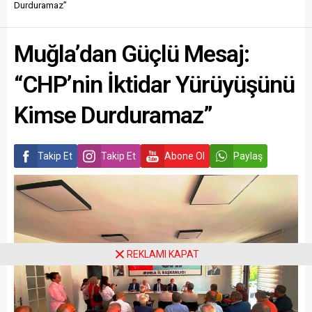
Durduramaz”
Muğla’dan Güçlü Mesaj:
“CHP’nin İktidar Yürüyüşünü
Kimse Durduramaz”
Takip Et
Takip Et
Abone Ol
Paylaş
REKLAMI KAPAT