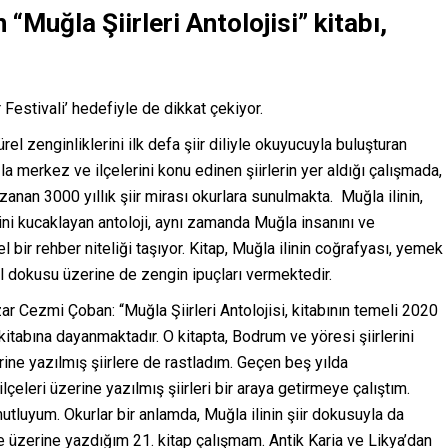
n “Muğla Şiirleri Antolojisi” kitabı,
 Festivali’ hedefiyle de dikkat çekiyor.
ürel zenginliklerini ilk defa şiir diliyle okuyucuyla buluşturan
ğla merkez ve ilçelerini konu edinen şiirlerin yer aldığı çalışmada,
an 3000 yıllık şiir mirası okurlara sunulmakta. Muğla ilinin,
ini kucaklayan antoloji, aynı zamanda Muğla insanını ve
l bir rehber niteliği taşıyor. Kitap, Muğla ilinin coğrafyası, yemek
rel dokusu üzerine de zengin ipuçları vermektedir.
azar Cezmi Çoban: “Muğla Şiirleri Antolojisi, kitabının temeli 2020
kitabına dayanmaktadır. O kitapta, Bodrum ve yöresi şiirlerini
erine yazılmış şiirlere de rastladım. Geçen beş yılda
çeleri üzerine yazılmış şiirleri bir araya getirmeye çalıştım.
tluyum. Okurlar bir anlamda, Muğla ilinin şiir dokusuyla da
ge üzerine yazdığım 21. kitap çalışmam. Antik Karia ve Likya’dan