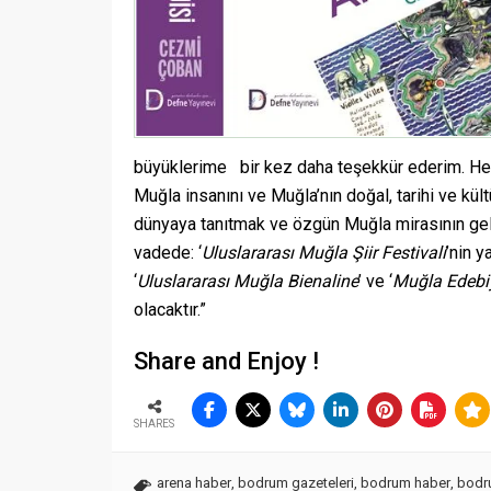
büyüklerime bir kez daha teşekkür ederim. Her M
Muğla insanını ve Muğla’nın doğal, tarihi ve kült
dünyaya tanıtmak ve özgün Muğla mirasının gele
vadede: ‘
Uluslararası Muğla Şiir Festivali
’nin ya
‘
Uluslararası Muğla Bienaline
’ ve ‘
Muğla Edebiy
olacaktır.”
Share and Enjoy !
SHARES
arena haber
,
bodrum gazeteleri
,
bodrum haber
,
bodru