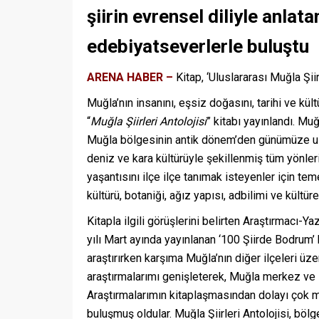
şiirin evrensel diliyle anlata
edebiyatseverlerle buluştu
ARENA HABER –
Kitap, ‘Uluslararası Muğla Şiir
Muğla’nın insanını, eşsiz doğasını, tarihi ve kült
“
Muğla Şiirleri Antolojisi
” kitabı yayınlandı. Mu
Muğla bölgesinin antik dönem’den günümüze uzan
deniz ve kara kültürüyle şekillenmiş tüm yönler
yaşantısını ilçe ilçe tanımak isteyenler için teme
kültürü, botaniği, ağız yapısı, adbilimi ve kültü
Kitapla ilgili görüşlerini belirten Araştırmacı-Y
yılı Mart ayında yayınlanan ‘100 Şiirde Bodrum’ 
araştırırken karşıma Muğla’nın diğer ilçeleri üz
araştırmalarımı genişleterek, Muğla merkez ve il
Araştırmalarımın kitaplaşmasından dolayı çok mu
buluşmuş oldular. Muğla Şiirleri Antolojisi, böl