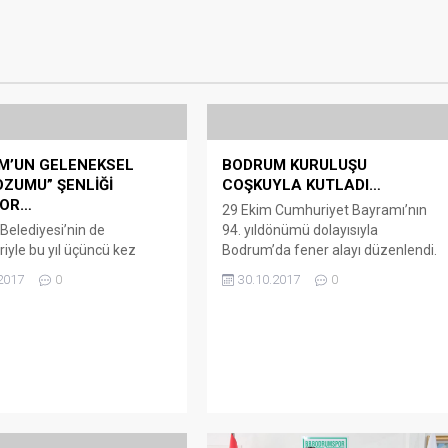
M’UN GELENEKSEL
BODRUM KURULUŞU
ZUMU” ŞENLİĞİ
COŞKUYLA KUTLADI…
YOR…
29 Ekim Cumhuriyet Bayramı’nın
elediyesi’nin de
94. yıldönümü dolayısıyla
riyle bu yıl üçüncü kez
Bodrum’da fener alayı düzenlendi.
şecek olan Karaova
Bodrum Milta Marina’dan başlayan
2017
0
30.10.2017
0
mu Şenliği kapsamında
fener alayına, Bodrum Kaymakamı
odrum Hakan Aykan Kültür
Bekir Yılmaz ve eşi Cihan Yılmaz,
 Merkezi’nde basın
Bodrum Belediye Başkanı Mehmet
sı düzenlendi. Bodrum
Kocadon ve eşi Hülya Kocadon,
e Başkanı Mehmet
Bodrum Belediye Başkan
un eşliğinde yapılan
Yardımcısı Taner Uslu, Bodrum
da 8-9-10 Eylül 2017
Belediyesi Meclis Üyeleri, sivil
inde Mumcular Mahallesi
toplum kuruluşu temsilcileriyle