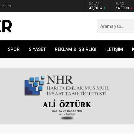
GRAM ALTIN
DOLAR
EURO
Denetim
6.505,41
47,7014
54,9990
SPOR
SİYASET
REKLAM & İŞBİRLİĞİ
İLETİŞİM