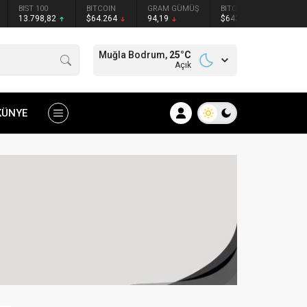
BIST 100
BITCOIN
GRAM GÜMÜŞ
BITCOIN
ETHER
13.798,82
$64.264
94,19
$64217
$1899
Muğla Bodrum,
25
°C
Açık
KÜNYE