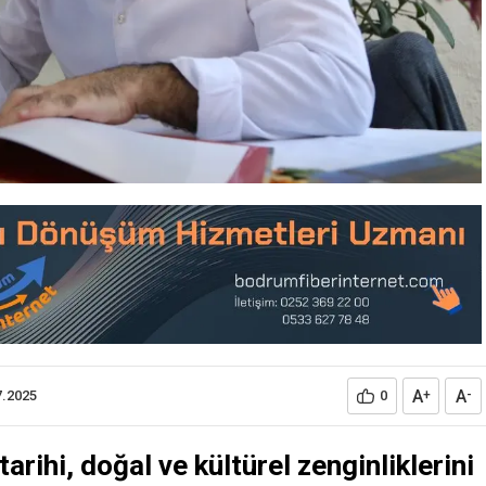
A
A
7.2025
0
+
-
arihi, doğal ve kültürel zenginliklerini