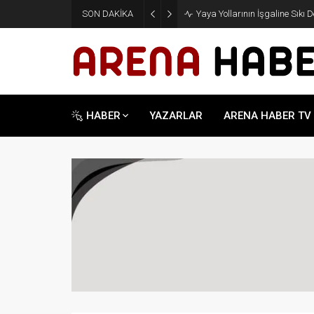
SON DAKİKA
Yaya Yollarının İşgaline Sıkı 
HABER
YAZARLAR
ARENA HABER TV