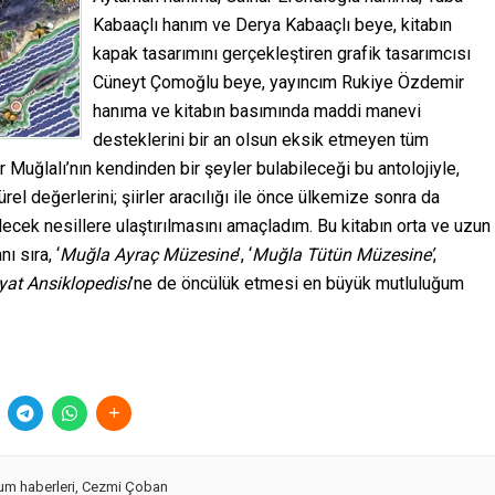
Kabaaçlı hanım ve Derya Kabaaçlı beye, kitabın
kapak tasarımını gerçekleştiren grafik tasarımcısı
Cüneyt Çomoğlu beye, yayıncım Rukiye Özdemir
hanıma ve kitabın basımında maddi manevi
desteklerini bir an olsun eksik etmeyen tüm
uğlalı’nın kendinden bir şeyler bulabileceği bu antolojiyle,
ürel değerlerini; şiirler aracılığı ile önce ülkemize sonra da
cek nesillere ulaştırılmasını amaçladım. Bu kitabın orta ve uzun
nı sıra, ‘
Muğla Ayraç Müzesine
’, ‘
Muğla Tütün Müzesine’
,
at Ansiklopedisi
’ne de öncülük etmesi en büyük mutluluğum
m haberleri
,
Cezmi Çoban