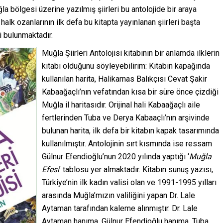
la bölgesi üzerine yazılmış şiirleri bu antolojide bir araya
halk ozanlarının ilk defa bu kitapta yayınlanan şiirleri başta
i bulunmaktadır.
Muğla Şiirleri Antolojisi kitabının bir anlamda ilklerin
kitabı olduğunu söyleyebilirim: Kitabın kapağında
kullanılan harita, Halikarnas Balıkçısı Cevat Şakir
Kabaağaçlı’nın vefatından kısa bir süre önce çizdiği
Muğla il haritasıdır. Orijinal hali Kabaağaçlı aile
fertlerinden Tuba ve Derya Kabaaçlı’nın arşivinde
bulunan harita, ilk defa bir kitabın kapak tasarımında
kullanılmıştır. Antolojinin sırt kısmında ise ressam
Gülnur Efendioğlu’nun 2020 yılında yaptığı ‘
Muğla
Efesi
’ tablosu yer almaktadır. Kitabın sunuş yazısı,
Türkiye’nin ilk kadın valisi olan ve 1991-1995 yılları
arasında Muğla’mızın valiliğini yapan Dr. Lale
Aytaman tarafından kaleme alınmıştır. Dr. Lale
Aytaman hanıma, Gülnur Efendioğlu hanıma, Tuba