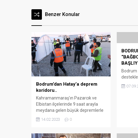
Benzer Konular
BODRU
“BAĞBO
BAŞLI
Bodrum B
destekle
gerçekle
Bodrum’dan Hatay’a deprem
07.09.
Bağbozu
koridoru..
Trafo B
Kahramanmaraş’ın Pazarcık ve
ve Sanat
Elbistan ilçelerinde 9 saat arayla
toplantı
meydana gelen büyük depremlerle
Belediy
sarsılan 10 il için başta Türkiye
14.02.2023
0
Kocadon’
olmak üzere tüm dünya seferber
toplantı
oldu. Arena Bodrum Haber –
tarihler
Binlerce kişinin hayatını kaybettiği,