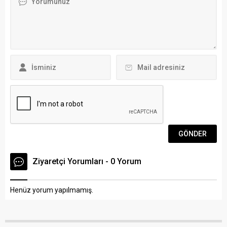
Dr....
yönetimi konusunda kalıcı
çözümler geliştirmeyi
amaçlayan “Kıyı Ege’de
Deprem Gerçeği ve Afet
Yönetimi Çalıştayı”
Büyükşehir Belediye
Başkanı...
Ziyaretçi Yorumları - 0 Yorum
Henüz yorum yapılmamış.