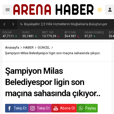
Büyükşehir 2,5 Yıllık Hizmetlerini Muğlalılarla Buluşturuyor
DOLAR
EURO
BIST 100
BITCOIN
GRAM GÜMÜŞ
BIT
47,7111
55,1881
13.779,39
$64.987
97,57
$6
Anasayfa
HABER
GÜNCEL
Şampiyon Milas Belediyespor ligin son maçına sahasında çıkıyor..
Şampiyon Milas
Belediyespor ligin son
maçına sahasında çıkıyor..
Takip Et
Takip Et
Abone Ol
Paylaş