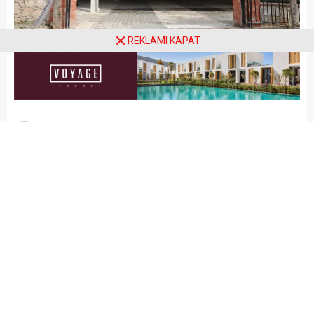
REKLAMI KAPAT
Arena Haber
GÜNCEL
Yayınlama: 17.03.2023
A
A
+
-
Bodrum Belediyesi tarafından
halkın ihtiyaçlarına yönelik
gerçekleştirilen projeler devam
ederken etkinlik alanları ve pazar