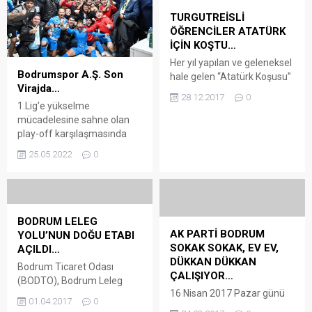
TURGUTREİSLİ
ÖĞRENCİLER ATATÜRK
İÇİN KOŞTU…
Her yıl yapılan ve geleneksel
Bodrumspor A.Ş. Son
hale gelen “Atatürk Koşusu”
Virajda…
Turgutreis’de yapıldı. Haber
28.12.2017
0
/ Foto: Ali Peltek
1.Lig’e yükselme
Turgutreis’te dün yapılan
mücadelesine sahne olan
“Atatürk Koşusu” 7
play-off karşılaşmasında
kategoride mücadeleye
Bodrumspor A.Ş.,
25.05.2022
0
sahne oldu. 470 öğrencinin
Bayburtspor kendi evinde 3-
katıldığı yarış halkın yoğun
0 mağlup etti. Arena
ilgisiyle karşılaştı. Bir
Bodrum Haber – Maç öncesi
kategorisi “özel öğrencilere”
ısınma antrenmanı yapan ev
ayrılan yarışları Bodrum İlçe
sahibi takımla konuk takımın
BODRUM LELEG
Milli Eğitim Müdürü Emin
oyuncuları arasında gergin
AK PARTİ BODRUM
YOLU’NUN DOĞU ETABI
Geçin, Bodrum İlçe Gençlik...
anlar yaşandı. Güvenlik
SOKAK SOKAK, EV EV,
AÇILDI…
görevlileri yaşanan gerginliği
DÜKKAN DÜKKAN
Bodrum Ticaret Odası
büyümeden ayırdı. Her iki
ÇALIŞIYOR…
(BODTO), Bodrum Leleg
takımın baskılı bir oyun
16 Nisan 2017 Pazar günü
Yolu doğu etabının açılışını 1
sergilediği görülürken, iki
01.04.2017
0
oylanacak olan
Nisan 2017 Cumartesi günü