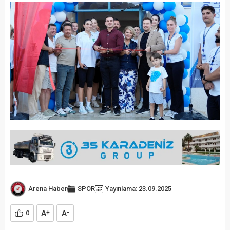
Arena Haber
SPOR
Yayınlama: 23.09.2025
A
A
0
+
-