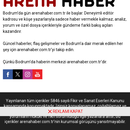
Bodrum’da gün arenahaber.com.tr ile başlar. Deneyimli editör
kadrosu ve köşe yazarlarıyla sadece haber vermekle kalmaz; analiz,
yorum ve özel dosya içerikleriyle gündeme farklı bakış açıları
kazandırır.
Güncel haberler, flaş gelişmeler ve Bodrum’a dair merak edilen her
şey için arenahaber.com.tr’yi takip edin.
Çünkü Bodrum’da haberin merkezi arenahaber.com.tr’dir.
Yayınlanan tüm içerikler 5846 sayılı Fikir ve Sanat Eserleri Kanunu
kapsamında korunmaktadır. İzinsiz kopyalanamaz, çoğaltılamaz ve
kaynak gösterilmeden kullanılamaz. Sitede yer alan köşe yazıları ve
REKLAMI KAPAT
yorumların hukuki ve fikri sorumluluğu ilgili yazarlara aittir; bu
içerikler arenahaber.com.tr’nin kurumsal görüşünü yansıtmayabilir.