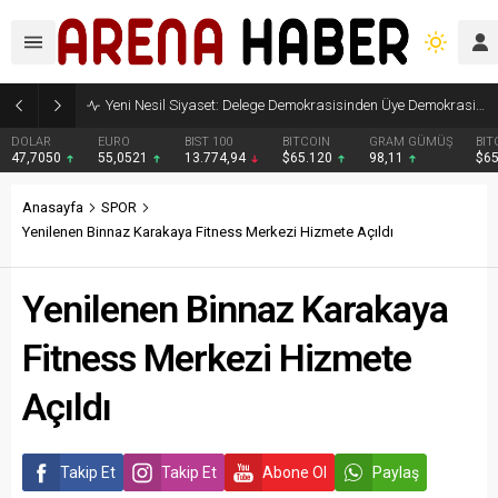
Yeni Nesil Siyaset: Delege Demokrasisinden Üye Demokrasisine
DOLAR
EURO
BIST 100
BITCOIN
GRAM GÜMÜŞ
BIT
47,7050
55,0521
13.774,94
$65.120
98,11
$6
Anasayfa
SPOR
Yenilenen Binnaz Karakaya Fitness Merkezi Hizmete Açıldı
Yenilenen Binnaz Karakaya
Fitness Merkezi Hizmete
Açıldı
Takip Et
Takip Et
Abone Ol
Paylaş