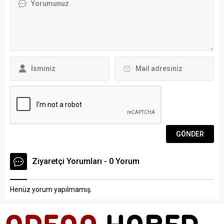
Emre (18 ) ve Onur Mete
stadında maç oynayamayan
Ergül (16) kardeşler, elde
Bodrumspor’un Muğla
edecekleri başarılarla ay-
Atatürk Stadında...
yıldızlı bayrağı yurt dışında
dalgalandırmak istiyor. Milli...
Ziyaretçi Yorumları - 0 Yorum
Henüz yorum yapılmamış.