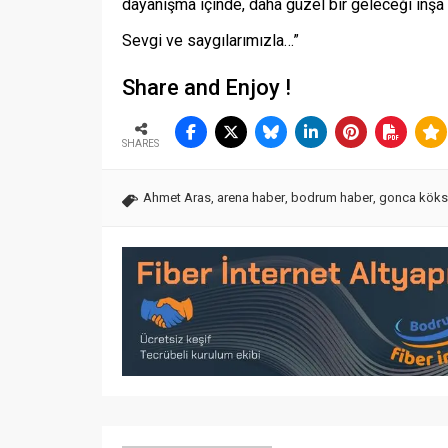
dayanışma içinde, daha güzel bir geleceği in
Sevgi ve saygılarımızla…”
Share and Enjoy !
SHARES
Ahmet Aras
,
arena haber
,
bodrum haber
,
gonca köks