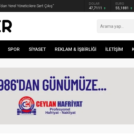
GRAM ALTIN
DOLAR
EURO
an Yerel Yöneticilere Sert Çıkış”
6.660,55
47,7111
55,1881
SPOR
SİYASET
REKLAM & İŞBİRLİĞİ
İLETİŞİM