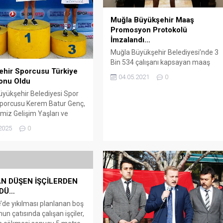
Muğla Büyükşehir Maaş
Promosyon Protokolü
İmzalandı…
Muğla Büyükşehir Belediyesi’nde 3
Bin 534 çalışanı kapsayan maaş
ehir Sporcusu Türkiye
promosyon protokolü imzalandı.
04.05.2021
0
onu Oldu
Arena Bodrum Haber – Maaş
hesabı karşılığında kişi başı 3 Bin
yükşehir Belediyesi Spor
430 TL tutarındaki promosyon
sporcusu Kerem Batur Genç,
ücreti banka işlemlerinin ve gerekli
miz Gelişim Yaşları ve
yasal prosedürlerin
n Türkiye Şampiyonası’nda
2025
0
tamamlanmasının ardından
 kategorisinde Türkiye
Haziran ayı sonuna kadar tek
nluğunu kazandı. ARENA
seferde çalışanların hesabına
 Muğla Büyükşehir
yatırılacak. Muğla Büyükşehir
si Spor Kulübü sporcusu
Belediyesi’nin MUBEP, MUTTAŞ,...
tur Genç, 20-21 Eylül 2025
N DÜŞEN İŞÇİLERDEN
inde Ankara’da düzenlenen
LDÜ…
Modern Pentatlon
yonu Geleceğimiz Gelişim
de yıkılması planlanan boş
e Pentatlon Türkiye...
un çatısında çalışan işçiler,