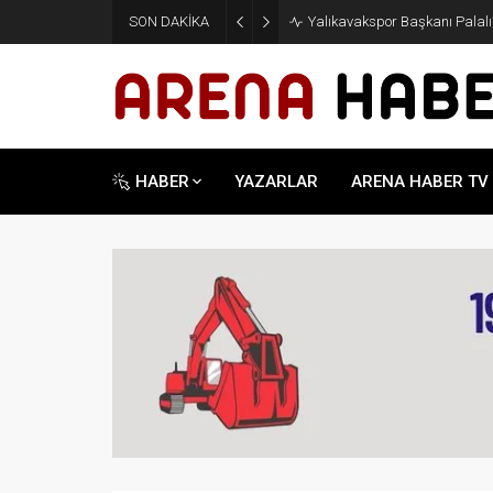
SON DAKİKA
Yalıkavakspor Başkanı Palalı’d
HABER
YAZARLAR
ARENA HABER TV