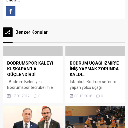
Benzer Konular
BODRUMSPOR KALEYİ
BODRUM UÇAĞI İZMİR’E
KUŞKAPAN’LA
İNİŞ YAPMAK ZORUNDA
GÜÇLENDİRDİ
KALDI…
Bodrum Belediyesi
İstanbul- Bodrum seferini
Bodrumspor tecrübeli file
yapan yolcu uçağı,
bekçisi Erhan Kuşkapan ile
havalimanının pist
17.01.2017
0
08.12.2018
0
sözleşme imzaladı. Son
ışıklandırmasındaki arıza
olarak Türk Metal Kırıkkale
nedeniyle İzmir’deki
forması giyen 1988
havalimanına iniş
doğumlu kaleci Erhan
gerçekleştirdi. Yetkililerden
Kuşkapan, profesyonel
alınan bilgiye göre,
futbol hayatında TFF 3.
İstanbul’dan saat 19.10’da