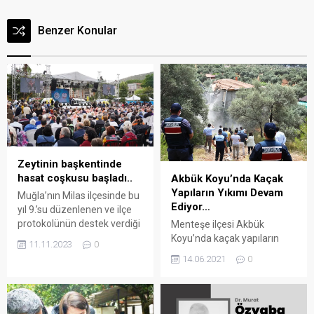
Benzer Konular
Zeytinin başkentinde
hasat coşkusu başladı..
Akbük Koyu’nda Kaçak
Yapıların Yıkımı Devam
Muğla’nın Milas ilçesinde bu
Ediyor…
yıl 9.’su düzenlenen ve ilçe
protokolünün destek verdiği
Menteşe ilçesi Akbük
Milas Zeytin Hasat Şenliği,
Koyu’nda kaçak yapıların
11.11.2023
0
düzenlenen kortej
yıkımı sürüyor. Arena
14.06.2021
0
yürüyüşüyle resmen başladı.
Bodrum Haber – Menteşe
Arena Bodrum Haber –
Belediyesi ekipleri, Akbük
Milas sokaklarında renkli
Mahallesi’nde ikinci etap
görüntüler oluşturan
yıkım çalışmaları