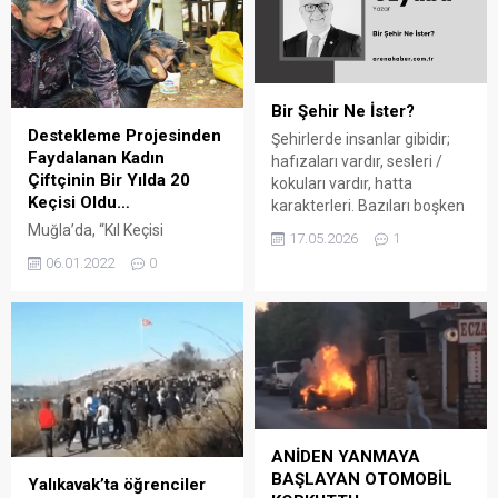
şenlikte, gerçekleştirilen
kapsamında idari yargı
protokol konuşmalarında
süreçleri tamamlanan
barışın simgesi zeytinin
yapıların yıkımına Çevre ve
önemi vurgulandı. Muğla’nın
Şehircilik Müdürlüğü
Milas ilçesinde Türkiye’nin ilk
gözetiminde başladı.
Bir Şehir Ne İster?
Avrupa Birliği coğrafi işaret
Bölgede yıkım kararı verilen
Destekleme Projesinden
Şehirlerde insanlar gibidir;
tescilli zeytinyağı...
19 yapıdan 7’si yürütmeyi
Faydalanan Kadın
hafızaları vardır, sesleri /
durdurma kararı aldı.
Çiftçinin Bir Yılda 20
kokuları vardır, hatta
Menteşe Belediyesi
Keçisi Oldu…
karakterleri. Bazıları boşken
ekiplerince 2 yapının...
bile ilk bakışta sizi içine
Muğla’da, “Kıl Keçisi
17.05.2026
1
çeker, bazılarıysa
Destekleme” projesine
06.01.2022
0
kalabalığına rağmen
başvurarak 3 keçi alan
yabancı hissettirir. Çünkü bir
Cansu Biçer, bir yılda kıl
yeri şehir yapan yalnızca
keçisi sayısını 20’ye
yolları, binaları ya da vitrinleri
çıkarmanın mutluluğunu
değildir. Onu asıl yaşatan;
yaşıyor. Arena Bodrum
ruhu, belleği ve insanıyla
Haber – Muğla Büyükşehir
kurduğu görünmez bağdır.
Belediyesi 2019’da üretime
İşte bugün tam da...
ve kadın üreticilere destek
olmak amacıyla “Kıl Keçisi
ANİDEN YANMAYA
Destekleme” projesini
BAŞLAYAN OTOMOBİL
Yalıkavak’ta öğrenciler
başlattı. Pilot bölge olarak