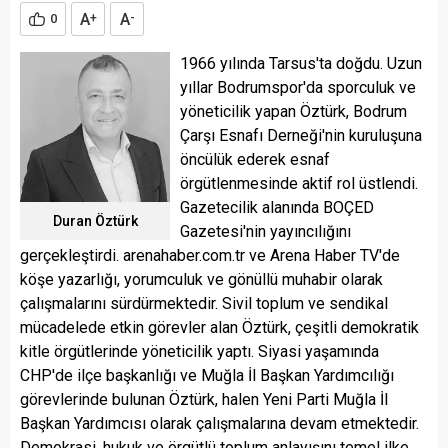
A
A
0
+
-
1966 yılında Tarsus'ta doğdu. Uzun
yıllar Bodrumspor'da sporculuk ve
yöneticilik yapan Öztürk, Bodrum
Çarşı Esnafı Derneği'nin kuruluşuna
öncülük ederek esnaf
örgütlenmesinde aktif rol üstlendi.
Gazetecilik alanında BOÇED
Duran Öztürk
Gazetesi'nin yayıncılığını
gerçekleştirdi. arenahaber.com.tr ve Arena Haber TV'de
köşe yazarlığı, yorumculuk ve gönüllü muhabir olarak
çalışmalarını sürdürmektedir. Sivil toplum ve sendikal
mücadelede etkin görevler alan Öztürk, çeşitli demokratik
kitle örgütlerinde yöneticilik yaptı. Siyasi yaşamında
CHP'de ilçe başkanlığı ve Muğla İl Başkan Yardımcılığı
görevlerinde bulunan Öztürk, halen Yeni Parti Muğla İl
Başkan Yardımcısı olarak çalışmalarına devam etmektedir.
Demokrasi, hukuk ve örgütlü toplum anlayışını temel ilke