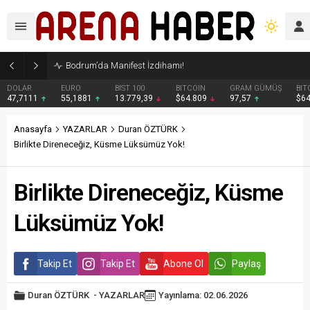
Bodrum’da Manifest İzdihamı!
DOLAR
EURO
BIST 100
BITCOIN
GRAM GÜMÜŞ
BIT
47,7111
55,1881
13.779,39
$64.809
97,57
$6
Anasayfa
YAZARLAR
Duran ÖZTÜRK
Birlikte Direneceğiz, Küsme Lüksümüz Yok!
Birlikte Direneceğiz, Küsme
Lüksümüz Yok!
Takip Et
Takip Et
Abone Ol
Paylaş
Duran ÖZTÜRK
-
YAZARLAR
Yayınlama: 02.06.2026