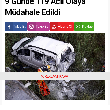
9 Günde 119 Acil Olaya
Müdahale Edildi
Takip Et
Takip Et
Abone Ol
Paylaş
REKLAMI KAPAT