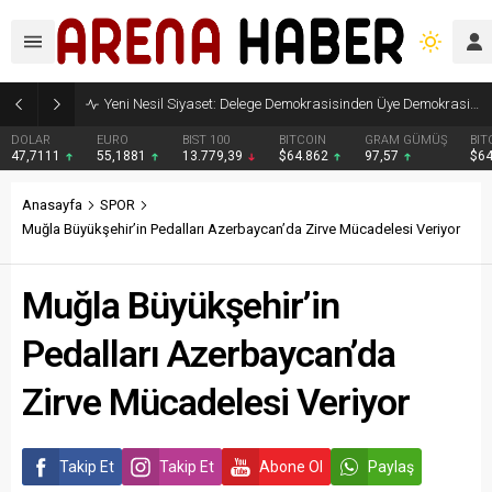
Yeni Nesil Siyaset: Delege Demokrasisinden Üye Demokrasisine
DOLAR
EURO
BIST 100
BITCOIN
GRAM GÜMÜŞ
BIT
47,7111
55,1881
13.779,39
$64.862
97,57
$6
Anasayfa
SPOR
Muğla Büyükşehir’in Pedalları Azerbaycan’da Zirve Mücadelesi Veriyor
Muğla Büyükşehir’in
Pedalları Azerbaycan’da
Zirve Mücadelesi Veriyor
Takip Et
Takip Et
Abone Ol
Paylaş