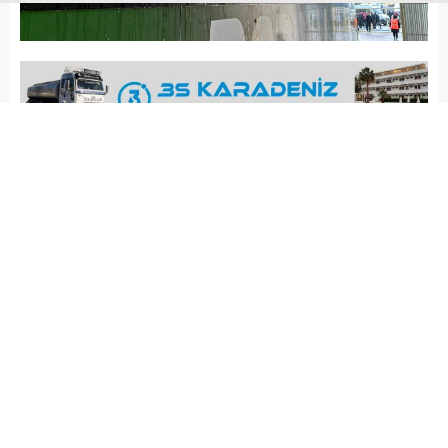
Arena Haber
GÜNCEL
Yayınlama: 16.05.2026
A
A
+
-
Bir grup Çorum FK fanatiği
tarafından yapılan saldırıda
otobüsün camları kırılırken,
yaralanan olmadı.
ARENA HABER –
Sipay Bodrum FK’nın Çorum FK ile