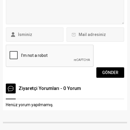
Teşkilatı’nda yönetim
çalışmalarına devam eden
kurulundaki 9’u asil,15 üye,
Muğlaspor, Muğla’nın
Gençlik...
tanınan büyük firmalarından
Kılıç Holding’in ismini 2017-
2018 sezonunda da takımın
formasında göğüs...
Ziyaretçi Yorumları - 0 Yorum
Henüz yorum yapılmamış.