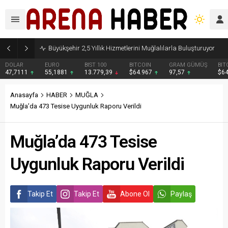
Büyükşehir 2,5 Yıllık Hizmetlerini Muğlalılarla Buluşturuyor
DOLAR
EURO
BIST 100
BITCOIN
GRAM GÜMÜŞ
BIT
47,7111
55,1881
13.779,39
$64.967
97,57
$6
Anasayfa
HABER
MUĞLA
Muğla’da 473 Tesise Uygunluk Raporu Verildi
Muğla’da 473 Tesise
Uygunluk Raporu Verildi
Takip Et
Takip Et
Abone Ol
Paylaş