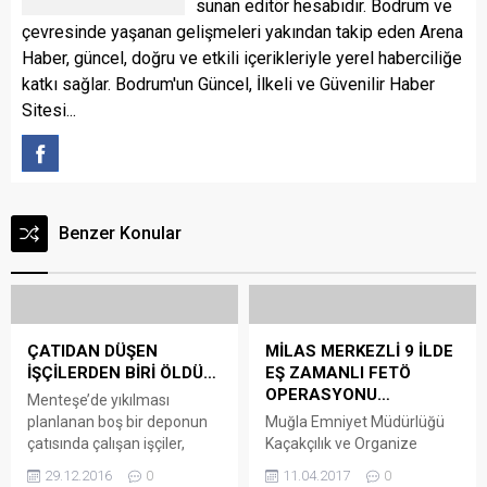
sunan editör hesabıdır. Bodrum ve
çevresinde yaşanan gelişmeleri yakından takip eden Arena
Haber, güncel, doğru ve etkili içerikleriyle yerel haberciliğe
katkı sağlar. Bodrum'un Güncel, İlkeli ve Güvenilir Haber
Sitesi...
Benzer Konular
ÇATIDAN DÜŞEN
MİLAS MERKEZLİ 9 İLDE
İŞÇİLERDEN BİRİ ÖLDÜ…
EŞ ZAMANLI FETÖ
OPERASYONU…
Menteşe’de yıkılması
planlanan boş bir deponun
Muğla Emniyet Müdürlüğü
çatısında çalışan işçiler,
Kaçakçılık ve Organize
eternetin çökmesi sonucu 5
Suçlarla Mücadele Şube
29.12.2016
0
11.04.2017
0