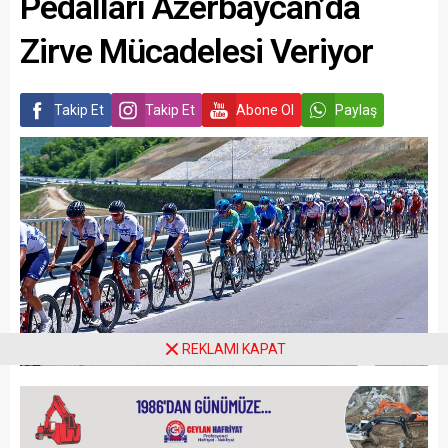
Pedalları Azerbaycan’da
Zirve Mücadelesi Veriyor
Takip Et
Takip Et
Abone Ol
Paylaş
REKLAMI KAPAT