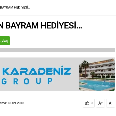
 BAYRAM HEDİYESİ…
N BAYRAM HEDİYESİ…
aylaş
A
A
lama: 13.09.2016
0
+
-