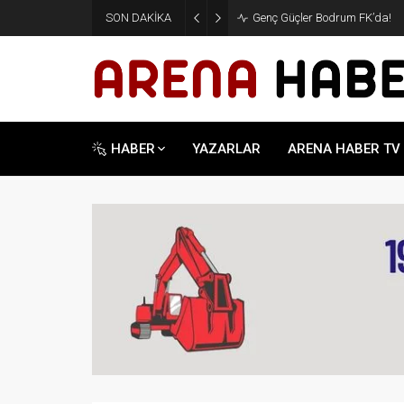
SON DAKİKA
Genç Güçler Bodrum FK’da!
HABER
YAZARLAR
ARENA HABER TV