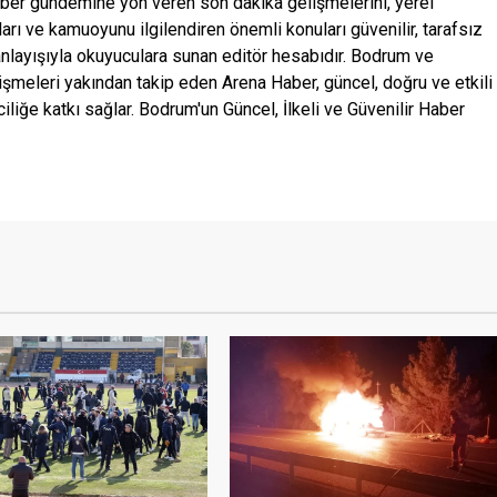
ber gündemine yön veren son dakika gelişmelerini, yerel
ları ve kamuoyunu ilgilendiren önemli konuları güvenilir, tarafsız
anlayışıyla okuyuculara sunan editör hesabıdır. Bodrum ve
şmeleri yakından takip eden Arena Haber, güncel, doğru ve etkili
ciliğe katkı sağlar. Bodrum'un Güncel, İlkeli ve Güvenilir Haber