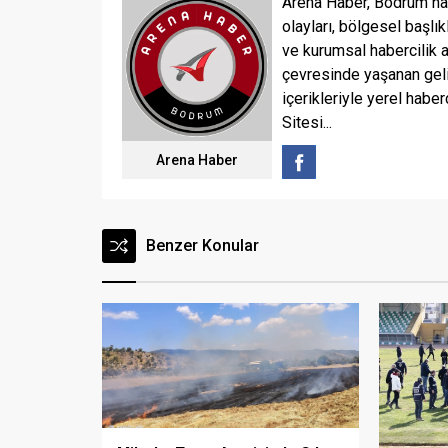
Arena Haber, Bodrum ha
olayları, bölgesel başlık
ve kurumsal habercilik 
çevresinde yaşanan geli
içerikleriyle yerel haber
Sitesi...
Arena Haber
Benzer Konular