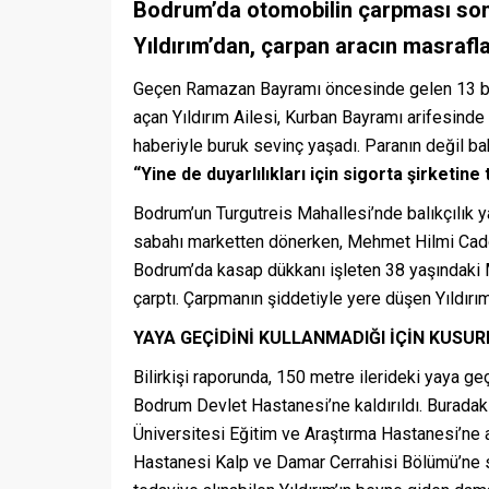
Bodrum’da otomobilin çarpması sonu
Yıldırım’dan, çarpan aracın masraflar
Geçen Ramazan Bayramı öncesinde gelen 13 bin 5
açan Yıldırım Ailesi, Kurban Bayramı arifesinde
haberiyle buruk sevinç yaşadı. Paranın değil ba
“Yine de duyarlılıkları için sigorta şirketin
Bodrum’un Turgutreis Mahallesi’nde balıkçılık 
sabahı marketten dönerken, Mehmet Hilmi Cadde
Bodrum’da kasap dükkanı işleten 38 yaşındaki 
çarptı. Çarpmanın şiddetiyle yere düşen Yıldırım,
YAYA GEÇİDİNİ KULLANMADIĞI İÇİN KUSU
Bilirkişi raporunda, 150 metre ilerideki yaya ge
Bodrum Devlet Hastanesi’ne kaldırıldı. Buradak
Üniversitesi Eğitim ve Araştırma Hastanesi’ne
Hastanesi Kalp ve Damar Cerrahisi Bölümü’ne 