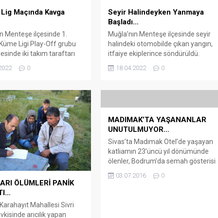
 Lig Maçında Kavga
Seyir Halindeyken Yanmaya
Başladı…
n Menteşe ilçesinde 1.
Muğla’nın Menteşe ilçesinde seyir
üme Ligi Play-Off grubu
halindeki otomobilde çıkan yangın,
sinde iki takım taraftarı
itfaiye ekiplerince söndürüldü.
 arbede yaşandı. Arena
Arena Bodrum Haber – Yusuf
2022
0
18.04.2022
0
haber – Muğla Atatürk
Mesut Gökcan idaresindeki 48 AIF
a Düğerek Güneşspor ile
565 plakalı otomobil, Muğla-Ula
elediyespor arasında
kara yolunun Devrant rampasında
karşılaşmayı, Ortaca
seyir halindeyken alev aldı. Yoldan
spor’un 1-0 kazanmasının
geçenlerin durumu bildirmesi
MADIMAK’TA YAŞANANLAR
 çıkan kavgaya polis
üzerine, bölgeye sevk edilen itfaiye
UNUTULMUYOR…
 etti. Kazanan takım
ekipleri yangını söndürdü. Yangında,
ları sahada sevindiği sırada
otomobil kullanılamaz hale geldi....
Sivas’ta Madımak Otel’de yaşayan
Düğerek...
katliamın 23’üncü yıl dönümünde
ölenler, Bodrum’da semah gösterisi
ve basın açıklamasıyla anıldı
03.07.2016
0
Bodrum Alevi Bektaşi Kültür
ARI ÖLÜMLERİ PANİK
Derneği tarafından Sivas’ta 2
TI…
Temmuz 1993 tarihinde, Pir Sultan
 Karahayıt Mahallesi Sivri
Abdal Kültür Etkinlikleri kapsamında
kisinde arıcılık yapan