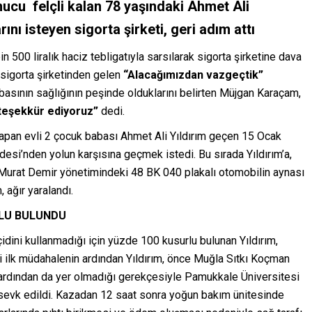
cu felçli kalan 78 yaşındaki Ahmet Ali
ını isteyen sigorta şirketi, geri adım attı
00 liralık haciz tebligatıyla sarsılarak sigorta şirketine dava
 sigorta şirketinden gelen
“Alacağımızdan vazgeçtik”
basının sağlığının peşinde olduklarını belirten Müjgan Karaçam,
e teşekkür ediyoruz”
dedi.
yapan evli 2 çocuk babası Ahmet Ali Yıldırım geçen 15 Ocak
si’nden yolun karşısına geçmek istedi. Bu sırada Yıldırım’a,
Murat Demir yönetimindeki 48 BK 040 plakalı otomobilin aynası
 ağır yaralandı.
RLU BULUNDU
çidini kullanmadığı için yüzde 100 kusurlu bulunan Yıldırım,
i ilk müdahalenin ardından Yıldırım, önce Muğla Sıtkı Koçman
 ardından da yer olmadığı gerekçesiyle Pamukkale Üniversitesi
sevk edildi. Kazadan 12 saat sonra yoğun bakım ünitesinde