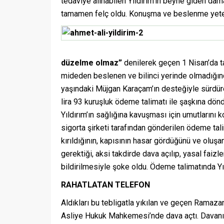
tedaviye alınabilen Yıldırım’ın beyne giden dam
tamamen felç oldu. Konuşma ve beslenme yeteneğ
düzelme olmaz”
denilerek geçen 1 Nisan’da ta
mideden beslenen ve bilinci yerinde olmadığın
yaşındaki Müjgan Karaçam’ın desteğiyle sürdür
lira 93 kuruşluk ödeme talimatı ile şaşkına dönd
Yıldırım’ın sağlığına kavuşması için umutlarını 
sigorta şirketi tarafından gönderilen ödeme tal
kırıldığının, kapısının hasar gördüğünü ve oluşa
gerektiği, aksi takdirde dava açılıp, yasal faizle
bildirilmesiyle şoke oldu. Ödeme talimatında Yı
RAHATLATAN TELEFON
Aldıkları bu tebligatla yıkılan ve geçen Ramazan
Asliye Hukuk Mahkemesi’nde dava açtı. Davanı