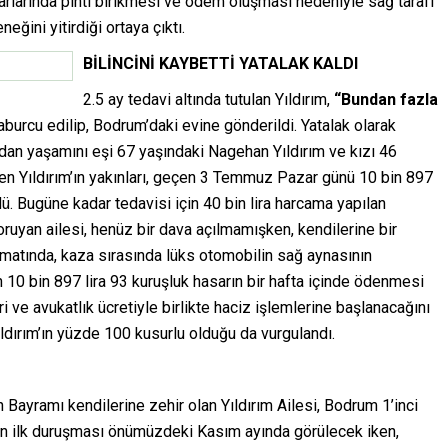
arlarında pıhtı birikmesi ve ödem oluşması nedeniyle sağ tarafı
ini yitirdiği ortaya çıktı.
BİLİNCİNİ KAYBETTİ YATALAK KALDI
2.5 ay tedavi altında tutulan Yıldırım,
“Bundan fazla
burcu edilip, Bodrum’daki evine gönderildi. Yatalak olarak
dan yaşamını eşi 67 yaşındaki Nagehan Yıldırım ve kızı 46
en Yıldırım’ın yakınları, geçen 3 Temmuz Pazar günü 10 bin 897
ü. Bugüne kadar tedavisi için 40 bin lira harcama yapılan
koruyan ailesi, henüz bir dava açılmamışken, kendilerine bir
imatında, kaza sırasında lüks otomobilin sağ aynasının
n 10 bin 897 lira 93 kuruşluk hasarın bir hafta içinde ödenmesi
ri ve avukatlık ücretiyle birlikte haciz işlemlerine başlanacağını
ldırım’ın yüzde 100 kusurlu olduğu da vurgulandı.
 Bayramı kendilerine zehir olan Yıldırım Ailesi, Bodrum 1’inci
n ilk duruşması önümüzdeki Kasım ayında görülecek iken,