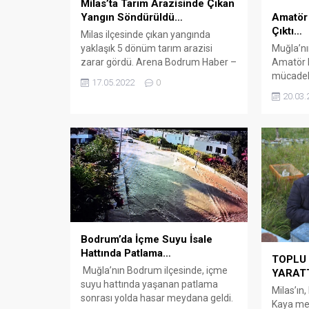
Milas’ta Tarım Arazisinde Çıkan
Yangın Söndürüldü…
Amatör
Çıktı…
Milas ilçesinde çıkan yangında
yaklaşık 5 dönüm tarım arazisi
Muğla’nı
zarar gördü. Arena Bodrum Haber –
Amatör K
Ekindere Mahallesi’nde tarım
mücadele
17.05.2022
0
arazisinde henüz belirlenemeyen
arasında
20.03.
nedenle yangın çıktı. Çevredekilerin
Bodrum 
ihbarı üzerine Milas İtfaiye Grup
Stadı’nd
Amirliği ekipleri bölgeye gelerek
Ortaca B
yangına müdahale etti. Ekiplerin
oynanan 
çalışmasıyla söndürülen yangında
Belediye
yaklaşık 5 dönüm tarım arazisi
ardından
zarar gördü. Yangının bölgede...
müdahale
futbolcu
bir grup 
Bodrum’da İçme Suyu İsale
Hattında Patlama…
TOPLU 
Muğla’nın Bodrum ilçesinde, içme
YARAT
suyu hattında yaşanan patlama
Milas’ın,
sonrası yolda hasar meydana geldi.
Kaya mev