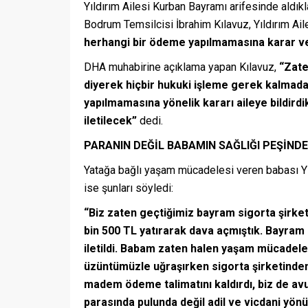
Yıldırım Ailesi Kurban Bayramı arifesinde aldıkl
Bodrum Temsilcisi İbrahim Kılavuz, Yıldırım Aile
herhangi bir ödeme yapılmamasına karar ve
DHA muhabirine açıklama yapan Kılavuz,
“Zate
diyerek hiçbir hukuki işleme gerek kalmad
yapılmamasına yönelik kararı aileye bildird
iletilecek”
dedi.
PARANIN DEĞİL BABAMIN SAĞLIĞI PEŞİNDE
Yatağa bağlı yaşam mücadelesi veren babası Yıl
ise şunları söyledi:
“Biz zaten geçtiğimiz bayram sigorta şirket
bin 500 TL yatırarak dava açmıştık. Bayram
iletildi. Babam zaten halen yaşam mücadeles
üzüntümüzle uğraşırken sigorta şirketinden 
madem ödeme talimatını kaldırdı, biz de av
parasında pulunda değil adil ve vicdani yönü