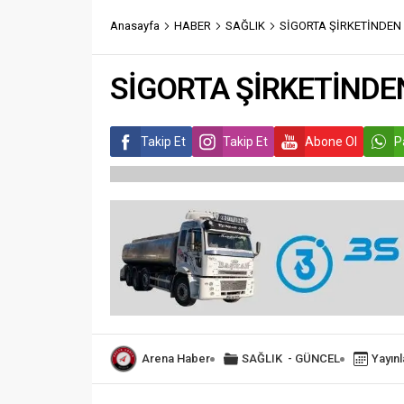
Anasayfa
HABER
SAĞLIK
SİGORTA ŞİRKETİNDEN
SİGORTA ŞİRKETİNDE
Takip Et
Takip Et
Abone Ol
P
Arena Haber
SAĞLIK
-
GÜNCEL
Yayın