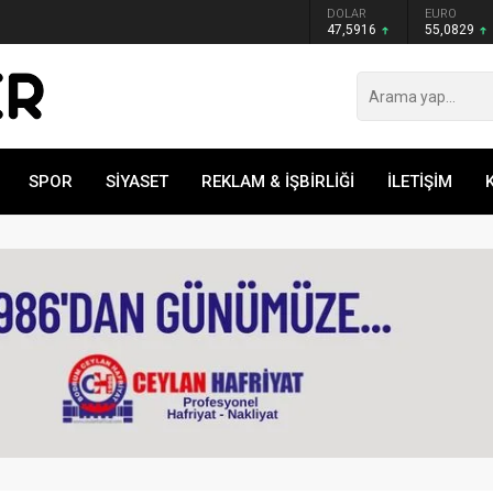
GRAM ALTIN
DOLAR
EURO
6.521,34
47,5916
55,0829
SPOR
SİYASET
REKLAM & İŞBİRLİĞİ
İLETİŞİM