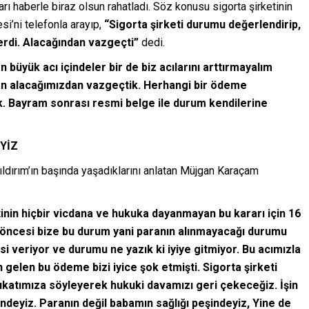
arı haberle biraz olsun rahatladı. Söz konusu sigorta şirketinin
si’ni telefonla arayıp,
“Sigorta şirketi durumu değerlendirip,
rdi. Alacağından vazgeçti”
dedi.
n büyük acı içindeler bir de biz acılarını arttırmayalım
an alacağımızdan vazgeçtik. Herhangi bir ödeme
ik. Bayram sonrası resmi belge ile durum kendilerine
YİZ
dırım’ın başında yaşadıklarını anlatan Müjgan Karaçam
inin hiçbir vicdana ve hukuka dayanmayan bu kararı için 16
 öncesi bize bu durum yani paranın alınmayacağı durumu
i veriyor ve durumu ne yazık ki iyiye gitmiyor. Bu acımızla
gelen bu ödeme bizi iyice şok etmişti. Sigorta şirketi
ukatımıza söyleyerek hukuki davamızı geri çekeceğiz. İşin
ndeyiz. Paranın değil babamın sağlığı peşindeyiz, Yine de