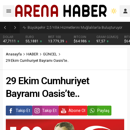
Büyükşehir 2,5 Yıllık Hizmetlerini Muğlalılarla Buluşturuyor
DOLAR
EURO
BIST 100
BITCOIN
GRAM GÜMÜŞ
BIT
47,7111
55,1881
13.779,39
$64.986
97,57
$6
Anasayfa
HABER
GÜNCEL
29 Ekim Cumhuriyet Bayramı Oasis’te..
29 Ekim Cumhuriyet
Bayramı Oasis’te..
Takip Et
Takip Et
Abone Ol
Paylaş