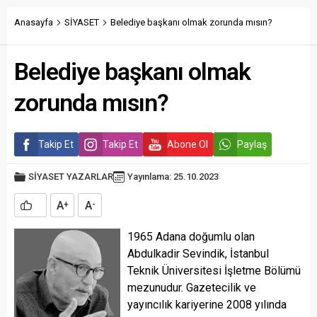
Anasayfa
SİYASET
Belediye başkanı olmak zorunda mısın?
Belediye başkanı olmak
zorunda mısın?
Takip Et
Takip Et
Abone Ol
Paylaş
SİYASET
YAZARLAR
Yayınlama: 25.10.2023
A
A
+
-
1965 Adana doğumlu olan
Abdulkadir Sevindik, İstanbul
Teknik Üniversitesi İşletme Bölümü
mezunudur. Gazetecilik ve
yayıncılık kariyerine 2008 yılında