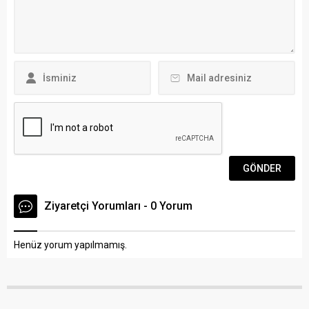
hizmet veren mesai
Bağımsız Başkan Adaylığını
arkadaşlarımızla 11
açıklıyor” ifadelerine yer
Temmuz nedeniyle mesai
verilmişti… Behçet Saatcı’nın
sonrası bir araya gelerek...
basın toplantısıyla ilgili
detaylar birazdan ….
Ziyaretçi Yorumları - 0 Yorum
Henüz yorum yapılmamış.