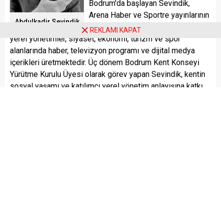
Bodrum'da başlayan Sevindik,
Arena Haber ve Sportre yayınlarının
Abdulkadir Sevindik
kurucusu ve imtiyaz sahibi olarak,
REKLAMI KAPAT
yerel yönetimler, siyaset, ekonomi, turizm ve spor
alanlarında haber, televizyon programı ve dijital medya
içerikleri üretmektedir. Üç dönem Bodrum Kent Konseyi
Yürütme Kurulu Üyesi olarak görev yapan Sevindik, kentin
sosyal yaşamı ve katılımcı yerel yönetim anlayışına katkı
sağlayan çalışmalarda yer almıştır. Voleybol branşında
oyunculuk ve antrenörlük geçmişine de sahip olan
Sevindik, sporun gelişimine yönelik çalışmalara, medya
üzerinden katkı vermeye devam etmektedir. Halen Bodrum
Gazete Yayıncıları Cemiyeti Başkanı olarak görev yapan
yerel basının güçlenmesi ve yayıncılar arasındaki
dayanışmanın artırılması üzerine çalışmalarını sürdüren
Sevindik, evli ve 2 çocuk babasıdır.