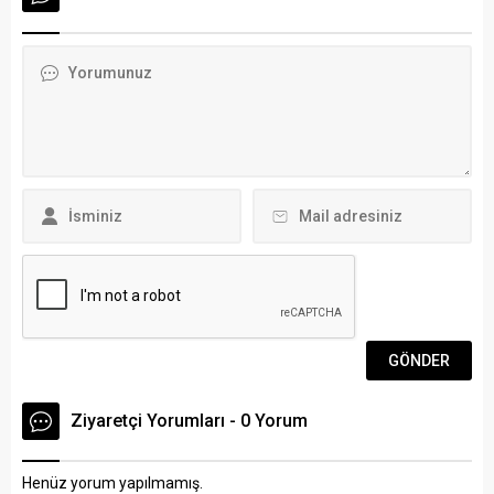
2025 bütçesini görüşmek
uyuşturucu satışı yaptıkları
üzere Büyükşehir Belediye
belirlenen şüphelilerin
Başkanı Ahmet Aras
Kötekli Mahallesi’ndeki evine
başkanlığında toplandı.
operasyon düzenledi. Evde
Başkan Aras, “Muğla
yapılan aramada bir miktar
potansiyeli olan bir kent
uyuşturucu, ruhsatsız
olarak daha fazlasını hak
tabanca ve tüfek ile kesici
ediyor.” dedi. Başkan Aras:...
aletler ele geçirildi, iki
şüpheli gözaltına...
Ziyaretçi Yorumları - 0 Yorum
Henüz yorum yapılmamış.