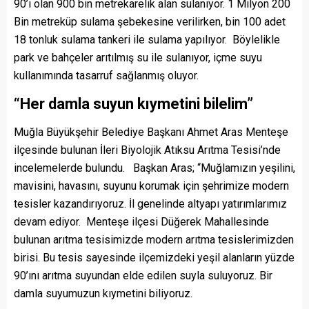
90’ı olan 900 bin metrekarelik alan sulanıyor. 1 Milyon 200
Bin metreküp sulama şebekesine verilirken, bin 100 adet
18 tonluk sulama tankeri ile sulama yapılıyor. Böylelikle
park ve bahçeler arıtılmış su ile sulanıyor, içme suyu
kullanımında tasarruf sağlanmış oluyor.
“Her damla suyun kıymetini bilelim”
Muğla Büyükşehir Belediye Başkanı Ahmet Aras Menteşe
ilçesinde bulunan İleri Biyolojik Atıksu Arıtma Tesisi’nde
incelemelerde bulundu. Başkan Aras; “Muğlamızın yeşilini,
mavisini, havasını, suyunu korumak için şehrimize modern
tesisler kazandırıyoruz. İl genelinde altyapı yatırımlarımız
devam ediyor. Menteşe ilçesi Düğerek Mahallesinde
bulunan arıtma tesisimizde modern arıtma tesislerimizden
birisi. Bu tesis sayesinde ilçemizdeki yeşil alanların yüzde
90’ını arıtma suyundan elde edilen suyla suluyoruz. Bir
damla suyumuzun kıymetini biliyoruz.