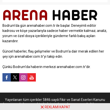
Bodrum’da gün arenahaber.com.tr ile başlar. Deneyimli editör
kadrosu ve köşe yazarlarıyla sadece haber vermekle kalmaz; analiz,
yorum ve özel dosya içerikleriyle gündeme farklı bakış açıları
kazandırır.
Güncel haberler, flaş gelişmeler ve Bodrum’a dair merak edilen her
şey için arenahaber.com.tr’yi takip edin.
Çünkü Bodrum’da haberin merkezi arenahaber.com.tr’dir.
Yayınlanan tüm içerikler 5846 sayılı Fikir ve Sanat Eserleri Kanunu
kapsamında korunmaktadır. İzinsiz kopyalanamaz, çoğaltılamaz ve
REKLAMI KAPAT
kaynak gösterilmeden kullanılamaz. Sitede yer alan köşe yazıları ve