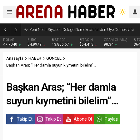
Yeni Nesil Siyaset: Delege Demokrasisinden Üye Demokrasisine
DOLAR
EURO
BIST 100
BITCOIN
GRAM GÜMÜŞ
BIT
47,7040
54,9979
13.866,67
$64.413
98,34
$6
Anasayfa
HABER
GÜNCEL
Başkan Aras; “Her damla suyun kıymetini bilelim”…
Başkan Aras; “Her damla
suyun kıymetini bilelim”…
Takip Et
Takip Et
Abone Ol
Paylaş