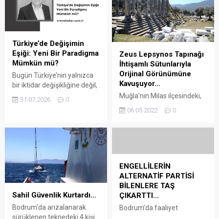
Türkiye’de Değişimin
Eşiği: Yeni Bir Paradigma
Zeus Lepsynos Tapınağı
Mümkün mü?
İhtişamlı Sütunlarıyla
Orijinal Görünümüne
Bugün Türkiye’nin yalnızca
Kavuşuyor…
bir iktidar değişikliğine değil,
köklü bir paradigma
Muğla’nın Milas ilçesindeki,
31.07.2026
0
değişimine ihtiyacı olduğunu
Karia Uygarlığı’nın en önemli
06.05.2022
0
düşünüyorum. Çünkü
antik kentlerinden biri olan
paradigma değişimi;
Euromos Antik Kenti’ndeki
kişilerden çok yönetim
Zeus Lepsynos Tapınağı
anlayışının, siyaset
ayağa kaldırılan sütunlarıyla
kültürünün ve devlet-toplum
eski ihtişamına
ilişkisinin dönüşmesini ifade
kavuşturuluyor. Arena
ENGELLİLERİN
eder. Yani mesele sadece
Bodrum Haber-Euromos
ALTERNATİF PARTİSİ
kimin yönettiği değil, nasıl
Antik Kenti Kazı Başkanı
BİLENLERE TAŞ
yönettiğidir. Bu çerçevede,
Doç. Dr. Abuzer Kızıl, AA
Sahil Güvenlik Kurtardı…
ÇIKARTTI…
Özgür Özel’in temsil ettiği
muhabirine, antik dönemde
Bodrum’da arızalanarak
Bodrum’da faaliyet
siyasi hareketin yalnızca
inşa edilen tapınakla ilgili
sürüklenen teknedeki 4 kişi
gösteren Bodrum Sağlık