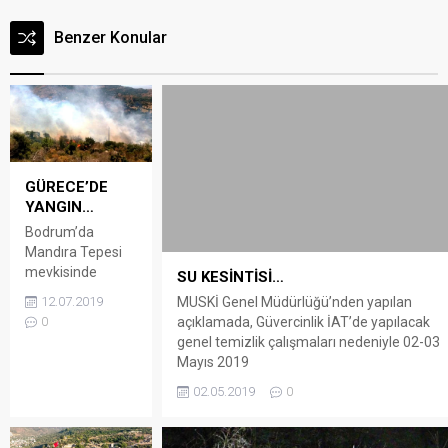
Benzer Konular
GÜRECE’DE
YANGIN…
Bodrum’da
Mandıra Tepesi
mevkisinde
SU KESİNTİSİ…
henüz bilinmeyen
MUSKİ Genel Müdürlüğü’nden yapılan
12.07.2019
bir nedenden
açıklamada, Güvercinlik İAT’de yapılacak
0
dolayı yangın
genel temizlik çalışmaları nedeniyle 02-03
başladı.
Mayıs 2019
Rüzgarında
tarihlerinde Bodrum Yarımadası genelinde
02.05.2019
0
etkisiyle hızla
kısmi su kesintileri yaşanacaktır.
büyüyen ve
yerleşim yerlerine