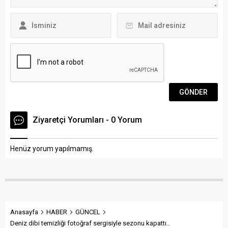
ile ailesinin
yaşadığı
Muğla’nın Fethiye
ilçesinin
Karaçulha
Mahallesi, Zincirli
Kavak
mevkiindeki
evlerinin önüne
getirildi. Şehidi,
Türk bayrağı
asılan evlerinin
Ziyaretçi Yorumları - 0 Yorum
önünde yakınları...
Henüz yorum yapılmamış.
Anasayfa
HABER
GÜNCEL
Deniz dibi temizliği fotoğraf sergisiyle sezonu kapattı..