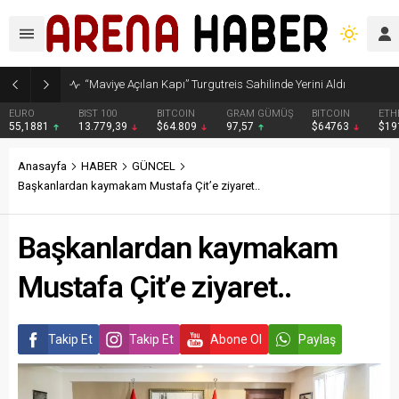
“Maviye Açılan Kapı” Turgutreis Sahilinde Yerini Aldı
EURO
BIST 100
BITCOIN
GRAM GÜMÜŞ
BITCOIN
ETH
55,1881
13.779,39
$64.809
97,57
$64763
$19
Anasayfa
HABER
GÜNCEL
Başkanlardan kaymakam Mustafa Çit’e ziyaret..
Başkanlardan kaymakam
Mustafa Çit’e ziyaret..
Takip Et
Takip Et
Abone Ol
Paylaş