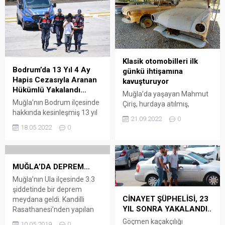
Klasik otomobilleri ilk
Bodrum’da 13 Yıl 4 Ay
günkü ihtişamına
Hapis Cezasıyla Aranan
kavuşturuyor
Hükümlü Yakalandı…
Muğla’da yaşayan Mahmut
Muğla’nın Bodrum ilçesinde
Çiriş, hurdaya atılmış,
hakkında kesinleşmiş 13 yıl
çürümeye terkedilmiş ve
21.09.2022
0
4 ay hapis cezası bulunan
birçok parçası kaybolmuş
18.05.2022
0
firari hükümlü yakalandı.
klasik otomobilleri el emeği
Arena Bodrum Haber – İl
ile yenileyerek eski
Jandarma Komutanlığı
ihtişamına kavuşturuyor.
Jandarma Suç Araştırma
Arena Bodrum Haber –
MUĞLA’DA DEPREM…
Timi (JASAT), “Cebir, tehdit
Ortaca ilçesindeki iş yeri
Muğla’nın Ula ilçesinde 3.3
ve hile kullanarak kişiyi
bulunan Çiriş, klasik
şiddetinde bir deprem
hürriyetinden yoksun kılma”
otomobil tutkusu dolayısıyla
CİNAYET ŞÜPHELİSİ, 23
meydana geldi. Kandilli
suçundan kesinleşmiş hapis
bu araçların tamir ve
YIL SONRA YAKALANDI..
Rasathanesi’nden yapılan
cezasıyla aranan B.U’nun
bakımının yapıldığı atölye
son dakika açıklamasına
Göçmen kaçakçılığı
ilçede bulunduğunu tespit
10.05.2019
0
kurdu. Önceleri tutkunu