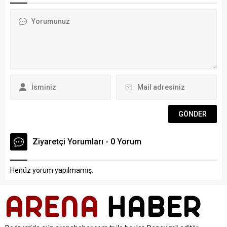
girişimci iş insanı 53
yazıp, yönetip oynadığı
yaşındaki Mustafa Güneri,
“Mırıldandıklarım
çocukluğunda ilçede tur
Haykırdıklarım” isimli tek
teknesi işleten babasının
kişilik oyununda izleyicileri,
yanında dümen tutmaya
çocukluk ve gençlik
başladı. Bodrum’da mavi
dönemlerini yaşadığı...
yolculuğun öncülerinden
olarak gösterilen...
Ziyaretçi Yorumları - 0 Yorum
Henüz yorum yapılmamış.