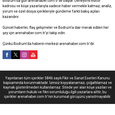
Bodrum’da gün arenahaber.com.tr ile başlar. Deneyimli editör
kadrosu ve köşe yazarlarıyla sadece haber vermekle kalmaz; analiz,
yorum ve özel dosya içerikleriyle gündeme farklı bakış açıları
kazandırır.
Güncel haberler, flaş gelişmeler ve Bodrum’a dair merak edilen her
şey için arenahaber.com.tr’yi takip edin.
Çünkü Bodrum’da haberin merkezi arenahaber.com.tr’dir.
Yayınlanan tüm içerikler 5846 sayılı Fikir ve Sanat Eserleri Kanunu
kapsamında korunmaktadır. İzinsiz kopyalanamaz, çoğaltılamaz ve
kaynak gösterilmeden kullanılamaz. Sitede yer alan köşe yazıları ve
yorumların hukuki ve fikri sorumluluğu ilgili yazarlara aittir; bu
içerikler arenahaber.com.tr’nin kurumsal görüşünü yansıtmayabilir.