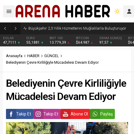
Büyükşehir 2,5 Yıllık Hizmetlerini Muğlalılarla Buluşturuyor
DOLAR
EURO
BIST 100
BITCOIN
GRAM GÜMÜŞ
BIT
47,7111
55,1881
13.779,39
$64.987
97,57
$6
Anasayfa
HABER
GÜNCEL
Belediyenin Çevre Kirliliğiyle Mücadelesi Devam Ediyor
Belediyenin Çevre Kirliliğiyle
Mücadelesi Devam Ediyor
Takip Et
Takip Et
Abone Ol
Paylaş