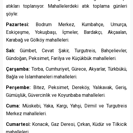
atıkları toplanıyor. Mahallelerdeki atık toplama günleri
şöyle:
Pazartesi:
Bodrum Merkez, Kumbahçe, Umurça,
Eskiçeşme, Yokuşbaşı, İçmeler, Bardakçı, Akçaalan,
Karabağ ve Gölköy mahalleleri.
Salı:
Gümbet, Cevat Şakir, Turgutreis, Bahçelievler,
Gündoğan, Peksimet, Farilya ve Küçükbük mahalleleri.
Çarşamba:
Torba, Cumhuriyet, Gürece, Akyarlar, Türkbükü,
Bağla ve İslamhaneleri mahalleleri.
Perşembe:
Bitez, Peksimet, Dereköy, Yalıkavak, Geriş,
Gümüşlük, Güvercinlik ve Koyunbaba mahalleleri.
Cuma:
Müskebi, Yaka, Kargı, Yahşi, Dirmil ve Turgutreis
Merkez mahalleleri.
Cumartesi:
Konacık, Gaz Deresi, Çırkan, Küdür ve Tilkicik
mahalleleri.