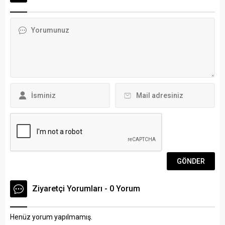
şekilde sınıflara alındı. Bazı
çocuklar da ilk derslerini
okulun bahçesinde gördü.
Muğla’daki okullarda 30
dakikalık ilk dersin ardından
40 dakika teneffüs yapıldı.
Ziyaretçi Yorumları - 0 Yorum
Henüz yorum yapılmamış.