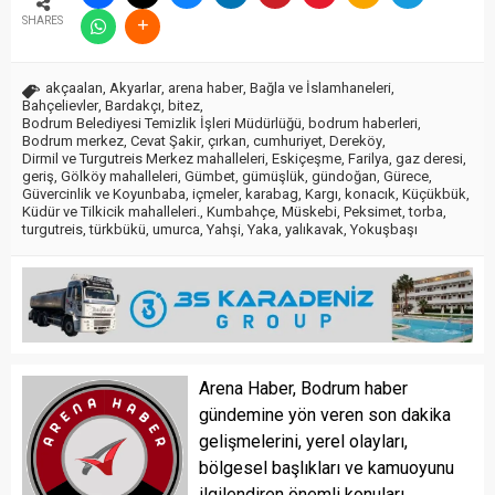
SHARES
akçaalan
,
Akyarlar
,
arena haber
,
Bağla ve İslamhaneleri
,
Bahçelievler
,
Bardakçı
,
bitez
,
Bodrum Belediyesi Temizlik İşleri Müdürlüğü
,
bodrum haberleri
,
Bodrum merkez
,
Cevat Şakir
,
çırkan
,
cumhuriyet
,
Dereköy
,
Dirmil ve Turgutreis Merkez mahalleleri
,
Eskiçeşme
,
Farilya
,
gaz deresi
,
geriş
,
Gölköy mahalleleri
,
Gümbet
,
gümüşlük
,
gündoğan
,
Gürece
,
Güvercinlik ve Koyunbaba
,
içmeler
,
karabag
,
Kargı
,
konacık
,
Küçükbük
,
Küdür ve Tilkicik mahalleleri.
,
Kumbahçe
,
Müskebi
,
Peksimet
,
torba
,
turgutreis
,
türkbükü
,
umurca
,
Yahşi
,
Yaka
,
yalıkavak
,
Yokuşbaşı
Arena Haber, Bodrum haber
gündemine yön veren son dakika
gelişmelerini, yerel olayları,
bölgesel başlıkları ve kamuoyunu
ilgilendiren önemli konuları