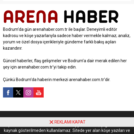
Bodrum’da gün arenahaber.com.tr ile başlar. Deneyimli editör
kadrosu ve köşe yazarlarıyla sadece haber vermekle kalmaz; analiz,
yorum ve özel dosya içerikleriyle gündeme farklı bakış açıları
kazandırır.
Güncel haberler, flaş gelişmeler ve Bodrum’a dair merak edilen her
şey için arenahaber.com.tr’yi takip edin.
Çünkü Bodrum’da haberin merkezi arenahaber.com.tr’dir.
Yayınlanan tüm içerikler 5846 sayılı Fikir ve Sanat Eserleri Kanunu
REKLAMI KAPAT
kapsamında korunmaktadır. İzinsiz kopyalanamaz, çoğaltılamaz ve
kaynak gösterilmeden kullanılamaz. Sitede yer alan köşe yazıları ve