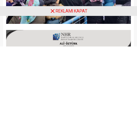
REKLAMI KAPAT
Arena Haber
GÜNCEL
Yayınlama: 03.04.2020
A
A
+
-
Muğla İl Hıfzısıhha Meclisi
Bakanlık kararına istinaden
nakit yardımların evlere