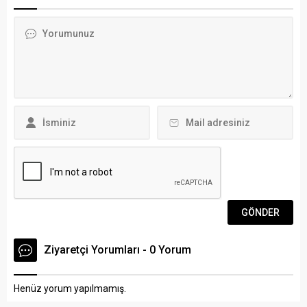
daha da güçlendiriyor.
Sabah bölümünde
ARENA HABER –
Bahçeşehir Koleji
Anasınıfından liseye uzanan
öğretmenlerine ‘Eğitimde
tüm kademelerde
Web 2.0 Araçları’ konulu
uygulanan 21. yüzyıl odaklı
interaktif sunum
öğrenme modeli, Bodrum’un
gerçekleştiren Samur;
çağdaş ve yenilikçi eğitim
öğleden sonra da öğrenci
vizyonuna yön veren bir yapı
velileriyle ‘Çocuğum,
sunuyor. Uluslararası
Teknoloji ve Ben’ başlığı...
Platformlarda...
Ziyaretçi Yorumları - 0 Yorum
Henüz yorum yapılmamış.