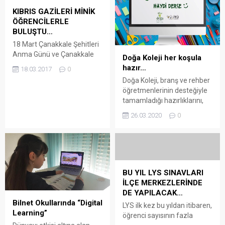
KIBRIS GAZİLERİ MİNİK
ÖĞRENCİLERLE
BULUŞTU…
18 Mart Çanakkale Şehitleri
Anma Günü ve Çanakkale
Doğa Koleji her koşula
Zaferi’nin 102’inci
hazır…
18.03.2017
0
yıldönümü dolayısıyla MOD
Doğa Koleji, branş ve rehber
Bodrum International
öğretmenlerinin desteğiyle
School’un minik öğrencileri
tamamladığı hazırlıklarını,
Kıbrıs gazileri ile buluştu.
“Doğa’m Evimde” online
MOD Bodrum International
26.03.2020
0
uzaktan eğitim platformu
School spor salonunda
aracılığıyla hız kesmeden
toplanan minik öğrencilere
hayata geçirdi. Nisan ayı
Çanakkale Zaferi anlatıldı.
boyunca, uzaktan eğitim ve
Kıbrıs gazilerinden Hüseyin
öğretimde dijital materyal
Bayram ve Ali Turgay da bu
sağlamanın ötesine geçerek
BU YIL LYS SINAVLARI
özel günde minik
kariyer planlamalarını da
İLÇE MERKEZLERİNDE
öğrencilerle buluştu.
online sürdürecek olan Doğa
DE YAPILACAK…
Öğrencilere Çanakkale...
Koleji, öğrencilerin
Bilnet Okullarında “Digital
LYS ilk kez bu yıldan itibaren,
motivasyonlarını yüksek
Learning”
öğrenci sayısının fazla
tutmayı hedefliyor.