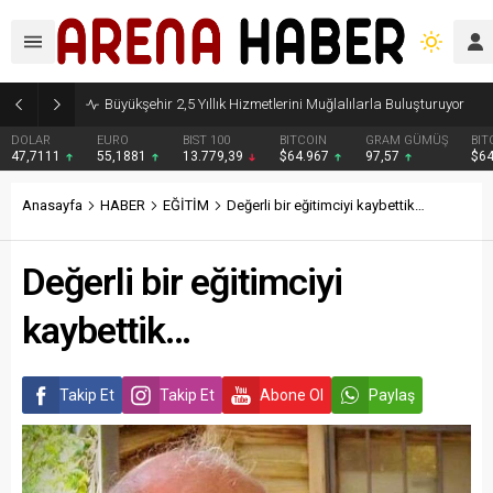
Büyükşehir 2,5 Yıllık Hizmetlerini Muğlalılarla Buluşturuyor
DOLAR
EURO
BIST 100
BITCOIN
GRAM GÜMÜŞ
BIT
47,7111
55,1881
13.779,39
$64.967
97,57
$6
Anasayfa
HABER
EĞİTİM
Değerli bir eğitimciyi kaybettik…
Değerli bir eğitimciyi
kaybettik…
Takip Et
Takip Et
Abone Ol
Paylaş