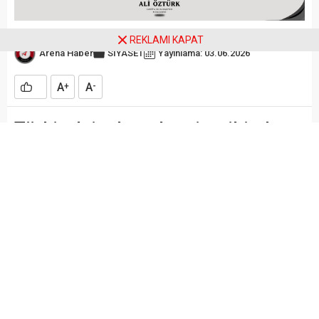
REKLAMI KAPAT
Arena Haber
SİYASET
Yayınlama: 03.06.2026
A
A
+
-
Türkiye’nin demokrasi tarihinde
kara bir leke olarak yerini alan
“mutlak butlan” kararı, CHP
Bodrum örgütünü tek yürek
halinde bir araya getirdi.
ARENA HABER –
Nurol Kültür Merkezi’nde düzenlenen
genişletilmiş örgüt toplantısına ilçe başkanları, belediye
başkanları, önceki dönem yöneticileri ve yüzlerce parti