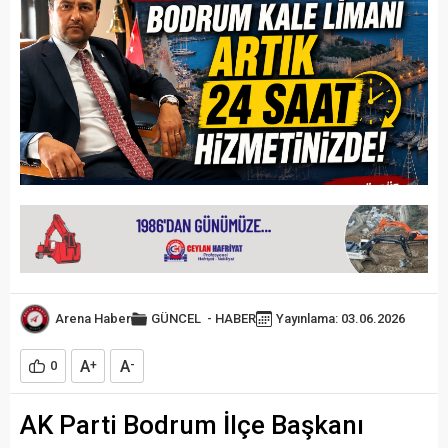
Arena Haber
GÜNCEL
-
HABER
Yayınlama: 03.06.2026
A
A
0
+
-
AK Parti Bodrum İlçe Başkanı