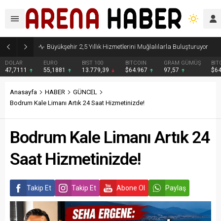
Büyükşehir 2,5 Yıllık Hizmetlerini Muğlalılarla Buluşturuyor
DOLAR
EURO
BIST 100
BITCOIN
GRAM GÜMÜŞ
BIT
47,7111
55,1881
13.779,39
$64.967
97,57
$6
Anasayfa
HABER
GÜNCEL
Bodrum Kale Limanı Artık 24 Saat Hizmetinizde!
Bodrum Kale Limanı Artık 24
Saat Hizmetinizde!
Takip Et
Takip Et
Abone Ol
Paylaş