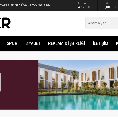
GRAM ALTIN
DOLAR
EURO
emokrasisinden Üye Demokrasisine
6.544,76
47,7013
55,0086
SPOR
SİYASET
REKLAM & İŞBİRLİĞİ
İLETİŞİM