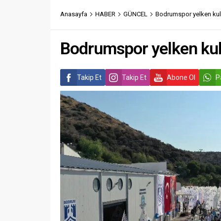
Anasayfa
HABER
GÜNCEL
Bodrumspor yelken kulüp
Bodrumspor yelken kulüp
Takip Et
Takip Et
Abone Ol
P