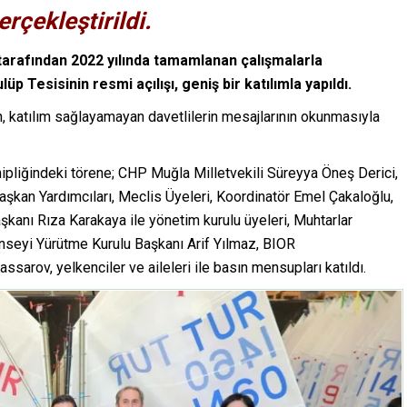
rçekleştirildi.
arafından 2022 yılında tamamlanan çalışmalarla
p Tesisinin resmi açılışı, geniş bir katılımla yapıldı.
en, katılım sağlayamayan davetlilerin mesajlarının okunmasıyla
pliğindeki törene; CHP Muğla Milletvekili Süreyya Öneş Derici,
şkan Yardımcıları, Meclis Üyeleri, Koordinatör Emel Çakaloğlu,
kanı Rıza Karakaya ile yönetim kurulu üyeleri, Muhtarlar
seyi Yürütme Kurulu Başkanı Arif Yılmaz, BIOR
ssarov, yelkenciler ve aileleri ile basın mensupları katıldı.