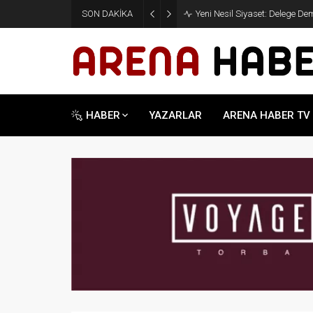
SON DAKİKA
Yeni Nesil Siyaset: Delege D
HABER
YAZARLAR
ARENA HABER TV