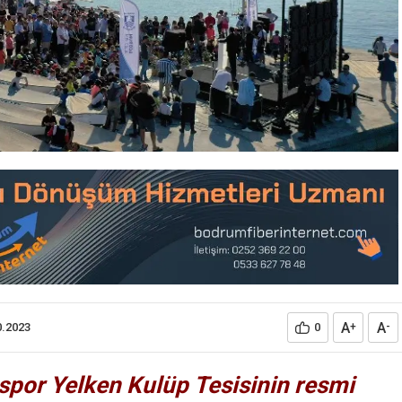
A
A
0.2023
0
+
-
por Yelken Kulüp Tesisinin resmi