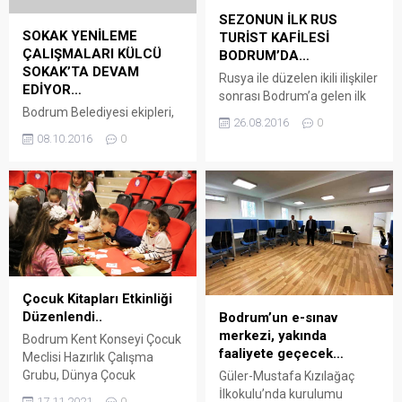
SEZONUN İLK RUS
SOKAK YENİLEME
TURİST KAFİLESİ
ÇALIŞMALARI KÜLCÜ
BODRUM’DA…
SOKAK’TA DEVAM
Rusya ile düzelen ikili ilişkiler
EDİYOR…
sonrası Bodrum’a gelen ilk
Bodrum Belediyesi ekipleri,
Rus turist kafilesi, Bodrum
26.08.2016
0
Bodrum genelindeki yol
Kaymakamı Dr. Mehmet
08.10.2016
0
yenileme çalışmalarına
Gödekmerdan ve eşi Sevilay
Külcü Sokak’ta devam
Gödekmerdan tarafından
ediyor. Bodrum Belediyesi
karşılandı. Sezonun ilk Rus
tarafından planlanan
turist kafilesi Bodrum Milas
çalışmalar kapsamında ihale
Havaalanına geldi. Rusya ile
edilen Çarşı Mahallesi Külcü
düzelen ikili ilişkiler sonrası
Sokak çalışmaları başladı.
Bodrum’a gelen ilk Rus turist
Çalışmalar kapsamında ilk
kafilesi, Bodrum
olarak yolun üst malzemesi
Kaymakamı Dr. Mehmet
Çocuk Kitapları Etkinliği
ve kaldırımları yenilenmek
Gödekmerdan ve...
Düzenlendi..
Bodrum’un e-sınav
üzere söküldü. Söküm
merkezi, yakında
Bodrum Kent Konseyi Çocuk
işleminin tamamlanmasının
faaliyete geçecek…
Meclisi Hazırlık Çalışma
ardından Muğla Su ve
Grubu, Dünya Çocuk
Güler-Mustafa Kızılağaç
Kanalizasyon İdaresi
Kitapları Haftası Etkinlikleri
İlkokulu’nda kurulumu
(MUSKİ) tarafından
17.11.2021
0