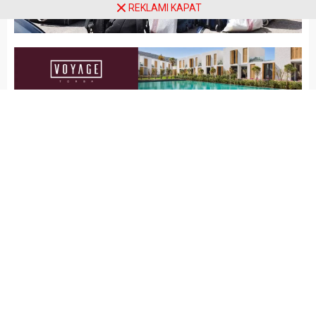
REKLAMI KAPAT
Arena Haber
GÜNCEL
Yayınlama: 31.03.2020
A
A
+
-
Bodrum’da çoğunluğu
inşaatlarda çalışanlar olmak
üzere birçok vatandaş,
Bodrum Kaymakamlığının