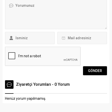
sahipliğinde Muğla Valisi
sürücüsü, direksiyon
Esengül Civelek, 24.Dönem
hakimiyetini kaybetti.
CHP...
Devrilen motosiklette yolcu
olarak bulunan bir kadın
düşerek, başından ve
vücudunun çeşitli yerlerine
aldığı darbelerle yaralandı.
İlk müdahaleyi çevredeki
vatandaşların yaptığı
yaralı,...
Ziyaretçi Yorumları - 0 Yorum
Henüz yorum yapılmamış.