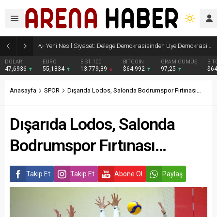
Yeni Nesil Siyaset: Delege Demokrasisinden Üye Demokrasisine
DOLAR
EURO
BIST 100
BITCOIN
GRAM GÜMÜŞ
BIT
47,6936
55,1834
13.779,39
$64.992
97,25
$6
Anasayfa
SPOR
Dışarıda Lodos, Salonda Bodrumspor Fırtınası…
Dışarıda Lodos, Salonda
Bodrumspor Fırtınası…
Takip Et
Takip Et
Abone Ol
Paylaş