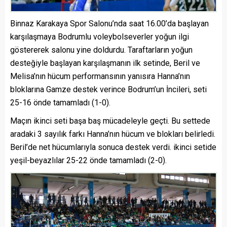
Binnaz Karakaya Spor Salonu’nda saat 16.00’da başlayan
karşılaşmaya Bodrumlu voleybolseverler yoğun ilgi
göstererek salonu yine doldurdu. Taraftarların yoğun
desteğiyle başlayan karşılaşmanın ilk setinde, Beril ve
Melisa’nın hücum performansının yanısıra Hanna’nın
bloklarına Gamze destek verince Bodrum’un İncileri, seti
25-16 önde tamamladı (1-0).
Maçın ikinci seti başa baş mücadeleyle geçti. Bu settede
aradaki 3 sayılık farkı Hanna’nın hücum ve blokları belirledi.
Beril’de net hücumlarıyla sonuca destek verdi. ikinci setide
yeşil-beyazlılar 25-22 önde tamamladı (2-0).