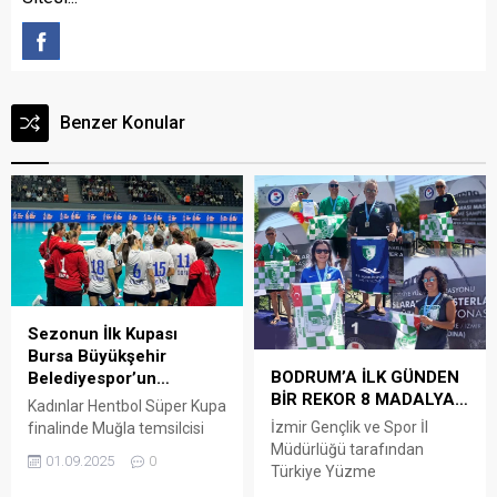
Benzer Konular
Sezonun İlk Kupası
Bursa Büyükşehir
BODRUM’A İLK GÜNDEN
Belediyespor’un…
BİR REKOR 8 MADALYA…
Kadınlar Hentbol Süper Kupa
İzmir Gençlik ve Spor İl
finalinde Muğla temsilcisi
Müdürlüğü tarafından
Armada Praxis
01.09.2025
0
Türkiye Yüzme
Yalıkavakspor, Bursa
Federasyonunun (TYF) 2018
Büyükşehir Belediyespor ile