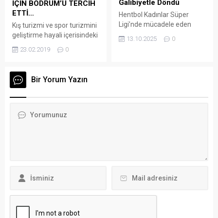
Galibiyetle Döndü
İÇİN BODRUM’U TERCİH
skorer forvet olarak katkı
destekleriyle bu yıl 28’inci
ETTİ…
Hentbol Kadınlar Süper
sağlayacak....
kez düzenlenen The...
Ligi’nde mücadele eden
Kış turizmi ve spor turizmini
Armada Praxis
geliştirme hayali içerisindeki
13.10.2025
0
Yalıkavakspor, Karadeniz
Bodrum’a İsviçre’nin 3. Lig
23.02.2019
0
deplasmanından Ortahisar
takımlarından Alpnach
Belediyespor’u yenerek
kamp yapmak için bugün
döndü ARENA HABER –
Bodrum’a geliyor. Antalya
Bir Yorum Yazın
Trabzon’un Beşirli Spor
yerine Bodrum’u tercih eden
Salonu’nda oynanan maçı
takımın, 6 gün boyunca
30-27 kazanan Armada
Bodrum’da kampa gireceği
Praxis Yalıkavakspor, ligin 4.
ve antrenmanlarını ilçe
haftasını aldığı 2 puanla
stadında yapacağı bildirildi.
haftayı 3. sırada tamamladı.
Takım, Bodrum Belediyesi
Ligin 3. haftasında
Bodrumspor ile de bir
Yalıkavakspor’u Bursa’da
dostluk maçı oynayacak.
yenmeyi başaran Bursa
Takımın konaklayacağı...
Büyükşehir Belediyespor
haftayı,...