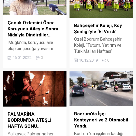
Çocuk Özlemini Önce
Bahçeşehir Koleji, Köy
Koruyucu Aileyle Sonra
Şenliği’yle ‘El Verdi’
Nida’yla Dindirdiler…
Özel Bodrum Bahçeşehir
Muğla’da, koruyucu aile
Koleji, “Tutum, Yatırım ve
olup bir çocuğa yuvasını
Türk Malları Haftası”
açan çift, çevrelerindeki
kapsamında yüzlerce kişinin
16.01.2022
0
10.12.2019
0
ailelerin de koruyucu aile
katılımı ve işbirliğiyle
olmasına vesile oluyor.
gerçekleştirilen “Köy Şenliği”
Arena Bodrum Haber –
ile ihtiyaç sahiplerine
Ankara’da tiyatro ve sanat
dokunmaya devam ediyor.
organizasyonları işiyle
Bu yıl “El Ver” sloganıyla 7
uğraşan Necip Hamalı ve eşi,
Aralık 2019 Cumartesi günü
çocuklar için düzenlenen bir
4.’sü gerçekleşen ve
organizasyonda Koruyucu
Türkiye’nin 7 coğrafi
Aile Evlat Edinme Derneği ile
bölgesinin kültür
Bodrum’da İşçi
PALMARİNA
tanıştı. Burada koruyucu aile
mozaiğinden esinlenerek
Konteyneri ve 2 Otomobil
BODRUM’DA ATEŞLİ
olmaya karar veren...
konsepti oluşturulan Köy
Yandı..
HAFTA SONU…
Şenliği’nden elde edilen
Bodrum’da işçilerin kaldığı
Yalıkavak Palmarina her