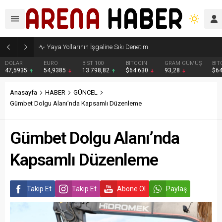
Yaya Yollarının İşgaline Sıkı Denetim
DOLAR
EURO
BIST 100
BITCOIN
GRAM GÜMÜŞ
BIT
47,5935
54,9385
13.798,82
$64.630
93,28
$6
Anasayfa
HABER
GÜNCEL
Gümbet Dolgu Alanı’nda Kapsamlı Düzenleme
Gümbet Dolgu Alanı’nda
Kapsamlı Düzenleme
Takip Et
Takip Et
Abone Ol
Paylaş