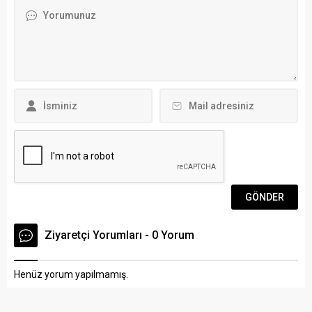
sayesinde önemli bir ivme...
Balesi Genel Müdürlüğü
tarafından düzenlenen
festivalde, İspanyol Aida
Gomez Dans Topluluğu
sanatseverlerle buluştu.
Bodrum Kalesi...
Ziyaretçi Yorumları - 0 Yorum
Henüz yorum yapılmamış.