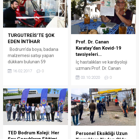
TURGUTREİS’TE ŞOK
EDEN İNTİHAR
Prof. Dr. Canan
Karatay’dan Kovid-19
Bodrum’da boya, badana
tavsiyeleri…
malzemesi satışı yapan
dükkanı bulunan 59
İç hastalıkları ve kardiyoloji
yaşındaki Mehmet Emin
uzmanı Prof. Dr. Canan
16.02.2017
0
Sıvacı, işyerinde tavana
Karatay, yeni tip
03.10.2020
0
bağladığı iple intihar etti.
koronavirüse (Kovid-19)
Sıvacı’nın gece yarısı
karşı C ve D vitamini
kendisine attığı intihar
alınması önerisinde bulundu.
notunu sabah uyandığında
Arena Bodrum Haber –
farkeden ağabeyi Mustafa
Karatay, AA muhabirine
Sıvacı ise acı haberle yıkıldı.
yaptığı açıklamada,
Eşinden geçen yıl boşanan,
asırlardan bu yana
3 çocuk babası Mehmet
toplumlara salgın
Emin Sıvacı, dün saat
hastalıkların musallat
TED Bodrum Koleji: Her
Personel Eksikliği Uzun
04.00...
olduğunu, bunun büyük
Şey Çocukların Eğitimi