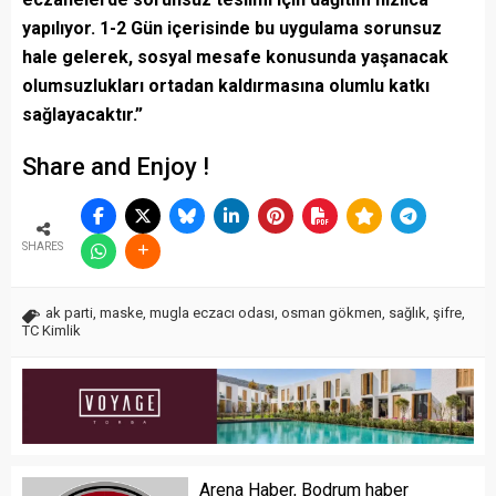
yapılıyor. 1-2 Gün içerisinde bu uygulama sorunsuz
hale gelerek, sosyal mesafe konusunda yaşanacak
olumsuzlukları ortadan kaldırmasına olumlu katkı
sağlayacaktır.”
Share and Enjoy !
SHARES
ak parti
,
maske
,
mugla eczacı odası
,
osman gökmen
,
sağlık
,
şifre
,
TC Kimlik
Arena Haber, Bodrum haber