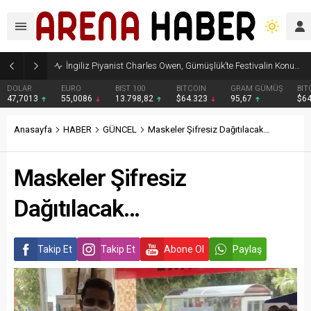
İngiliz Piyanist Charles Owen, Gümüşlük’te Festivalin Konuğu idi…
DOLAR
EURO
BIST 100
BITCOIN
GRAM GÜMÜŞ
BIT
47,7013
55,0086
13.798,82
$64.323
95,67
$6
Anasayfa
HABER
GÜNCEL
Maskeler Şifresiz Dağıtılacak…
Maskeler Şifresiz
Dağıtılacak…
Takip Et
Takip Et
Abone Ol
Paylaş