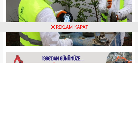
REKLAMI KAPAT
Arena Haber
GÜNCEL
Yayınlama: 21.04.2020
A
A
+
-
Bodrum Belediyesi Temizlik
İşleri Müdürlüğü