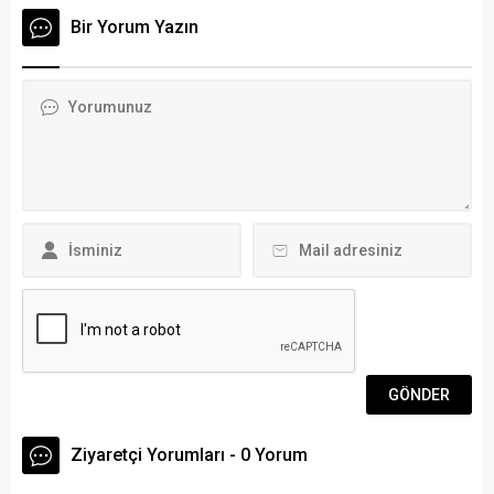
Hamlesi” sloganıyla, 21-26
kurucusu Büyük Önder
Bir Yorum Yazın
Eylül 2021 tarihleri arasında
Mustafa Kemal Atatürk,
İstanbul Atatürk
tüm yurtta olduğu gibi
Havalimanında düzenlenen
Bodrum’da da düzenlenen
Havacılık, Uzay ve Teknoloji
bir dizi etkinlikle anıldı.
Festivali TEKNOFEST
Atatürk’ü anma programı
2021’de, “Kurul Özel
kapsamında Belediye
Ödülü”ne layık görülen
Meydanı’nda düzenlenen
Muğla Şehit Ziya İlhan
çelenk koyma törenine
Dağdaş Mesleki ve Teknik
Bodrum Kaymakamı...
Anadolu Lisesi...
Ziyaretçi Yorumları - 0 Yorum